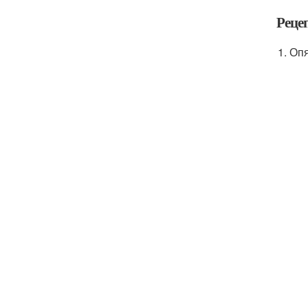
Рецеп
Опя