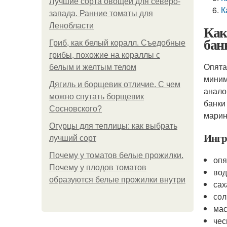
Лучшие сорта овощей для северо-
К
запада. Ранние томаты для
Ленобласти
Как
бан
Гриб, как белый коралл. Съедобные
грибы, похожие на кораллы с
Опята
белым и желтым телом
миним
Дягиль и борщевик отличие. С чем
анало
можно спутать борщевик
банки
Сосновского?
марин
Огурцы для теплицы: как выбрать
Ингр
лучший сорт
Почему у томатов белые прожилки.
опя
Почему у плодов томатов
вод
образуются белые прожилки внутри
сах
сол
мас
чес