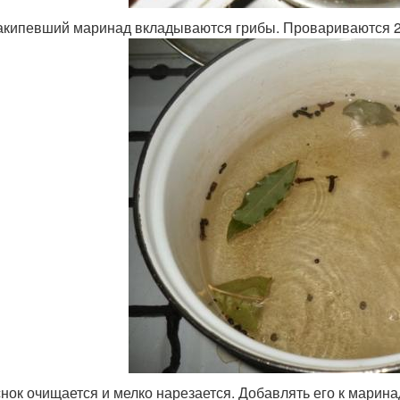
акипевший маринад вкладываются грибы. Провариваются 2
нок очищается и мелко нарезается. Добавлять его к марина