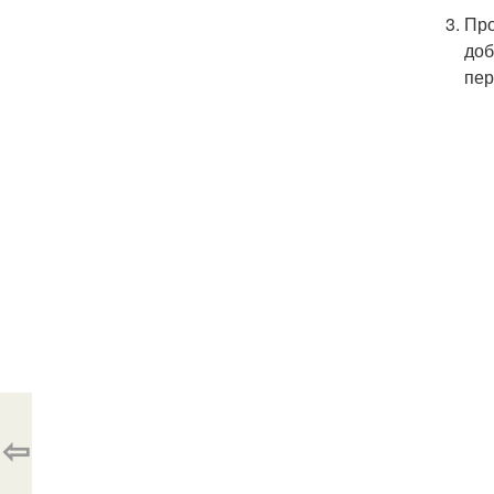
Про
доб
пер
⇦