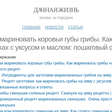
ДАЧНАЯ ЖИЗНЬ
жизнь за городом
главная
новости
статьи
 мариновать коровьи губы грибы. Ка
ках с уксусом и маслом: пошаговый 
ержание
ак мариновать коровьи губы грибы. Как мариновать грибы н
ото рецепт
Ингредиенты для заготовки маринованных грибов на зиму 
Рецепт заготовки: как мариновать грибы на зиму с уксусо
вязанные вопросы и ответы
рибы свинушки соленые рецепт. Свинухи на зиму рецепты | 
роверенный рецепт маринованных свинушек. Очень прост
винушек
ак консервировать свинушки на зиму. Как солить свинушки н