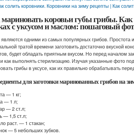
ак солить коровники. Коровники на зиму рецепты | Как соли
 мариновать коровьи губы грибы. Как 
ках с уксусом и маслом: пошаговый фот
 являются одними из самых популярных грибов. Простота и
альной тратой времени заготовить достаточно вкусной кон
гов, будет обладать приятным вкусом. Но перед началом зак
 и как выполнять стерилизацию. Изучая указанные фото подс
овать грибы в уксусе, как их правильно обрабатывать перед
едиенты для заготовки маринованных грибов на зим
та — 1 кг;
а — 1 л;
ар — 2 ст.л;
ь — 1,5 ст.л;
ло раст. — 1 стакан;
нок — 5 небольших зубков.