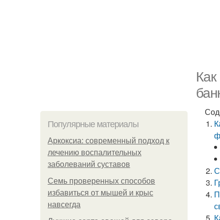
Как
бан
Сод
К
Популярные материалы
ф
Аркоксиа: современный подход к
лечению воспалительных
заболеваний суставов
С
Семь проверенных способов
Г
избавиться от мышей и крыс
П
навсегда
с
К