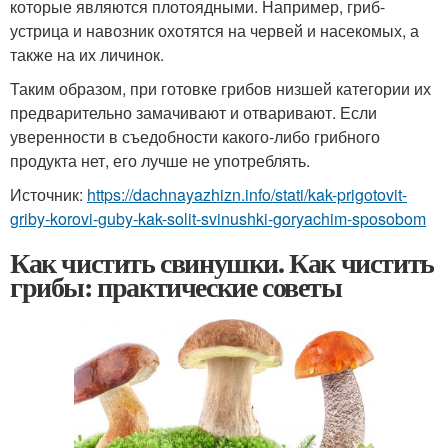
которые являются плотоядными. Например, гриб-
устрица и навозник охотятся на червей и насекомых, а
также на их личинок.
Таким образом, при готовке грибов низшей категории их
предварительно замачивают и отваривают. Если
уверенности в съедобности какого-либо грибного
продукта нет, его лучше не употреблять.
Источник:
https://dachnayazhizn.info/stati/kak-prigotovit-
griby-korovi-guby-kak-solit-svinushki-goryachim-sposobom
Как чистить свинушки. Как чистить
грибы: практические советы