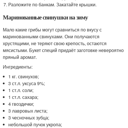
Разложите по банкам. Закатайте крышки.
Маринованные свинушки на зиму
Мало какие грибы могут сравниться по вкусу с
маринованными свинухами. Они получаются
хрустящими, не теряют свою крепость, остаются
мясистыми. Букет специй придаёт заготовке невероятно
пряный аромат.
Ингредиенты:
1 кг. свинухов;
3 ст.л. уксуса 9%;
1 ст.л. соли;
1 ст.л. сахара;
4 гвоздички;
3 лавровых листа;
3 чесночных зубца;
небольшой пучок укропа;