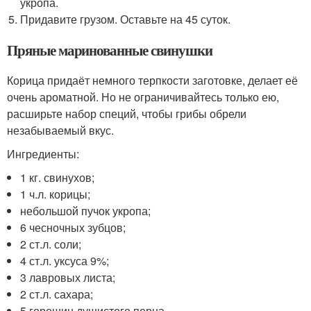
укропа.
Придавите грузом. Оставьте на 45 суток.
Пряные маринованные свинушки
Корица придаёт немного терпкости заготовке, делает её
очень ароматной. Но не ограничивайтесь только ею,
расширьте набор специй, чтобы грибы обрели
незабываемый вкус.
Ингредиенты:
1 кг. свинухов;
1 ч.л. корицы;
небольшой пучок укропа;
6 чесночных зубцов;
2 ст.л. соли;
4 ст.л. уксуса 9%;
3 лавровых листа;
2 ст.л. сахара;
5 горошин душистого перца.