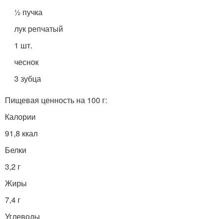
½ пучка
лук репчатый
1 шт.
чеснок
3 зубца
Пищевая ценность на 100 г:
Калории
91,8 ккал
Белки
3,2 г
Жиры
7,4 г
Углеводы