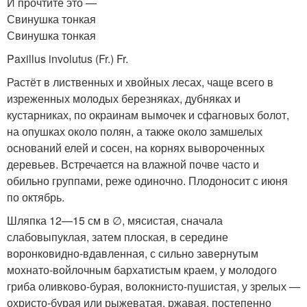
И прочтите это —
Свинушка тонкая
Свинушка тонкая
Paxillus involutus (Fr.) Fr.
Растёт в лиственных и хвойных лесах, чаще всего в
изреженных молодых березняках, дубняках и
кустарниках, по окраинам вымочек и сфагновых болот,
на опушках около полян, а также около замшелых
оснований елей и сосен, на корнях вывороченных
деревьев. Встречается на влажной почве часто и
обильно группами, реже одиночно. Плодоносит с июня
по октябрь.
Шляпка 12—15 см в ∅, мясистая, сначала
слабовыпуклая, затем плоская, в середине
воронковидно-вдавленная, с сильно завернутым
мохнато-войлочным бархатистым краем, у молодого
гриба оливково-бурая, волокнисто-пушистая, у зрелых —
охристо-бурая или рыжеватая, ржавая, постепенно