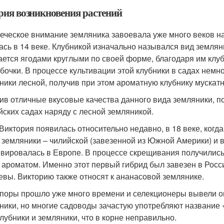
рия возникновения растений
еческое внимание земляника завоевала уже много веков наз
ась в 14 веке. Клубникой изначально назывался вид землян
ается ягодами круглыми по своей форме, благодаря им клуб
убочки. В процессе культивации этой клубники в садах немн
ники лесной, получив при этом ароматную клубнику мускатн
ив отличные вкусовые качества данного вида земляники, по
йских садах наряду с лесной земляникой.
 Виктория появилась относительно недавно, в 18 веке, ког
 земляники – чилийской (завезенной из Южной Америки) и в
ивировалась в Европе. В процессе скрещивания получилис
 ароматом. Именно этот первый гибрид был завезен в Росс
евы. Викторию также относят к ананасовой землянике.
 поры прошло уже много времени и селекционеры вывели о
ники, но многие садоводы зачастую употребляют название
клубники и земляники, что в корне неправильно.