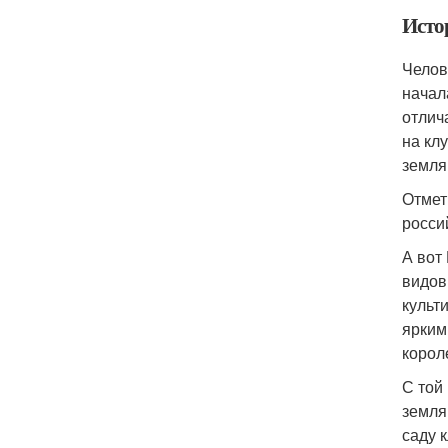
Исто
Челов
начал
отлич
на кл
земля
Отмет
росси
А вот
видов
культ
ярким
корол
С той
земля
саду 