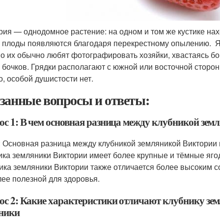
рия — однодомное растение: на одном и том же кустике нах
е плоды появляются благодаря перекрестному опылению. Яг
о их обычно любят фотографировать хозяйки, хвастаясь бо
 бочков. Грядки располагают с южной или восточной сторон
о, особой душистости нет.
занные вопросы и ответы:
ос 1: В чем основная разница между клубникой зе
: Основная разница между клубникой земляникой Виктории и
ика земляники Виктории имеет более крупные и тёмные яго
ика земляники Виктории также отличается более высоким с
лее полезной для здоровья.
ос 2: Какие характеристики отличают клубнику зем
ники