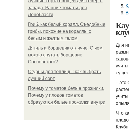
Лучшие сорта овощей для северо-
К
запада. Ранние томаты для
В
Ленобласти
Клу
Гриб, как белый коралл. Съедобные
клу
грибы, похожие на кораллы с
белым и желтым телом
Для н
Дягиль и борщевик отличие. С чем
размн
можно спутать борщевик
садов
Сосновского?
учиты
Огурцы для теплицы: как выбрать
сущес
лучший сорт
– это
Почему у томатов белые прожилки.
расте
Почему у плодов томатов
учиты
образуются белые прожилки внутри
опыля
Что к
плодо
Клубн