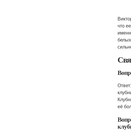
Викто
что е
именн
белых
сильн
Свя
Вопр
Ответ
клубн
Клубн
её бо
Вопр
клуб