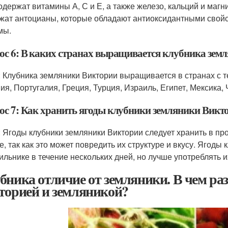
одержат витамины А, С и Е, а также железо, кальций и маг
жат антоцианы, которые обладают антиоксидантными свой
мы.
ос 6: В каких странах выращивается клубника зем
: Клубника земляники Виктории выращивается в странах с т
ия, Португалия, Греция, Турция, Израиль, Египет, Мексика, 
ос 7: Как хранить ягоды клубники земляники Викт
: Ягоды клубники земляники Виктории следует хранить в пр
е, так как это может повредить их структуре и вкусу. Ягоды
ильнике в течение нескольких дней, но лучше употреблять и
бника отличие от земляники. В чем ра
торией и земляникой?