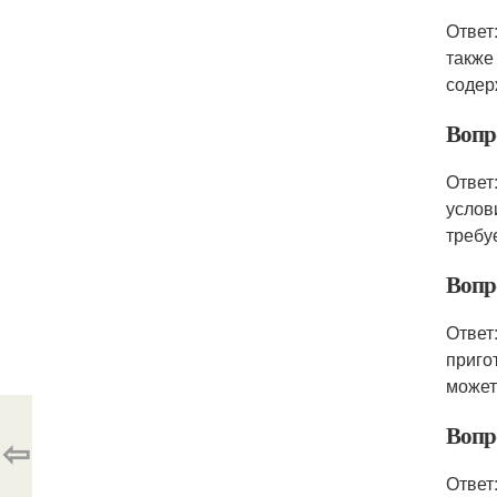
Ответ
также
содер
Вопр
Ответ
услов
требу
Вопр
Ответ
приго
может
Вопр
⇦
Ответ