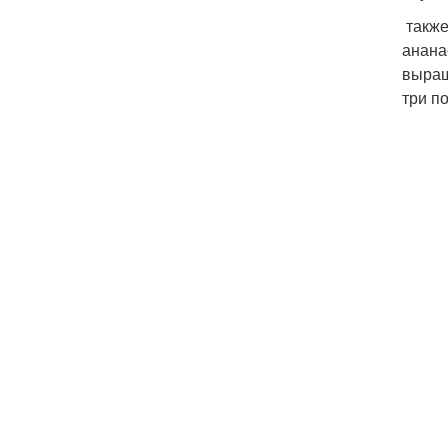
также
анана
выращ
три п