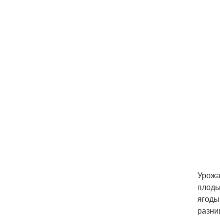
Урожа
плоды
ягоды
разни