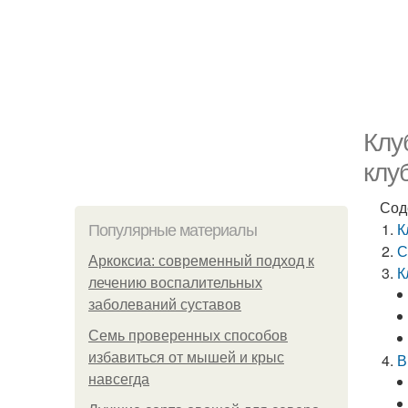
Клу
клу
Сод
К
Популярные материалы
С
Аркоксиа: современный подход к
К
лечению воспалительных
заболеваний суставов
Семь проверенных способов
избавиться от мышей и крыс
В
навсегда