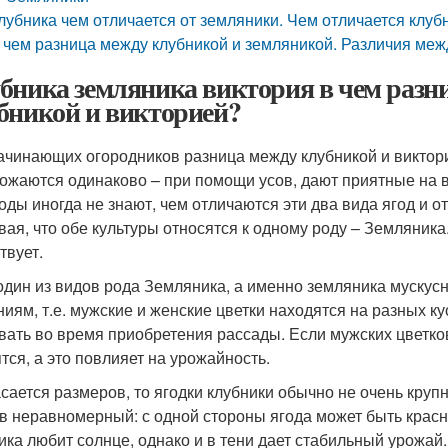
лубника чем отличается от земляники. Чем отличается клуб
 чем разница между клубникой и земляникой. Различия меж
бника земляника виктория в чем разни
бникой и викторией?
ачинающих огородников разница между клубникой и виктор
ожаются одинаково – при помощи усов, дают приятные на в
оды иногда не знают, чем отличаются эти два вида ягод и о
вая, что обе культуры относятся к одному роду – Земляник
твует.
 один из видов рода Земляника, а именно земляника мускус
ниям, т.е. мужские и женские цветки находятся на разных к
вать во время приобретения рассады. Если мужских цветков
тся, а это повлияет на урожайность.
асается размеров, то ягодки клубники обычно не очень кру
в неравномерный: с одной стороны ягода может быть красной
ика любит солнце, однако и в тени дает стабильный урожа