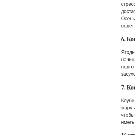
стрес
доста
Осень
ведет
6. Ко
Ягодн
начин
подго
засух
7. Ко
Клубн
жару 
чтобы
иметь