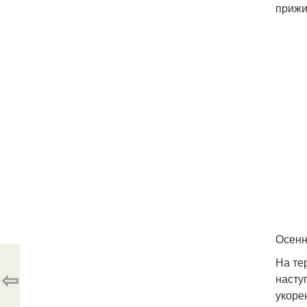
прижи
Осенн
На те
⇦
насту
укоре