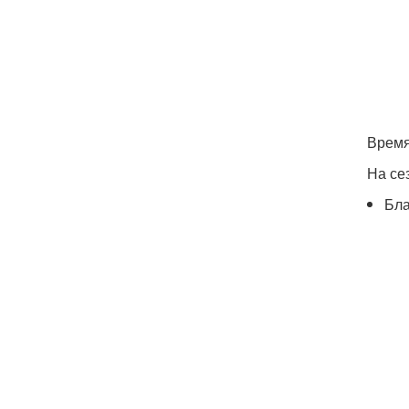
Время
На се
Бла