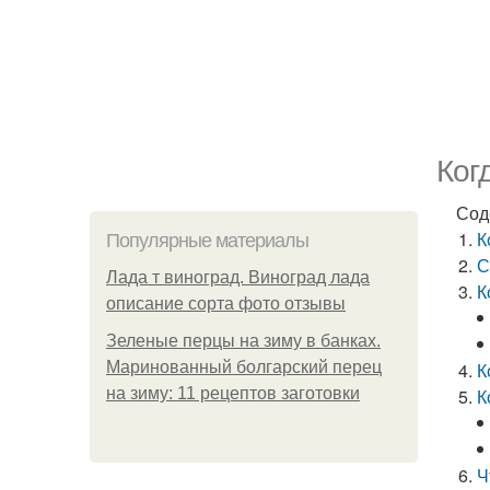
Ког
Сод
К
Популярные материалы
С
Лада т виноград. Виноград лада
К
описание сорта фото отзывы
Зеленые перцы на зиму в банках.
Маринованный болгарский перец
К
на зиму: 11 рецептов заготовки
К
Ч