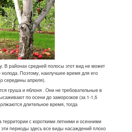
у. В районах средней полосы этот вид не может
е холода. Поэтому, наилучшее время для его
до середины апреля).
я груша и яблоня . Они не требовательные в
высаживают по осени до заморозков (за 1-1,5
должаются длительное время, тогда
а территории с короткими летними и осенними
В эти периоды здесь все виды насаждений плохо