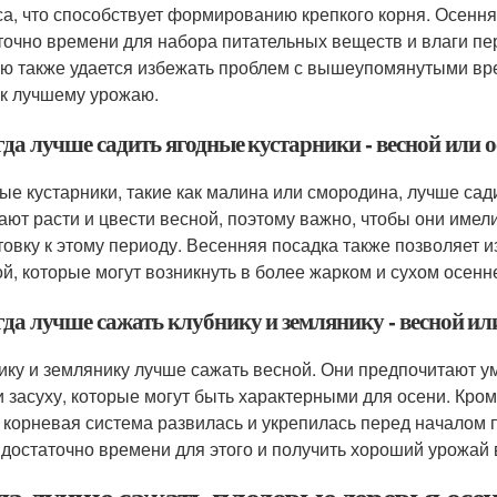
са, что способствует формированию крепкого корня. Осенняя
точно времени для набора питательных веществ и влаги пер
ю также удается избежать проблем с вышеупомянутыми вре
 к лучшему урожаю.
гда лучше садить ягодные кустарники - весной или 
ые кустарники, такие как малина или смородина, лучше сади
ают расти и цвести весной, поэтому важно, чтобы они имел
товку к этому периоду. Весенняя посадка также позволяет
ой, которые могут возникнуть в более жарком и сухом осенн
гда лучше сажать клубнику и землянику - весной ил
ику и землянику лучше сажать весной. Они предпочитают 
и засуху, которые могут быть характерными для осени. Кром
 корневая система развилась и укрепилась перед началом
 достаточно времени для этого и получить хороший урожай 