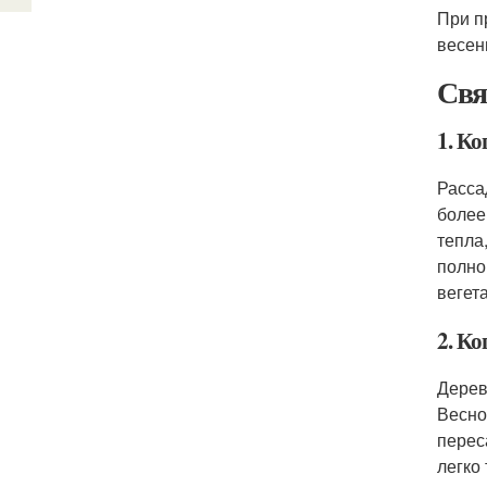
При п
весен
Свя
1. Ко
Расса
более
тепла
полно
вегет
2. Ко
Дерев
Весно
перес
легко