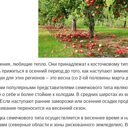
тения, любящие тепло. Они принадлежат к косточковому тип
ь прижиться в осенний период до того, как наступают зимни
ки для этих регионов – это весна (со 2-ой половины марта 
и популярными представителями семечкового типа являютс
е о себе и более стойкие к холодам. В средних широтах их 
. Если наступают ранние заморозки или осенние осадки про
ивание переносится на весенний сезон.
ка семечкового типа осуществляется в весеннее время и н
ами (северные области и зоны рискованного земледелия). 