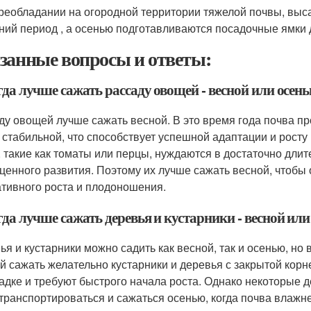
реобладании на огородной территории тяжелой почвы, выса
ний период , а осенью подготавливаются посадочные ямки 
занные вопросы и ответы:
гда лучше сажать рассаду овощей - весной или осен
ду овощей лучше сажать весной. В это время года почва пр
 стабильной, что способствует успешной адаптации и рост
, такие как томаты или перцы, нуждаются в достаточно дли
ценного развития. Поэтому их лучше сажать весной, чтобы
ативного роста и плодоношения.
гда лучше сажать деревья и кустарники - весной ил
ья и кустарники можно садить как весной, так и осенью, но 
й сажать желательно кустарники и деревья с закрытой корн
адке и требуют быстрого начала роста. Однако некоторые д
 транспортироваться и сажаться осенью, когда почва влаж