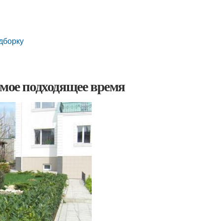
дборку
амое подходящее время