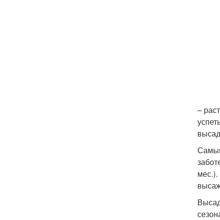
– рас
успет
высад
Самым
забот
мес.)
высаж
Высад
сезон