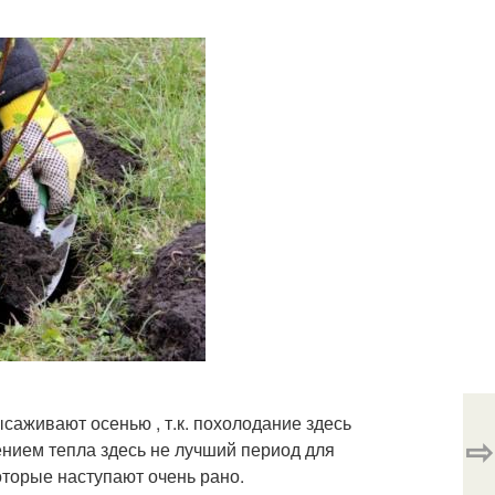
аживают осенью , т.к. похолодание здесь
⇨
лением тепла здесь не лучший период для
оторые наступают очень рано.