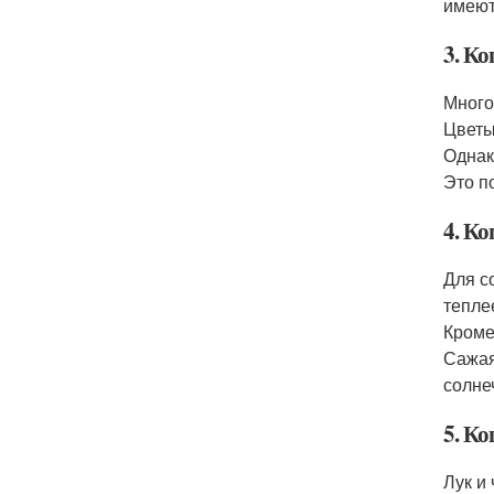
имеют
3. Ко
Много
Цветы
Однак
Это п
4. Ко
Для с
тепле
Кроме
Сажая
солне
5. Ко
Лук и