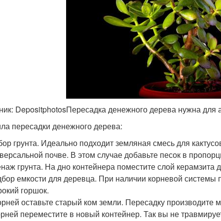
ник: DepositphotosПересадка денежного дерева нужна для 
ла пересадки денежного дерева:
ор грунта. Идеально подходит земляная смесь для кактусо
версальной почве. В этом случае добавьте песок в пропорци
наж грунта. На дно контейнера поместите слой керамзита д
бор емкости для деревца. При наличии корневой системы 
окий горшок.
орней оставьте старый ком земли. Пересадку производите 
орней переместите в новый контейнер. Так вы не травмиру