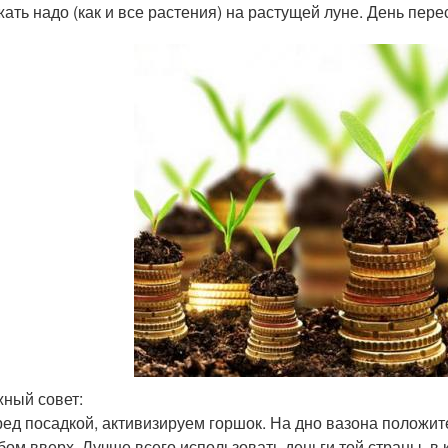
ать надо (как и все растения) на растущей луне. День пер
ный совет:
ед посадкой, активизируем горшок. На дно вазона положит
бом вверх. Лучше всего использовать деньги той страны, в