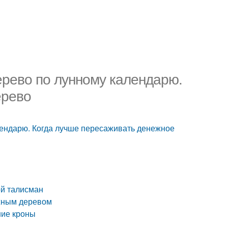
рево по лунному календарю.
ерево
лендарю. Когда лучше пересаживать денежное
ой талисман
ежным деревом
ние кроны