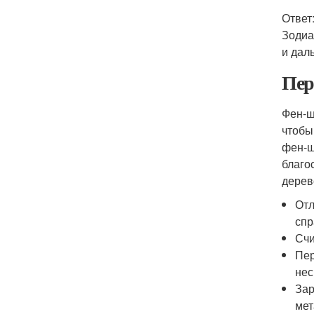
Ответ
Зодиа
и дал
Пер
Фен-ш
чтобы
фен-ш
благо
дерев
Отл
спр
Счи
Пер
нес
Зар
мет