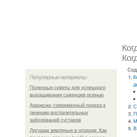
Ког
Ког
Сод
К
Популярные материалы
д
Полезные советы для успешного
выращивания саженцев осенью
Аркоксиа: современный подход к
С
лечению воспалительных
П
заболеваний суставов
М
В
Лягушки земляные в огороде. Как