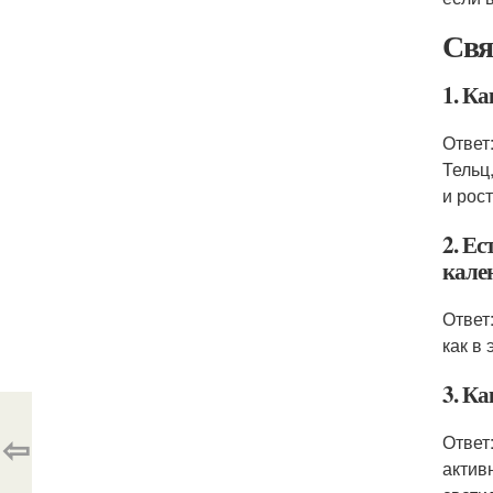
Свя
1. К
Ответ
Тельц
и рос
2. Ес
кале
Ответ
как в
3. К
⇦
Ответ
актив