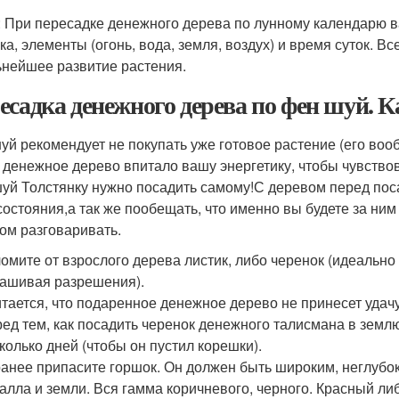
: При пересадке денежного дерева по лунному календарю в
ка, элементы (огонь, вода, земля, воздух) и время суток. 
ьнейшее развитие растения.
есадка денежного дерева по фен шуй. 
уй рекомендует не покупать уже готовое растение (его вооб
 денежное дерево впитало вашу энергетику, чтобы чувство
уй Толстянку нужно посадить самому!С деревом перед пос
состояния,а так же пообещать, что именно вы будете за ним
ом разговаривать.
омите от взрослого дерева листик, либо черенок (идеально б
ашивая разрешения).
тается, что подаренное денежное дерево не принесет удачу
ед тем, как посадить черенок денежного талисмана в землю
колько дней (чтобы он пустил корешки).
анее припасите горшок. Он должен быть широким, неглубок
алла и земли. Вся гамма коричневого, черного. Красный л