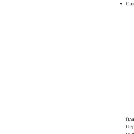
Саж
Важ
Пер
гер