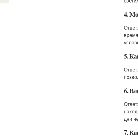
свети
4. М
Ответ
время
услов
5. К
Ответ
позво
6. Вл
Ответ
наход
дни н
7. Ка