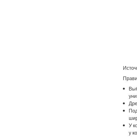
Источ
Прави
Выб
уни
Дре
Под
шир
У к
у к