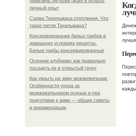
привлечь лягушек (жаб) в огород:
Ког
личный опыт
луч
Схема Тихельмана отопления. Что
Денеж
такое петля Тихельмана?
интер
Консервирование белых грибов в
лучше
домашних условиях рецепты.
Белые грибы консервированные
Пере
Осенние клубники: как правильно
Перес
посадить их в открытый грунт
повто
Как укрыть на зиму можжевельник.
разви
Особенности ухода за
кажды
можжевельником осенью и при
подготовке к зиме — общие советы
и рекомендации