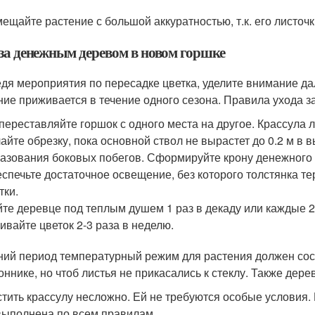
ещайте растение с большой аккуратностью, т.к. его листочк
 за денежным деревом в новом горшке
дя мероприятия по пересадке цветка, уделите внимание да
ние приживается в течение одного сезона. Правила ухода 
переставляйте горшок с одного места на другое. Крассула 
айте обрезку, пока основной ствол не вырастет до 0.2 м в
азования боковых побегов. Сформируйте крону денежного 
спечьте достаточное освещение, без которого толстянка т
тки.
те деревце под теплым душем 1 раз в декаду или каждые 2
ивайте цветок 2-3 раза в неделю.
ний период температурный режим для растения должен сост
оннике, но чтоб листья не прикасались к стеклу. Также дер
тить крассулу несложно. Ей не требуются особые условия.
выполнена по всем правилам.