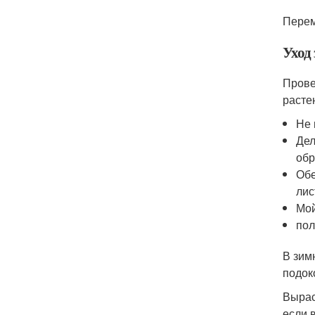
Перем
Уход
Прове
расте
Не 
Дел
обр
Обе
лис
Мой
пол
В зим
подок
Вырас
если 