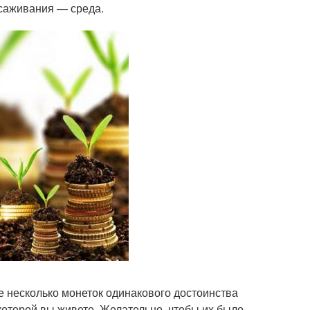
есаживания — среда.
е несколько монеток одинакового достоинства
 которой вы живете. Желательно, чтобы их было