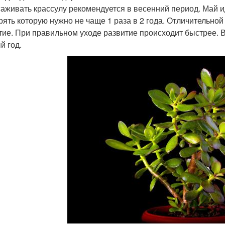
аживать крассулу рекомендуется в весенний период. Май 
рять которую нужно не чаще 1 раза в 2 года. Отличительной
тие. При правильном уходе развитие происходит быстрее. 
й год.