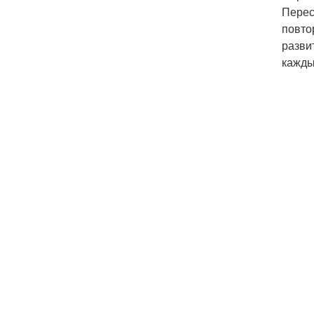
Перес
повто
разви
кажды