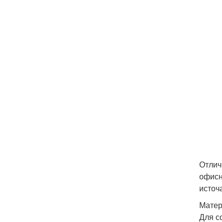
Отлич
офисн
источ
Мате
Для с