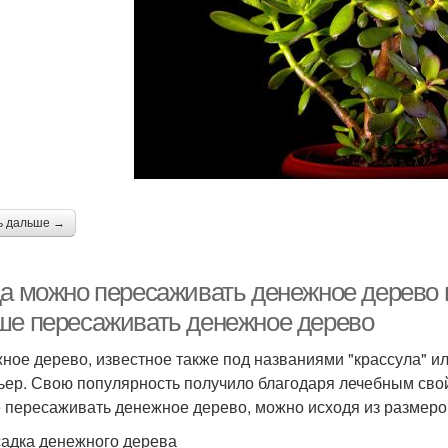
ь дальше →
да можно пересаживать денежное дерево 
ше пересаживать денежное дерево
ное дерево, известное также под названиями "крассула" ил
ьер. Свою популярность получило благодаря лечебным свой
 пересаживать денежное дерево, можно исходя из размеро
адка денежного дерева