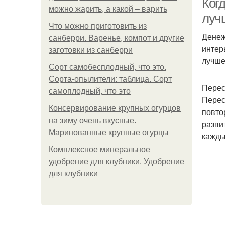
Ког
можно жарить, а какой – варить
луч
Что можно приготовить из
Денеж
санберри. Варенье, компот и другие
интер
заготовки из санберри
лучше
Сорт самобесплодный, что это.
Сорта-опылители: таблица. Сорт
Перес
самоплодный, что это
Перес
Консервирование крупных огурцов
повто
на зиму очень вкусные.
разви
Маринованные крупные огурцы
кажды
Комплексное минеральное
удобрение для клубники. Удобрение
для клубники