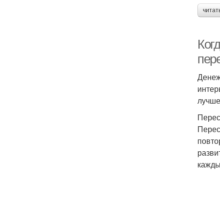
читат
Ког
пер
Денеж
интер
лучше
Перес
Перес
повто
разви
кажды