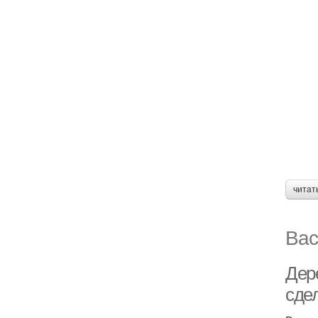
читат
Вас
Дер
сде