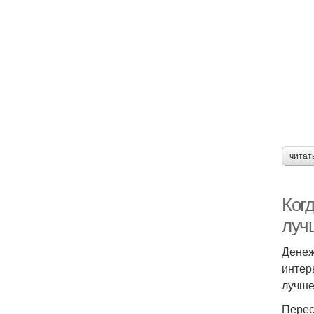
читат
Ког
луч
Денеж
интер
лучше
Перес