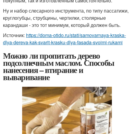
покупным, так и изготовленным самостоятельно.
Ну и набор слесарного инструмента, по типу пассатижи,
круглогубцы, струбцины, чертилки, столярные
карандаши - это тот минимум, который должен быть.
Источник:
https://doma-otido.ru/stati/samovarnaya-kraska-
dlya-dereva-kak-svarit-krasku-dlya-fasada-svoimi-rukami
Можно ли пропитать дерево
подсолнечным маслом. Способы
нанесения – втирание и
вываривание