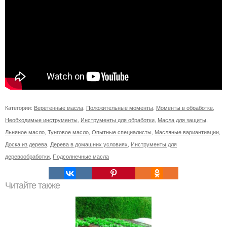
Категории:
Веретенные масла
,
Положительные моменты
,
Моменты в обработке
,
Необходимые инструменты
,
Инструменты для обработки
,
Масла для защиты
,
Льняное масло
,
Тунговое масло
,
Опытные специалисты
,
Масляные вариантиации
,
Доска из дерева
,
Дерева в домашних условиях
,
Инструменты для
деревообработки
,
Подсолнечные масла
Читайте также