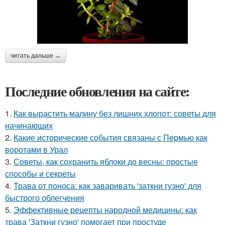
читать дальше →
Последние обновления на сайте:
1.
Как вырастить малину без лишних хлопот: советы для
начинающих
2.
Какие исторические события связаны с Пермью как
воротами в Урал
3.
Советы, как сохранить яблоки до весны: простые
способы и секреты
4.
Трава от поноса: как заваривать 'заткни гузно' для
быстрого облегчения
5.
Эффективные рецепты народной медицины: как
трава 'Заткни гузно' помогает при простуде