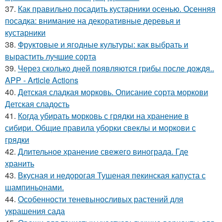
37.
Как правильно посадить кустарники осенью. Осенняя
посадка: внимание на декоративные деревья и
кустарники
38.
Фруктовые и ягодные культуры: как выбрать и
вырастить лучшие сорта
39.
Через сколько дней появляются грибы после дождя..
APP - Article Actions
40.
Детская сладкая морковь. Описание сорта моркови
Детская сладость
41.
Когда убирать морковь с грядки на хранение в
сибири. Общие правила уборки свеклы и моркови с
грядки
42.
Длительное хранение свежего винограда. Где
хранить
43.
Вкусная и недорогая Тушеная пекинская капуста с
шампиньонами.
44.
Особенности теневыносливых растений для
украшения сада