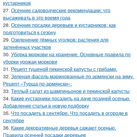
кустарников
27.
Осенние садоводческие рекомендации: что
высаживать в это время года
28.
Осенние посадки деревьев и кустарников: как
подготовиться к сезону
29.
Озеленение тёмных уголков: растения для
затенённых участков
30.
Уборка моркови на хранение. Основные правила по
уборки урожая моркови
31.
Рецепт тушеной пекинской капусты с грибами.
32.
Зеленая фасоль маринованные по армянски на зиму.
Рецепт «Турша по-армянски»:
33.
Теплый салат из шампиньонов и пекинской капусты
34.
Какие кустарники посадить на даче поздней осенью.
Добавление статьи в новую подборку
35.
Что посадить в сентябре. Что посадить в огороде в
сентябре
36.
Какие декоративные деревья сажают осенью.
Правила осенней посадки деревьев