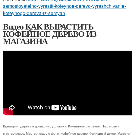
samostoyatelno-vyrastit-kofeynoe-derevo-vyrashchivanie-
kofeynogo-dereva-iz-semyan
Видео КАК ВЫРАСТИТЬ
КОФЕЙНОЕ ДЕРЕВО ИЗ
МАГАЗИНА
Категории:
Дерева в домашних условиях
,
Комнатное растение
,
Пошаговый
мастер-класс
,
Мастер-класс с фото
,
Кофейное дерево
,
Финишный декор
,
Условия