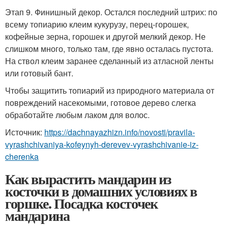
Этап 9. Финишный декор. Остался последний штрих: по
всему топиарию клеим кукурузу, перец-горошек,
кофейные зерна, горошек и другой мелкий декор. Не
слишком много, только там, где явно осталась пустота.
На ствол клеим заранее сделанный из атласной ленты
или готовый бант.
Чтобы защитить топиарий из природного материала от
повреждений насекомыми, готовое дерево слегка
обработайте любым лаком для волос.
Источник:
https://dachnayazhizn.info/novosti/pravila-
vyrashchivaniya-kofeynyh-derevev-vyrashchivanie-iz-
cherenka
Как вырастить мандарин из
косточки в домашних условиях в
горшке. Посадка косточек
мандарина