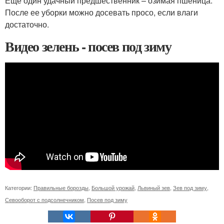
Еще один удачный предшественник – озимая пшеница.
После ее уборки можно досевать просо, если влаги
достаточно.
Видео зелень - посев под зиму
Категории:
Правильные борозды
,
Большой урожай
,
Львиный зев
,
Зев под зиму
,
Севооборот с подсолнечником
,
Посев под зиму