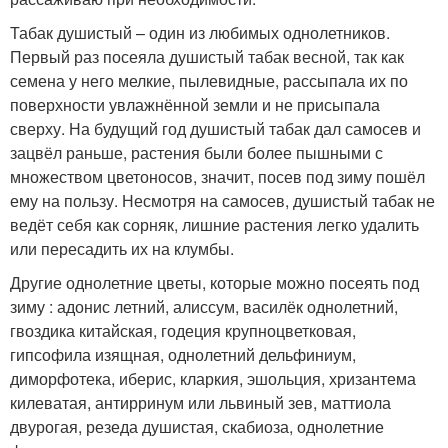
Табак душистый – один из любимых однолетников.
Первый раз посеяла душистый табак весной, так как
семена у него мелкие, пылевидные, рассыпала их по
поверхности увлажнённой земли и не присыпала
сверху. На будущий год душистый табак дал самосев и
зацвёл раньше, растения были более пышными с
множеством цветоносов, значит, посев под зиму пошёл
ему на пользу. Несмотря на самосев, душистый табак не
ведёт себя как сорняк, лишние растения легко удалить
или пересадить их на клумбы.
Другие однолетние цветы, которые можно посеять под
зиму : адонис летний, алиссум, василёк однолетний,
гвоздика китайская, годеция крупноцветковая,
гипсофила изящная, однолетний дельфиниум,
диморфотека, иберис, кларкия, эшольция, хризантема
килеватая, антирринум или львиный зев, маттиола
двурогая, резеда душистая, скабиоза, однолетние