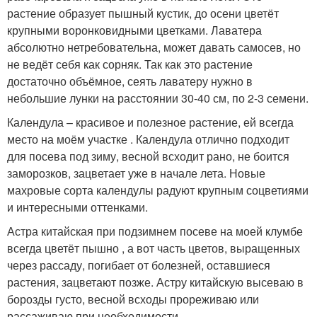
растение образует пышный кустик, до осени цветёт
крупными воронковидными цветками. Лаватера
абсолютно нетребовательна, может давать самосев, но
не ведёт себя как сорняк. Так как это растение
достаточно объёмное, сеять лаватеру нужно в
небольшие лунки на расстоянии 30-40 см, по 2-3 семени.
Календула – красивое и полезное растение, ей всегда
место на моём участке . Календула отлично подходит
для посева под зиму, весной всходит рано, не боится
заморозков, зацветает уже в начале лета. Новые
махровые сорта календулы радуют крупным соцветиями
и интересными оттенками.
Астра китайская при подзимнем посеве на моей клумбе
всегда цветёт пышно , а вот часть цветов, выращенных
через рассаду, погибает от болезней, оставшиеся
растения, зацветают позже. Астру китайскую высеваю в
борозды густо, весной всходы прореживаю или
рассаживаю при необходимости.