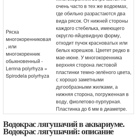
очень часто в тех же водоемах,
где обильно разрастаются два
вида рясок. От нижней стороны
каждого стебелька, имеющего
Ряска
округло-яйцевидную форму,
многокоренниковая
отходит пучок красноватых или
, или
белых корешков. Цветет редко в
многокоренник
мае-июне. У многокоренника
обыкновенный -
верхняя сторона листовой
Lemna роlуrhyza =
пластинки темно-зелёного цвета,
Spirodela роlуrhyza
с хорошо заметными
дугообразными жилками, а
нижняя сторона, погруженная в
воду, фиолетово-пурпурная.
Пластинка до 6 мм в диаметре.
Водокрас лягушачий в аквариуме.
Водокрас лягушачий: описание