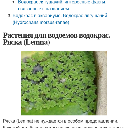
Водокрас лягушачий: интересные факты,
связанные с названием
Водокрас в аквариуме. Водокрас лягушачий
(Hydrocharis morsus-ranae)
Растения для водоемов водокрас.
Ряска (Lemna)
Ряска (Lemna) не нуждается в особом представлении.
Каждый, кто бывал летом возле озер, прудов или старых