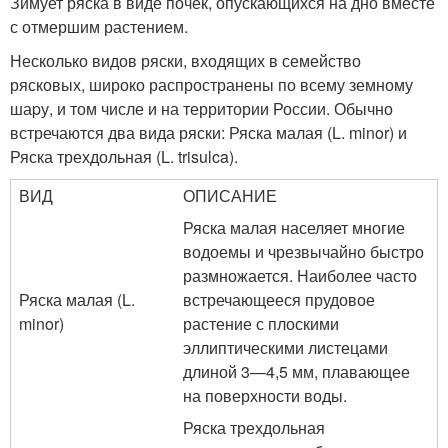
Зимует ряска в виде почек, опускающихся на дно вместе
с отмершим растением.
Несколько видов ряски, входящих в семейство
рясковых, широко распространены по всему земному
шаpу, и том числе и на территории России. Обычно
встречаются два вида ряски: Ряска малая (L. minor) и
Ряска трехдольная (L. trisulca).
ВИД
ОПИСАНИЕ
Ряска малая населяет многие
водоемы и чрезвычайно быстро
размножается. Наиболее часто
Ряска малая (L.
встречающееся прудовое
minor)
растение с плоскими
эллиптическими листецами
длиной 3—4,5 мм, плавающее
на поверхности воды.
Ряска трехдольная