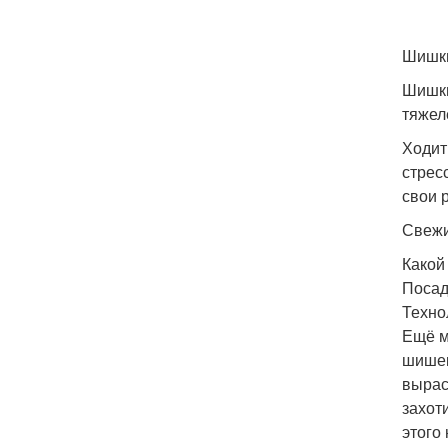
Шишки
Шишки
тяжел
Ходит
стрес
свои 
Свежи
Какой
Посад
Техно
Ещё м
шишек
вырас
захот
этого