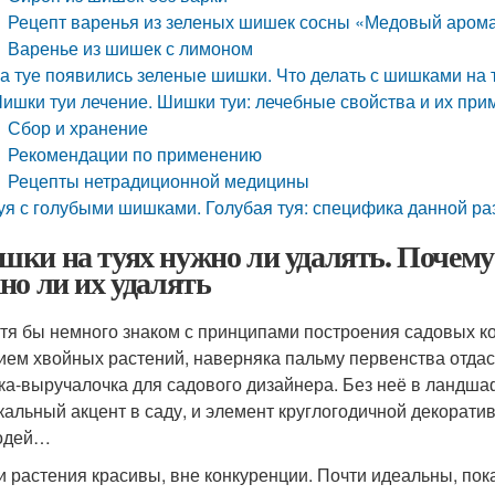
Рецепт варенья из зеленых шишек сосны «Медовый аром
Варенье из шишек с лимоном
а туе появились зеленые шишки. Что делать с шишками на 
ишки туи лечение. Шишки туи: лечебные свойства и их пр
Сбор и хранение
Рекомендации по применению
Рецепты нетрадиционной медицины
уя с голубыми шишками. Голубая туя: специфика данной ра
ки на туях нужно ли удалять. Почему
но ли их удалять
отя бы немного знаком с принципами построения садовых к
ием хвойных растений, наверняка пальму первенства отдас
ка-выручалочка для садового дизайнера. Без неё в ландшаф
кальный акцент в саду, и элемент круглогодичной декорати
одей…
ти растения красивы, вне конкуренции. Почти идеальны, по