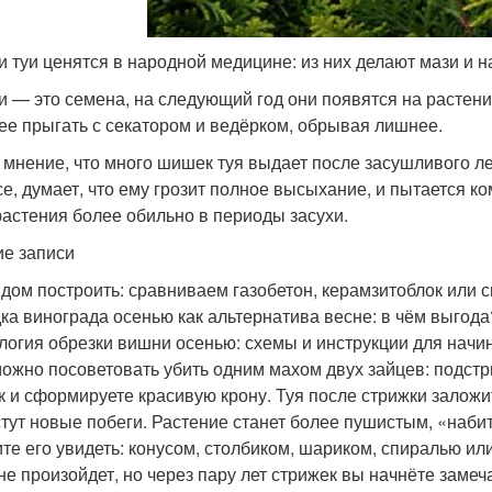
 туи ценятся в народной медицине: из них делают мази и 
 — это семена, на следующий год они появятся на растении
ее прыгать с секатором и ведёрком, обрывая лишнее.
 мнение, что много шишек туя выдает после засушливого л
се, думает, что ему грозит полное высыхание, и пытается 
растения более обильно в периоды засухи.
е записи
 дом построить: сравниваем газобетон, керамзитоблок или 
ка винограда осенью как альтернатива весне: в чём выгода
логия обрезки вишни осенью: схемы и инструкции для нач
ожно посоветовать убить одним махом двух зайцев: подстр
 и сформируете красивую крону. Туя после стрижки заложи
тут новые побеги. Растение станет более пушистым, «наби
ите его увидеть: конусом, столбиком, шариком, спиралью или
 не произойдет, но через пару лет стрижек вы начнёте замеча