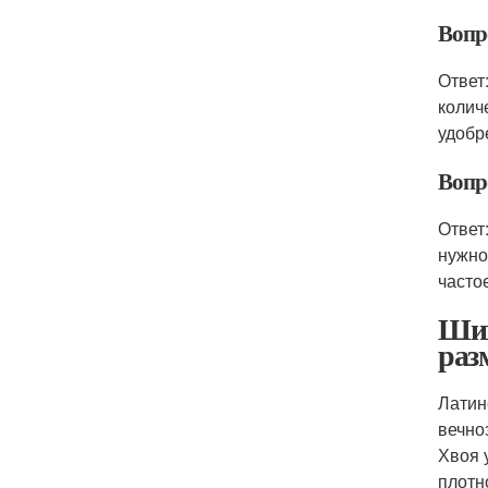
Вопр
Ответ
колич
удобр
Вопр
Ответ
нужно
часто
Шиш
раз
Латин
вечно
Хвоя 
плотн