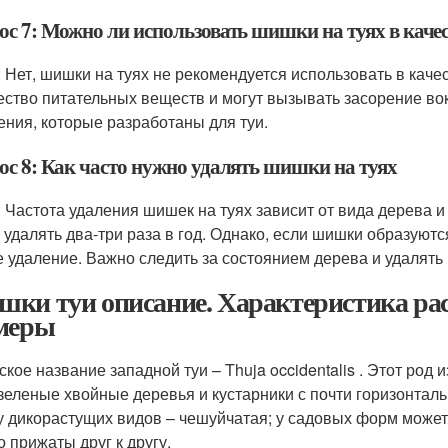
ос 7: Можно ли использовать шишки на туях в каче
: Нет, шишки на туях не рекомендуется использовать в кач
ество питательных веществ и могут вызывать засорение во
ения, которые разработаны для туи.
ос 8: Как часто нужно удалять шишки на туях
: Частота удаления шишек на туях зависит от вида дерева
 удалять два-три раза в год. Однако, если шишки образуют
е удаление. Важно следить за состоянием дерева и удалять
ки туи описание. Характеристика раст
меры
ское название западной туи – Thuja occidentalis . Этот род
зеленые хвойные деревья и кустарники с почти горизонталь
у дикорастущих видов – чешуйчатая; у садовых форм может
о прижаты друг к другу.