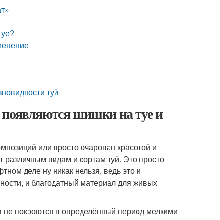
ат»
туе?
именение
зновидности туй
 появляются шишки на туе и
омпозиций или просто очарован красотой и
т различным видам и сортам туй. Это просто
тном деле ну никак нельзя, ведь это и
вности, и благодатный материал для живых
ка не покроются в определённый период мелкими