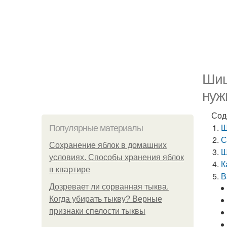
Шиш
нуж
Сод
Ш
Популярные материалы
С
Сохранение яблок в домашних
Ш
условиях. Способы хранения яблок
К
в квартире
В
Дозревает ли сорванная тыква.
Когда убирать тыкву? Верные
признаки спелости тыквы