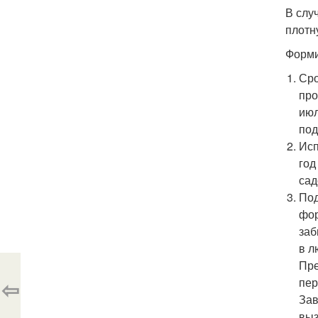
В слу
плотн
Форми
Сро
про
июл
под
Исп
год
сад
Под
фор
заб
в л
Пре
⇦
пер
Зав
выз