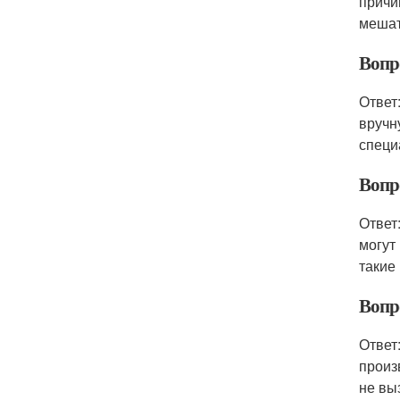
причи
мешат
Вопр
Ответ
вручн
специ
Вопр
Ответ
могут
такие
Вопр
Ответ
произ
не вы