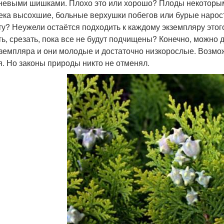
невыми шишками. Плохо это или хорошо? Плоды некоторым
ека высохшие, больные верхушки побегов или бурые наросты
ту? Неужели остаётся подходить к каждому экземпляру этого
ть, срезать, пока все не будут подчищены? Конечно, можно д
кземпляра и они молодые и достаточно низкорослые. Возмо
я. Но законы природы никто не отменял.