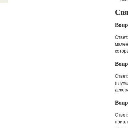
Свя
Вопр
Ответ
мален
котор
Вопр
Ответ:
(глух
декор
Вопр
Ответ
привл