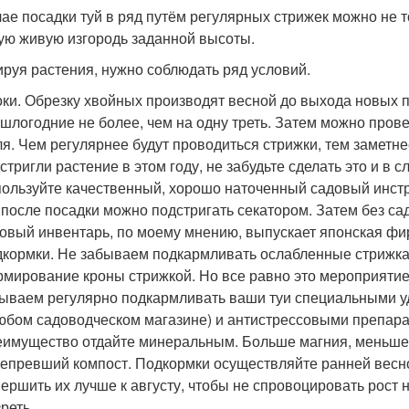
чае посадки туй в ряд путём регулярных стрижек можно не 
ую живую изгородь заданной высоты.
руя растения, нужно соблюдать ряд условий.
ки. Обрезку хвойных производят весной до выхода новых п
шлогодние не более, чем на одну треть. Затем можно пров
я. Чем регулярнее будут проводиться стрижки, тем заметнее
стригли растение в этом году, не забудьте сделать это и в 
ользуйте качественный, хорошо наточенный садовый инстр
 после посадки можно подстригать секатором. Затем без с
овый инвентарь, по моему мнению, выпускает японская ф
кормки. Не забываем подкармливать ослабленные стрижкам
мирование кроны стрижкой. Но все равно это мероприятие
ываем регулярно подкармливать ваши туи специальными у
юбом садоводческом магазине) и антистрессовыми препарат
имущество отдайте минеральным. Больше магния, меньше а
епревший компост. Подкормки осуществляйте ранней весной
ершить их лучше к августу, чтобы не спровоцировать рост 
реть.