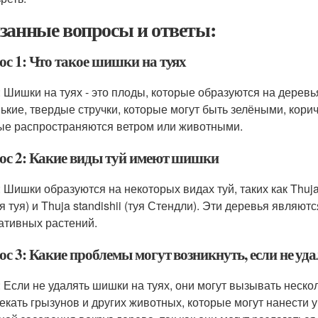
занные вопросы и ответы:
ос 1: Что такое шишки на туях
: Шишки на туях - это плоды, которые образуются на дерев
ькие, твердые стручки, которые могут быть зелёными, кор
ые распространяются ветром или животными.
ос 2: Какие виды туй имеют шишки
 Шишки образуются на некоторых видах туй, таких как Thuja o
ая туя) и Thuja standishii (туя Стендли). Эти деревья явля
ативных растений.
ос 3: Какие проблемы могут возникнуть, если не уд
: Если не удалять шишки на туях, они могут вызывать неск
екать грызунов и других животных, которые могут нанести 