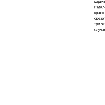
корич
издал
красо
среза
три э
случа