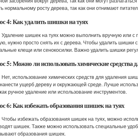
ной засорения вокруг дерева, так как они могут разлагатьс
ь нормальному росту дерева, так как они отнимают питател
ос 4: Как удалить шишки на туях
: Удаление шишек на туях можно выполнить вручную или с
ую, нужно просто снять их с дерева. Чтобы удалить шишки
альные клещи или сенокосилки. Важно удалить шишки регул
ос 5: Можно ли использовать химические средства 
: Нет, использование химических средств для удаления шиш
 нанести ущерб дереву и окружающей среде. Лучше исполь
 как ручное удаление или использование инструментов.
ос 6: Как избежать образования шишек на туях
: Чтобы избежать образования шишек на туях, можно испол
водят шишек. Также можно использовать специальные удобр
зывают образования шишек.