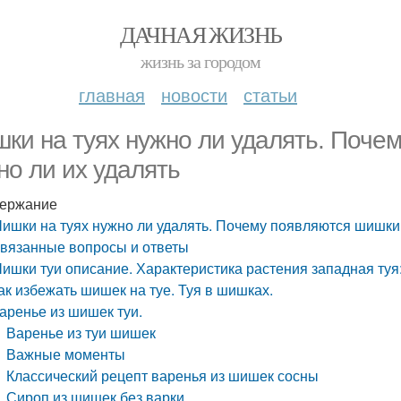
ДАЧНАЯ ЖИЗНЬ
жизнь за городом
главная
новости
статьи
ки на туях нужно ли удалять. Почем
но ли их удалять
ержание
ишки на туях нужно ли удалять. Почему появляются шишки н
вязанные вопросы и ответы
ишки туи описание. Характеристика растения западная туя
ак избежать шишек на туе. Туя в шишках.
аренье из шишек туи.
Варенье из туи шишек
Важные моменты
Классический рецепт варенья из шишек сосны
Сироп из шишек без варки