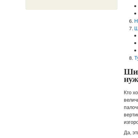
Н
Ш
Т
Шиш
нуж
Кто х
велич
палоч
верти
изгор
Да, э