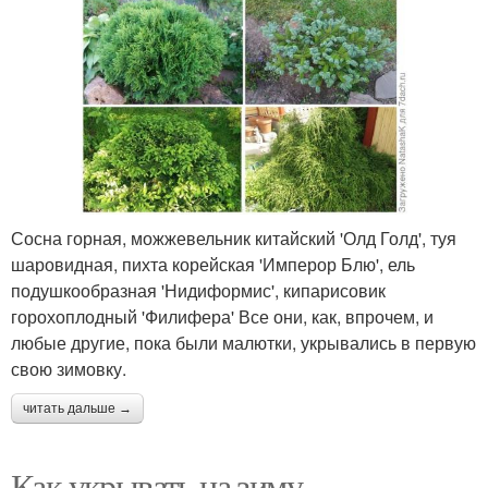
Сосна горная, можжевельник китайский 'Олд Голд', туя
шаровидная, пихта корейская 'Имперор Блю', ель
подушкообразная 'Нидиформис', кипарисовик
горохоплодный 'Филифера' Все они, как, впрочем, и
любые другие, пока были малютки, укрывались в первую
свою зимовку.
читать дальше →
Как укрывать на зиму