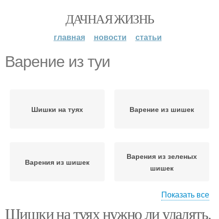
ДАЧНАЯ ЖИЗНЬ
главная
новости
статьи
Варение из туи
Шишки на туях
Варение из шишек
Варения из зеленых
Варения из шишек
шишек
Показать все
Шишки на туях нужно ли удалять.
Уход за туей
Туи на зиму