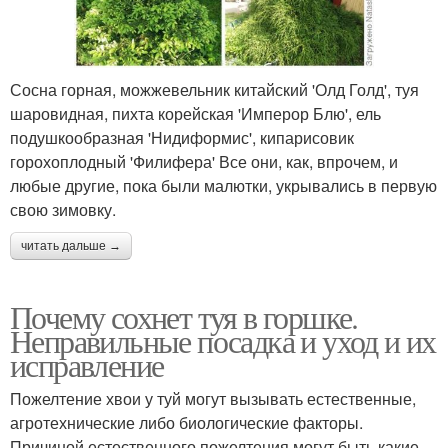
Сосна горная, можжевельник китайский 'Олд Голд', туя
шаровидная, пихта корейская 'Имперор Блю', ель
подушкообразная 'Нидиформис', кипарисовик
горохоплодный 'Филифера' Все они, как, впрочем, и
любые другие, пока были малютки, укрывались в первую
свою зимовку.
читать дальше →
Почему сохнет туя в горшке.
Неправильные посадка и уход и их
исправление
Пожелтение хвои у туй могут вызывать естественные,
агротехнические либо биологические факторы.
Причиной естественного пожелтения могут быть какие-