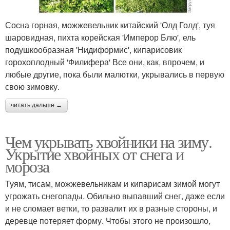
Сосна горная, можжевельник китайский 'Олд Голд', туя
шаровидная, пихта корейская 'Имперор Блю', ель
подушкообразная 'Нидиформис', кипарисовик
горохоплодный 'Филифера' Все они, как, впрочем, и
любые другие, пока были малютки, укрывались в первую
свою зимовку.
читать дальше →
Чем укрывать хвойники на зиму.
Укрытие хвойных от снега и
мороза
Туям, тисам, можжевельникам и кипарисам зимой могут
угрожать снегопады. Обильно выпавший снег, даже если
и не сломает ветки, то развалит их в разные стороны, и
деревце потеряет форму. Чтобы этого не произошло,