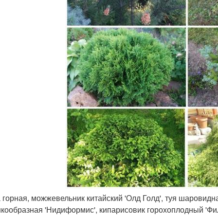
 горная, можжевельник китайский 'Олд Голд', туя шаровидна
кообразная 'Нидиформис', кипарисовик горохоплодный 'Фили