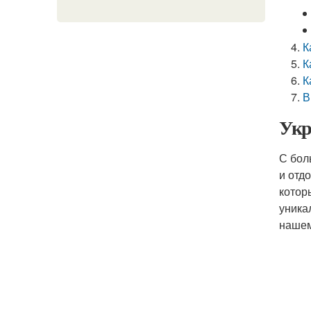
К
К
К
В
Укр
С бол
и отд
котор
уника
нашем