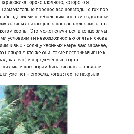
парисовика горохоплодного, которого я
он замечательно перенес все невзгоды, с тех пор
ми наблюдениями и небольшим опытом подготовки
их хвойных питомцев основное волнение в этот
жогам кроны. Это может случиться в конце зимы,
ыми условиями и невозможностью опять и снова
риимчивых к солнцу хвойных накрываю заранее,
ло ноября.А кто же они, такие восприимчивые к
надская ель) и определенные сорта
о них мы и поговорим.Кипарисовик – продали
шки уже нет – сгорела, когда я ее не накрыла