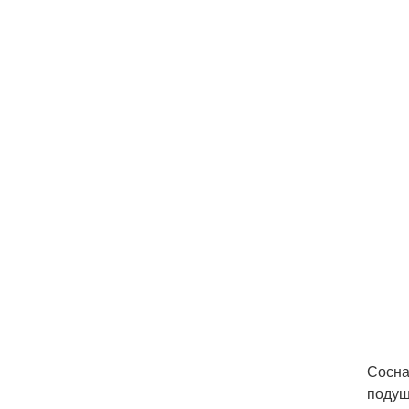
Сосна
подуш