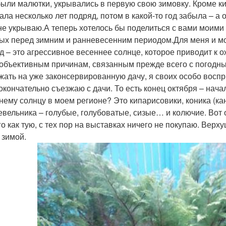
были малютки, укрывались в первую свою зимовку. Кроме ки
ала несколько лет подряд, потом в какой-то год забыла – а 
 не укрываю.А теперь хотелось бы поделиться с вами мои
ых перед зимним и ранневесенним периодом.Для меня и мо
д – это агрессивное весеннее солнце, которое приводит к о
 объективным причинам, связанным прежде всего с погодн
жать на уже законсервированную дачу, я своих особо восп
 окончательно съезжаю с дачи. То есть конец октября – нача
нему солнцу в моем регионе? Это кипарисовики, коника (ка
вельника – голубые, голубоватые, сизые… и колючие. Вот 
о как тую, с тех пор на выставках ничего не покупаю. Верху
 зимой.