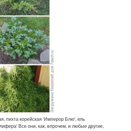
я, пихта корейская 'Имперор Блю', ель
фера' Все они, как, впрочем, и любые другие,