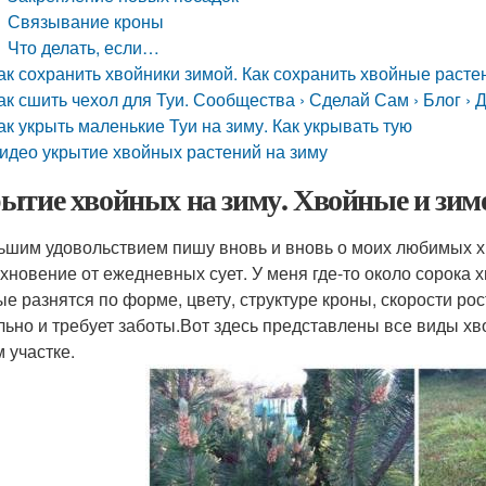
Связывание кроны
Что делать, если…
ак сохранить хвойники зимой. Как сохранить хвойные расте
ак сшить чехол для Туи. Сообщества › Сделай Сам › Блог › 
ак укрыть маленькие Туи на зиму. Как укрывать тую
идео укрытие хвойных растений на зиму
ытие хвойных на зиму. Хвойные и зимов
ьшим удовольствием пишу вновь и вновь о моих любимых х
охновение от ежедневных сует. У меня где-то около сорока
ые разнятся по форме, цвету, структуре кроны, скорости ро
льно и требует заботы.Вот здесь представлены все виды хв
 участке.