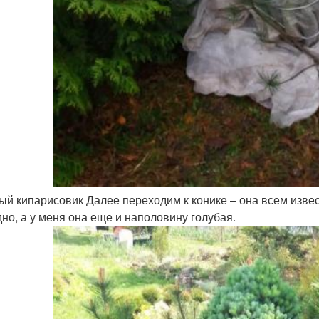
ый кипарисовик Далее переходим к конике – она всем извест
но, а у меня она еще и наполовину голубая.