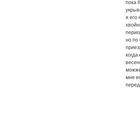
пока 
укрыв
я его
хвойн
перио
но по
приез
когда
весен
можже
мне ег
перед