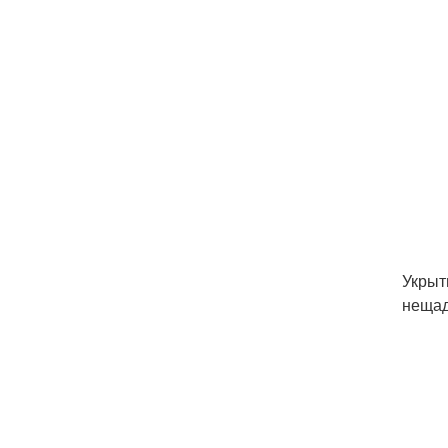
Укрыт
нещад