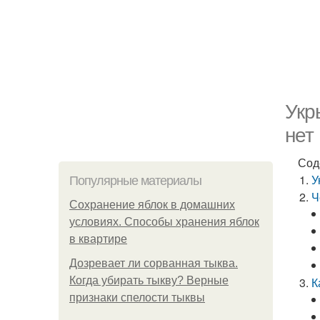
Укр
нет
Сод
У
Популярные материалы
Ч
Сохранение яблок в домашних
условиях. Способы хранения яблок
в квартире
Дозревает ли сорванная тыква.
Когда убирать тыкву? Верные
К
признаки спелости тыквы