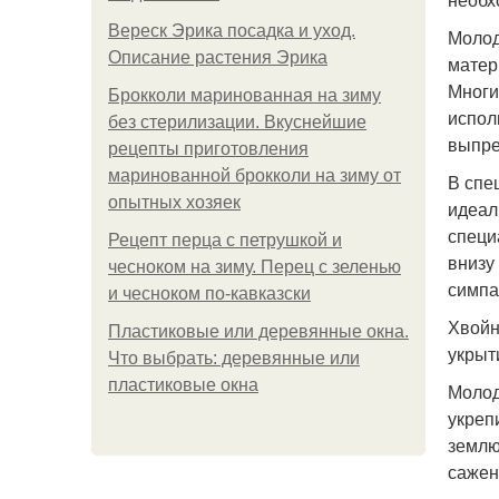
Вереск Эрика посадка и уход.
Молод
Описание растения Эрика
матер
Многи
Брокколи маринованная на зиму
испол
без стерилизации. Вкуснейшие
выпре
рецепты приготовления
маринованной брокколи на зиму от
В спе
опытных хозяек
идеал
специ
Рецепт перца с петрушкой и
внизу
чесноком на зиму. Перец с зеленью
симпа
и чесноком по-кавказски
Хвойн
Пластиковые или деревянные окна.
укрыт
Что выбрать: деревянные или
пластиковые окна
Молод
укреп
землю
сажен