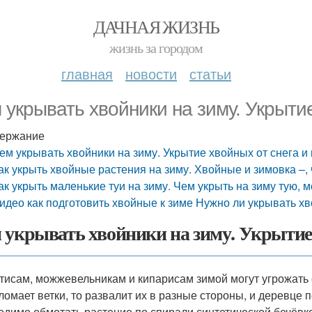
ДАЧНАЯ ЖИЗНЬ
жизнь за городом
главная
новости
статьи
 укрывать хвойники на зиму. Укрыти
ержание
ем укрывать хвойники на зиму. Укрытие хвойных от снега и
ак укрыть хвойные растения на зиму. Хвойные и зимовка –, 
ак укрыть маленькие туи на зиму. Чем укрыть на зиму тую,
идео как подготовить хвойные к зиме Нужно ли укрывать хв
 укрывать хвойники на зиму. Укрытие 
 тисам, можжевельникам и кипарисам зимой могут угрожать
сломает ветки, то развалит их в разные стороны, и деревце
одимо обмотать растение по спирали синтетической бечёвкой