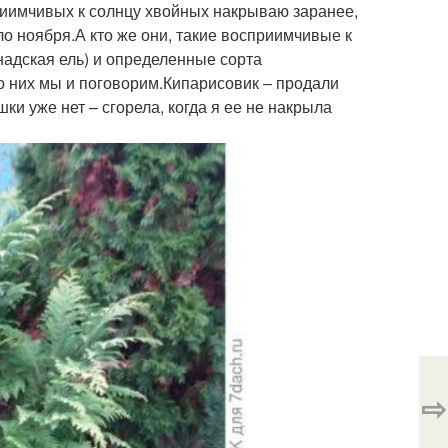
риимчивых к солнцу хвойных накрываю заранее,
ло ноября.А кто же они, такие восприимчивые к
надская ель) и определенные сорта
о них мы и поговорим.Кипарисовик – продали
шки уже нет – сгорела, когда я ее не накрыла
⇨