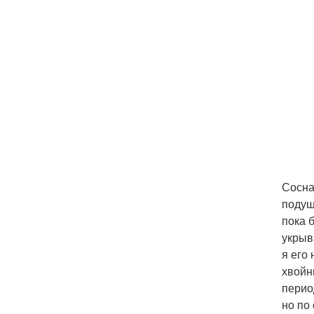
Сосна
подуш
пока 
укрыв
я его
хвойн
перио
но по