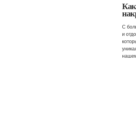
Как
нак
С бол
и отд
котор
уника
нашем