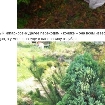
ый кипарисовик Далее переходим к конике – она всем извест
но, а у меня она еще и наполовину голубая.