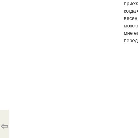
приез
когда
весен
можже
мне ег
перед
⇦