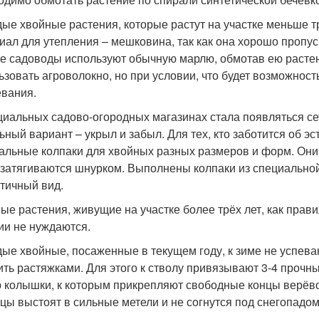
ые хвойные растения, которые растут на участке меньше тр
иал для утепления – мешковина, так как она хорошо пропус
е садоводы используют обычную марлю, обмотав ею растен
ьзовать агроволокно, но при условии, что будет возможность
вания.
циальных садово-огородных магазинах стала появляться се
ьный вариант – укрыл и забыл. Для тех, кто заботится об эс
альные колпаки для хвойных разных размеров и форм. Они 
 затягиваются шнурком. Выполнены колпаки из специально
тичный вид.
ые растения, живущие на участке более трёх лет, как прав
ии не нуждаются.
ые хвойные, посаженные в текущем году, к зиме не успева
ить растяжками. Для этого к стволу привязывают 3-4 прочн
 колышки, к которым прикрепляют свободные концы верёво
цы выстоят в сильные метели и не согнутся под снегопадом