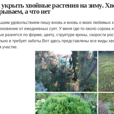
 укрыть хвойные растения на зиму. Хво
рываем, а что нет
ьшим удовольствием пишу вновь и вновь о моих любимых х
охновение от ежедневных сует. У меня где-то около сорока
ые разнятся по форме, цвету, структуре кроны, скорости ро
льно и требует заботы.Вот здесь представлены все виды хв
 участке.