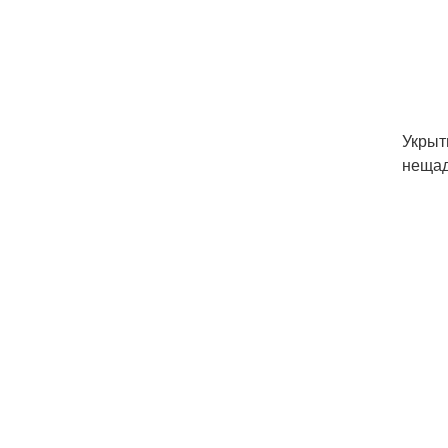
Укрыт
нещад