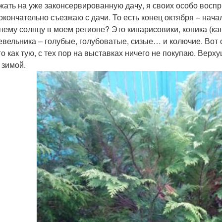
жать на уже законсервированную дачу, я своих особо восп
 окончательно съезжаю с дачи. То есть конец октября – нача
нему солнцу в моем регионе? Это кипарисовики, коника (ка
вельника – голубые, голубоватые, сизые… и колючие. Вот 
о как тую, с тех пор на выставках ничего не покупаю. Верху
 зимой.