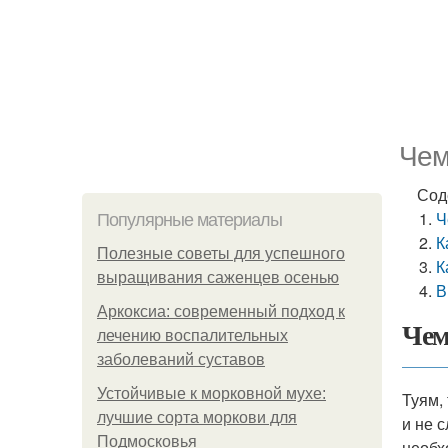
Чем
Сод
Ч
Популярные материалы
К
Полезные советы для успешного
К
выращивания саженцев осенью
В
Аркоксиа: современный подход к
Чем
лечению воспалительных
заболеваний суставов
Устойчивые к морковной мухе:
Туям,
лучшие сорта моркови для
и не 
Подмосковья
необх