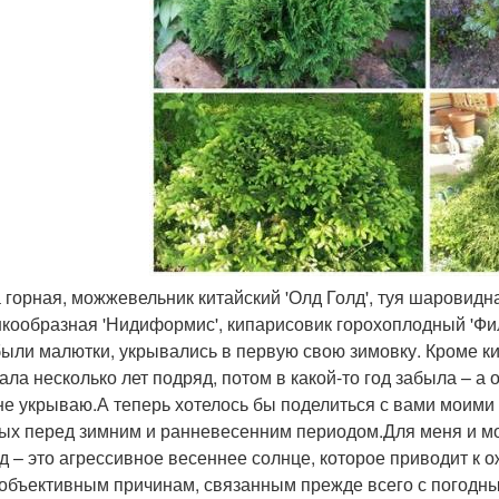
 горная, можжевельник китайский 'Олд Голд', туя шаровидна
кообразная 'Нидиформис', кипарисовик горохоплодный 'Фили
были малютки, укрывались в первую свою зимовку. Кроме ки
ала несколько лет подряд, потом в какой-то год забыла – а 
 не укрываю.А теперь хотелось бы поделиться с вами мои
ых перед зимним и ранневесенним периодом.Для меня и мо
д – это агрессивное весеннее солнце, которое приводит к о
 объективным причинам, связанным прежде всего с погодн