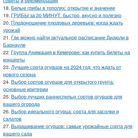
советы и рекомендации
18.
Белые грибы в тополях: открытие и значение
19.
ГРИБЫ за 30 МИНУТ: быстро, вкусно и полезно
20.
Плодоношение плодовых деревьев: когда ждать
урожай
21.
Где можно найти актуальное расписание Дидюли в
Барнауле
22.
Группа Анимация в Кемерове: как купить билеты на
концерты
23.
Лучшие сорта огурцов на 2024 год: что ждать от
нового сезона
24.
Выбор сортов огурцов для открытого грунта:
основные критерии
25.
Выбор лучших раннеспелых сортов огурцов для
вашего огорода
26.
Выбор идеального огурца: сорта для засолки и
салатов
27.
Выращивание огурцов: самые урожайные сорта для
вашего сада