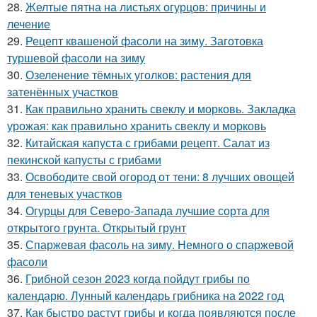
28.
Желтые пятна на листьях огурцов: причины и
лечение
29.
Рецепт квашеной фасоли на зиму. Заготовка
туршевой фасоли на зиму
30.
Озеленение тёмных уголков: растения для
затенённых участков
31.
Как правильно хранить свеклу и морковь. Закладка
урожая: как правильно хранить свеклу и морковь
32.
Китайская капуста с грибами рецепт. Салат из
пекинской капусты с грибами
33.
Освободите свой огород от тени: 8 лучших овощей
для теневых участков
34.
Огурцы для Северо-Запада лучшие сорта для
открытого грунта. Открытый грунт
35.
Спаржевая фасоль на зиму. Немного о спаржевой
фасоли
36.
Грибной сезон 2023 когда пойдут грибы по
календарю. Лунный календарь грибника на 2022 год
37.
Как быстро растут грибы и когда появляются после