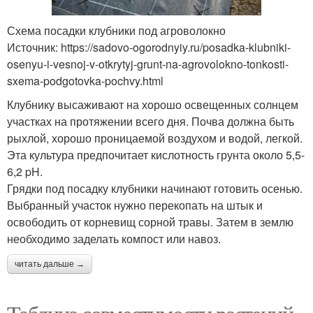
Схема посадки клубники под агроволокно
Источник: https://sadovo-ogorodnyiy.ru/posadka-klubniki-
osenyu-i-vesnoj-v-otkrytyj-grunt-na-agrovolokno-tonkosti-
sxema-podgotovka-pochvy.html
Клубнику высаживают на хорошо освещенных солнцем
участках на протяжении всего дня. Почва должна быть
рыхлой, хорошо проницаемой воздухом и водой, легкой.
Эта культура предпочитает кислотность грунта около 5,5-
6,2 pH.
Грядки под посадку клубники начинают готовить осенью.
Выбранный участок нужно перекопать на штык и
освободить от корневищ сорной травы. Затем в землю
необходимо заделать компост или навоз.
читать дальше →