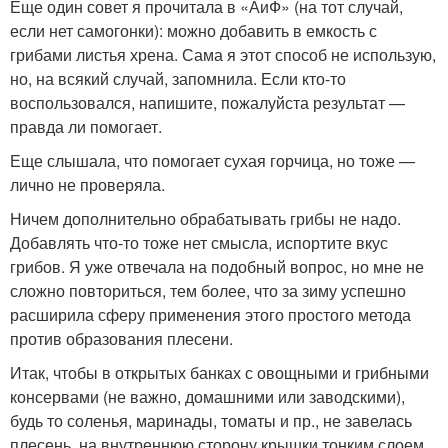
Еще один совет я прочитала в «АиФ» (на тот случай,
если нет самогонки): можно добавить в емкость с
грибами листья хрена. Сама я этот способ не использую,
но, на всякий случай, запомнила. Если кто-то
воспользовался, напишите, пожалуйста результат —
правда ли помогает.
Еще слышала, что помогает сухая горчица, но тоже —
лично не проверяла.
Ничем дополнительно обрабатывать грибы не надо.
Добавлять что-то тоже нет смысла, испортите вкус
грибов. Я уже отвечала на подобный вопрос, но мне не
сложно повториться, тем более, что за зиму успешно
расширила сферу применения этого простого метода
против образования плесени.
Итак, чтобы в открытых банках с овощными и грибными
консервами (не важно, домашними или заводскими),
будь то соленья, маринады, томаты и пр., не завелась
плесень, на внутреннюю сторону крышки тонким слоем