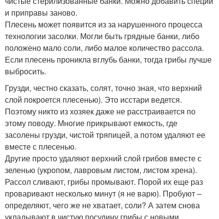
чистые стерилизованные банки. Можно добавить специи
и приправы заново.
Плесень может появится из за нарушенного процесса
технологии засолки. Могли быть грядные банки, либо
положено мало соли, либо малое количество рассола.
Если плесень проникла вглубь банки, тогда грибы лучше
выбросить.
Грузди, честно сказать, солят, точно зная, что верхний
слой покроется плесенью). Это исстари ведется.
Поэтому никто из хозяек даже не расстраивается по
этому поводу. Многие прикрывают емкость, где
засолены грузди, чистой тряпицей, а потом удаляют ее
вместе с плесенью.
Другие просто удаляют верхний слой грибов вместе с
зеленью (укропом, лавровым листом, листом хрена).
Рассол сливают, грибы промывают. Порой их еще раз
проваривают несколько минут (я не варю). Пробуют –
определяют, чего же не хватает, соли? А затем снова
укладывают в чистую посудину грибы с новыми