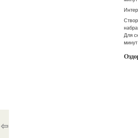
Интер
Створ
набра
Для с
минут 
Оздо
⇦