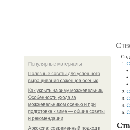
Ств
Сод
С
Популярные материалы
Полезные советы для успешного
выращивания саженцев осенью
Как укрыть на зиму можжевельник.
С
Особенности ухода за
С
можжевельником осенью и при
С
подготовке к зиме — общие советы
С
и рекомендации
Ств
Аркоксиа: современный подход к