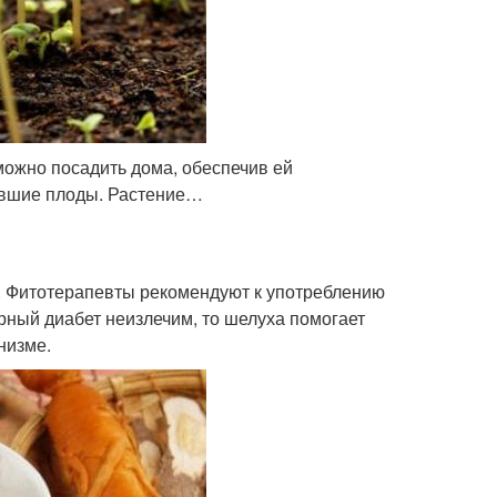
можно посадить дома, обеспечив ей
ревшие плоды. Растение…
. Фитотерапевты рекомендуют к употреблению
рный диабет неизлечим, то шелуха помогает
низме.