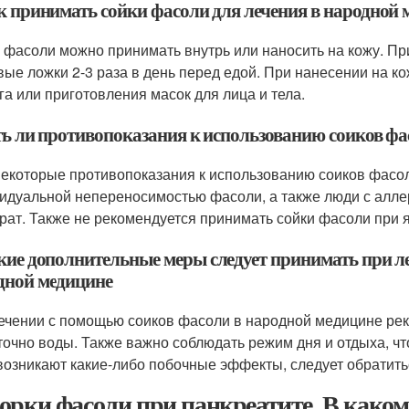
ак принимать сойки фасоли для лечения в народной
 фасоли можно принимать внутрь или наносить на кожу. При
вые ложки 2-3 раза в день перед едой. При нанесении на к
га или приготовления масок для лица и тела.
сть ли противопоказания к использованию соиков ф
некоторые противопоказания к использованию соиков фасол
идуальной непереносимостью фасоли, а также люди с аллер
рат. Также не рекомендуется принимать сойки фасоли при 
акие дополнительные меры следует принимать при л
дной медицине
ечении с помощью соиков фасоли в народной медицине рек
точно воды. Также важно соблюдать режим дня и отдыха, ч
возникают какие-либо побочные эффекты, следует обратитьс
орки фасоли при панкреатите. В каком 