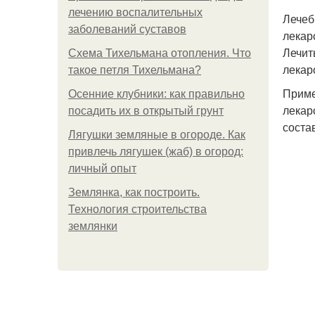
лечению воспалительных
Лечеб
заболеваний суставов
лекар
Лечит
Схема Тихельмана отопления. Что
лекар
такое петля Тихельмана?
Приме
Осенние клубники: как правильно
лекар
посадить их в открытый грунт
соста
Лягушки земляные в огороде. Как
привлечь лягушек (жаб) в огород:
личный опыт
Землянка, как построить.
Технология строительства
землянки