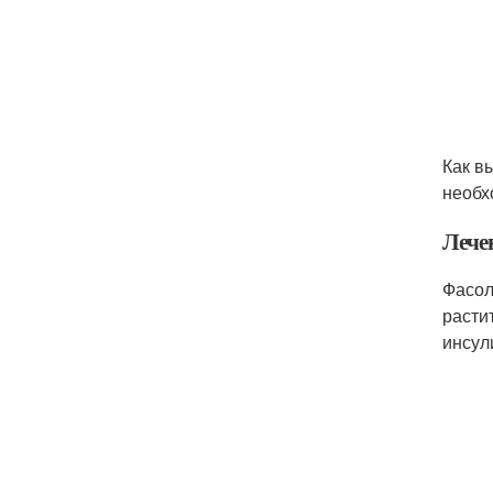
Как в
необх
Лече
Фасол
расти
инсул