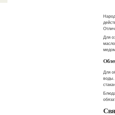
Народ
дейст
Отлич
Для о
масло
медом
Обле
Для о
воды.
стакан
Блюда
обяза
Свя