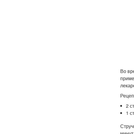
Во вр
приме
лекар
Рецеп
2 с
1 с
Струч
минут