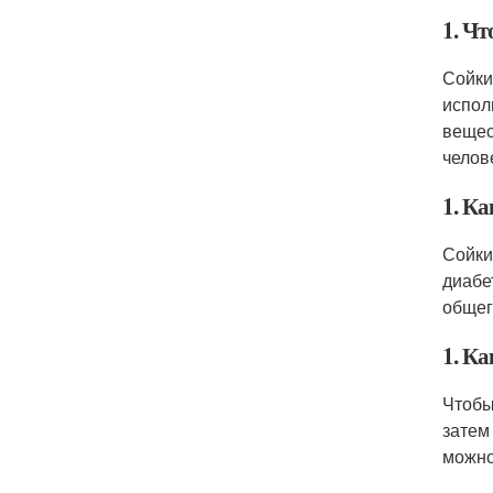
1. Чт
Сойки
испол
вещес
челов
1. К
Сойки
диабе
общег
1. К
Чтобы
затем
можно