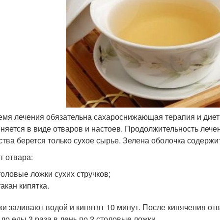
емя лечения обязательна сахароснижающая терапия и диет
няется в виде отваров и настоев. Продолжительность лечен
ства берется только сухое сырье. Зелена оболочка содерж
т отвара:
толовые ложки сухих стручков;
такан кипятка.
ки заливают водой и кипятят 10 минут. После кипячения от
 до еды 3 раза в день по 2 столовые ложки.