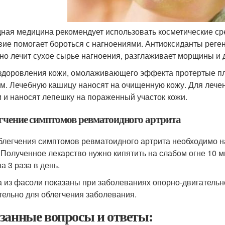
ная медицина рекомендует использовать косметические сре
вие помогает бороться с нагноениями. Антиоксиданты реге
но лечит сухое сырье нагноения, разглаживает морщины и д
здоровления кожи, омолаживающего эффекта протертые п
м. Лечебную кашицу наносят на очищенную кожу. Для леч
 и наносят лепешку на пораженный участок кожи.
гчение симптомов ревматоидного артрита
блегчения симптомов ревматоидного артрита необходимо на 
 Полученное лекарство нужно кипятить на слабом огне 10 м
а 3 раза в день.
 из фасоли показаны при заболеваниях опорно-двигательн
тельно для облегчения заболевания.
занные вопросы и ответы: