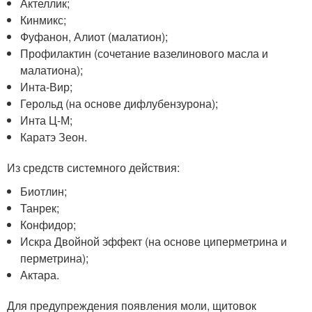
Актеллик;
Кинмикс;
Фуфанон, Алиот (малатион);
Профилактин (сочетание вазелинового масла и
малатиона);
Инта-Вир;
Герольд (на основе дифлубензурона);
Инта Ц-М;
Каратэ Зеон.
Из средств системного действия:
Биотлин;
Танрек;
Конфидор;
Искра Двойной эффект (на основе циперметрина и
перметрина);
Актара.
Для предупреждения появления моли, щитовок