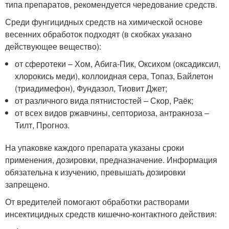
типа препаратов, рекомендуется чередование средств.
Среди фунгицидных средств на химической основе
весенних обработок подходят (в скобках указано
действующее вещество):
от сферотеки – Хом, Абига-Пик, Оксихом (оксадиксил,
хлорокись меди), коллоидная сера, Топаз, Байлетон
(триадимефон), Фундазол, Тиовит Джет;
от различного вида пятнистостей – Скор, Раёк;
от всех видов ржавчины, септориоза, антракноза –
Тилт, Прогноз.
На упаковке каждого препарата указаны сроки
применения, дозировки, предназначение. Информация
обязательна к изучению, превышать дозировки
запрещено.
От вредителей помогают обработки растворами
инсектицидных средств кишечно-контактного действия: