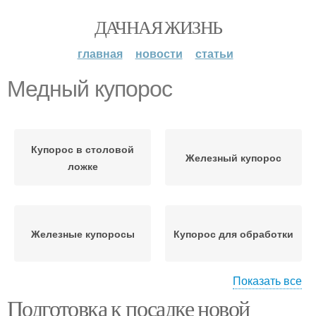
ДАЧНАЯ ЖИЗНЬ
главная
новости
статьи
Медный купорос
Купорос в столовой
Железный купорос
ложке
Железные купоросы
Купорос для обработки
Показать все
Подготовка к посадке новой
Медные купоросы
Мeдный купорос