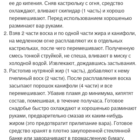
ее до кипения. Сняв кастрюльку с огня, средство
охлаждают, вливают скипидар (1 часть) и хорошо
перемешивают. Перед использованием хорошенько
разминают вар руками.
Взяв 2 части воска и по одной части жира и канифоли,
на медленном огне расплавляют их в отдельных
кастрюльках, после чего перемешивают. Полученную
смесь тонкой струйкой, не спеша, вливают в миску с
холодной водой. Извлекают, дождавшись застывания.
Растопив нутряной жир (1 часть), добавляют к нему
пчелиный воск (2 части). После расплавления воска
засыпают порошок канифоли (4 части) и все
перемешивают. Убавив пламя до минимума, кипятят
состав, помешивая, в течение получаса. Готовое
снадобье быстро охлаждают и хорошенько разминают
руками, предварительно смазав их каким-нибудь
жиром (это предотвратит прилипание вара). Готовое
средство хранят в плотно закупоренной стеклянной
банке или заворачивают в промасленную бумагу.