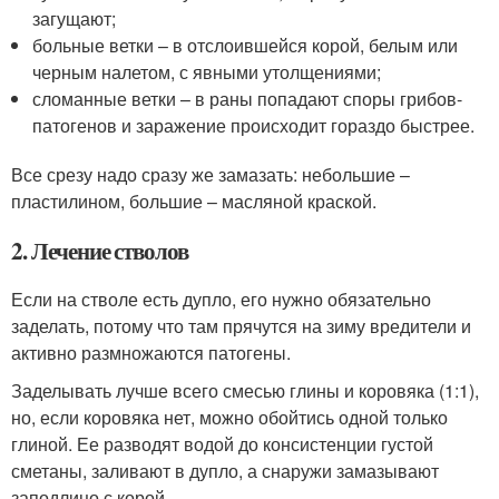
загущают;
больные ветки – в отслоившейся корой, белым или
черным налетом, с явными утолщениями;
сломанные ветки – в раны попадают споры грибов-
патогенов и заражение происходит гораздо быстрее.
Все срезу надо сразу же замазать: небольшие –
пластилином, большие – масляной краской.
2. Лечение стволов
Если на стволе есть дупло, его нужно обязательно
заделать, потому что там прячутся на зиму вредители и
активно размножаются патогены.
Заделывать лучше всего смесью глины и коровяка (1:1),
но, если коровяка нет, можно обойтись одной только
глиной. Ее разводят водой до консистенции густой
сметаны, заливают в дупло, а снаружи замазывают
заподлицо с корой.