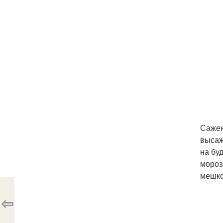
Сажен
высаж
на бу
мороз
мешко
⇦