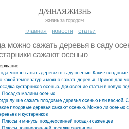
ДАЧНАЯ ЖИЗНЬ
жизнь за городом
главная
новости
статьи
да можно сажать деревья в саду ос
устарники сажают осенью
ержание
огда можно сажать деревья в саду осенью. Какие плодовые
о какой температуры можно сажать деревья. Прикоп для м
осадка кустарников осенью. Добавление статьи в новую по
Посадка малины осенью
огда лучше сажать плодовые деревья осенью или весной.
акие плодовые деревья сажают осенью. Можно ли осенью 
еревьев и кустарников
Плюсы и минусы позднеосенней посадки саженцев
Плюсы позднеосенней посадки саженцев