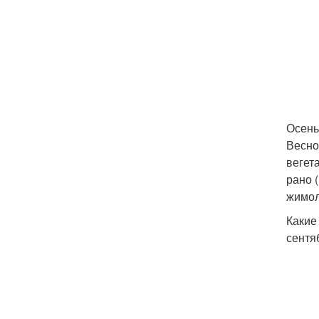
Осень
Весно
вегет
рано 
жимол
Какие
сентя