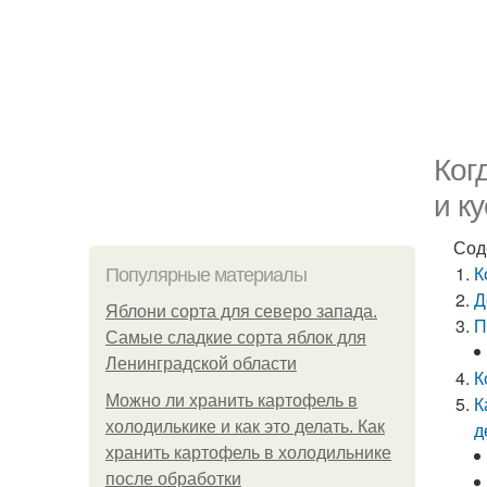
Ког
и к
Сод
К
Популярные материалы
Д
Яблони сорта для северо запада.
П
Самые сладкие сорта яблок для
Ленинградской области
К
Можно ли хранить картофель в
К
холодилькике и как это делать. Как
д
хранить картофель в холодильнике
после обработки