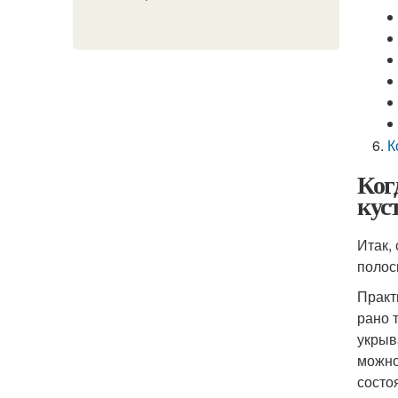
К
Ког
кус
Итак,
поло
Практ
рано 
укрыв
можно
состо