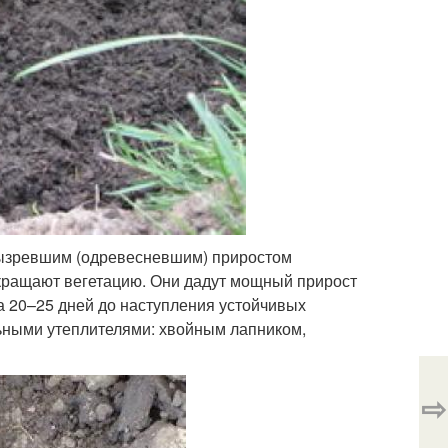
вызревшим (одревесневшим) приростом
кращают вегетацию. Они дадут мощный прирост
а 20–25 дней до наступления устойчивых
льными утеплителями: хвойным лапником,
⇨