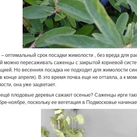
 – оптимальный срок посадки жимолости , без вреда для ра
й можно пересаживать саженцы с закрытой корневой систе
ацией. Но весенняя посадка не подходит для жимолости сине
(в конце апреля). В это время почва еще не оттаяла, а к мом
ости, она уже зацветает.
 ещё плодовые деревья сажают осенью? Саженцы ирги такж
бре-ноябре, поскольку ее вегетация в Подмосковье начинае