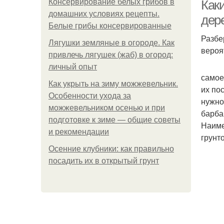
Консервирование белых грибов в
Как
домашних условиях рецепты.
дер
Белые грибы консервированные
Разбе
Лягушки земляные в огороде. Как
вероя
привлечь лягушек (жаб) в огород:
личный опыт
самое
Как укрыть на зиму можжевельник.
их по
Особенности ухода за
нужно
можжевельником осенью и при
барба
подготовке к зиме — общие советы
Наиме
и рекомендации
грунт
Осенние клубники: как правильно
посадить их в открытый грунт