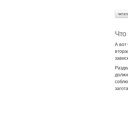
читат
Что 
А вот
втора
завис
Разде
должн
соблю
загот