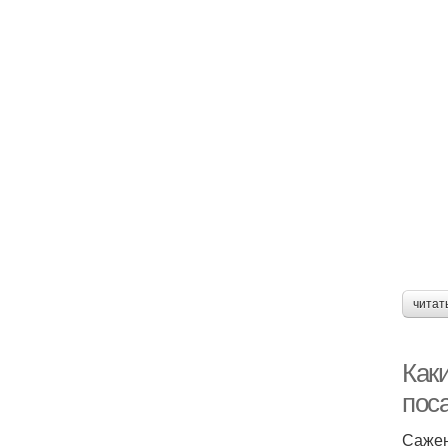
читат
Как
пос
Сажен