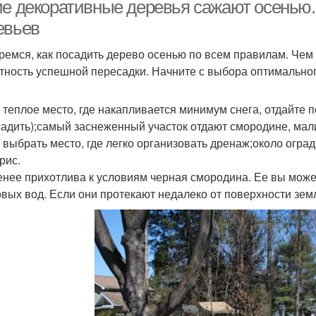
ие декоративные деревья сажают осенью.
евьев
ремся, как посадить дерево осенью по всем правилам. Чем
Тенистые дерева
Лиственные дерева
Д
тность успешной пересадки. Начните с выбора оптимальног
 теплое место, где накапливается минимум снега, отдайте 
садить);самый заснеженный участок отдают смородине, мал
 выбрать место, где легко организовать дренаж;около огра
рис.
нее прихотлива к условиям черная смородина. Ее вы может
овых вод. Если они протекают недалеко от поверхности земл