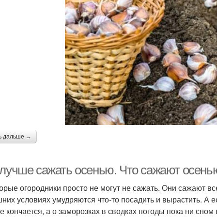
ь дальше →
 лучше сажать осенью. Что сажают осенью
орые огородники просто не могут не сажать. Они сажают всег
них условиях умудряются что-то посадить и вырастить. А е
не кончается, а о заморозках в сводках погоды пока ни сном