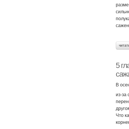
разме
сильн
полук
сажен
читат
5 гл
саж
В осе
из-за
перен
друго
Что к
корнев