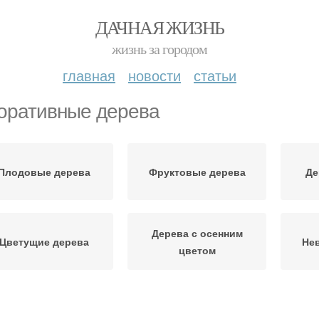
ДАЧНАЯ ЖИЗНЬ
жизнь за городом
главная
новости
статьи
оративные дерева
Плодовые дерева
Фруктовые дерева
Де
Дерева с осенним
Цветущие дерева
Не
цветом
Дерева для сада
Дерева для сибири