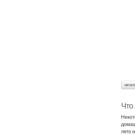
читат
Что
Некот
домаш
лето 