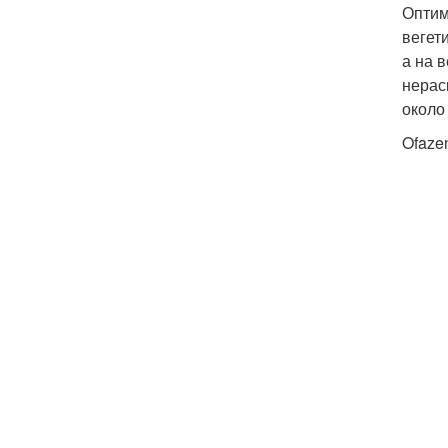
Оптим
вегет
а на 
нерас
около
Ofaze