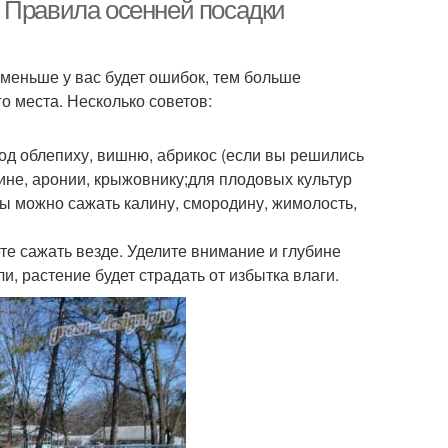
кустарники
боярышники
 Правила осенней посадки
 меньше у вас будет ошибок, тем больше
ерева на стене
о места. Несколько советов:
под облепиху, вишню, абрикос (если вы решились
ине, аронии, крыжовнику;для плодовых культур
ды можно сажать калину, смородину, жимолость,
е сажать везде. Уделите внимание и глубине
и, растение будет страдать от избытка влаги.