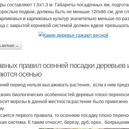
ры составляют 1,5х1,3 м. Габариты посадочных ям, подгот
орослые подвои, должны быть не меньше 120x80 см, для с
арликовых и карликовых культур значительно меньше по ра
ца с закрытой корневой системой должен вдвое превышать
ь дальше →
авных правил осенней посадки деревьев и
аются осенью
нний период нельзя высаживать растения, если к ним пре
 своих биологических особенностей деревья плохо переносит
осит морозы в данной местности;растение было привезено и
му.
асается первого правила, то осеннюю посадку плохо перенос
ая система. К таким относят, березу, дуб, орех, боярышник 