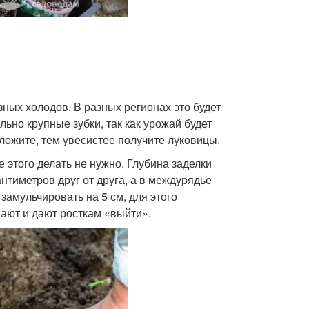
зных холодов. В разных регионах это будет
ьно крупные зубки, так как урожай будет
аложите, тем увесистее получите луковицы.
е этого делать не нужно. Глубина заделки
антиметров друг от друга, а в междурядье
замульчировать на 5 см, для этого
мают и дают росткам «выйти».