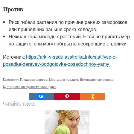
Против
Риск гибели растения по причине ранних заморозков
или пришедших раньше срока холодов.
Нежная кора молодых растений. Если не принять мер
по защите, они могут обгрызть неокрепшие стволики.
Источник:
https://arki-v-sadu.aystroika.info/stati/vse-o-
posadke-derevev-podgotovka-posadochnoy-yamy
Категории:
Плодовые дерева
,
Места для посадки
,
Декоративные дерева
,
Кустарники по лунному календарю
Читайте также