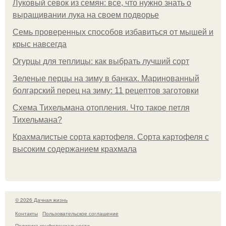
Луковый севок из семян: все, что нужно знать о
выращивании лука на своем подворье
Семь проверенных способов избавиться от мышей и
крыс навсегда
Огурцы для теплицы: как выбрать лучший сорт
Зеленые перцы на зиму в банках. Маринованный
болгарский перец на зиму: 11 рецептов заготовки
Схема Тихельмана отопления. Что такое петля
Тихельмана?
Крахмалистые сорта картофеля. Сорта картофеля с
высоким содержанием крахмала
© 2026 Дачная жизнь
Контакты
Пользовательское соглашение
Политика конфидециальности