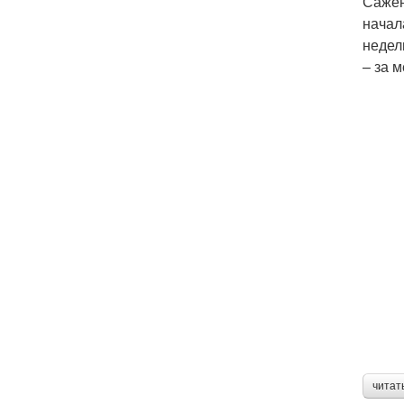
Сажен
начал
недел
– за 
читат