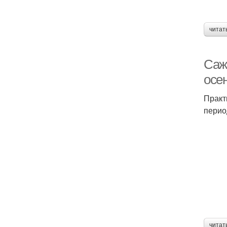
читат
Саж
осе
Практ
перио
читат