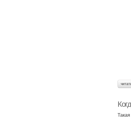
читат
Ког
Такая