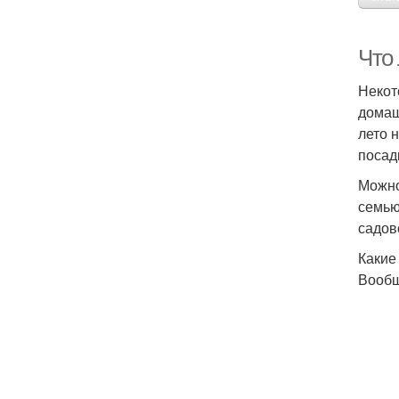
Что
Некот
домаш
лето 
посад
Можно
семью
садов
Какие
Вообщ