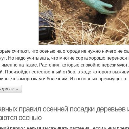
орые считают, что осенью на огороде не нужно ничего не саж
нут. Но надо учитывать, что многие сорта хорошо перенося
 именно на такие. Растения, которые спокойно перезимуют,
й. Произойдет естественный отбор, в ходе которого выживу
чивые к заморозкам и болезням. Из основных преимуществ
ь дальше →
авных правил осенней посадки деревьев и
аются осенью
нний период нельзя высаживать растения, если к ним пре