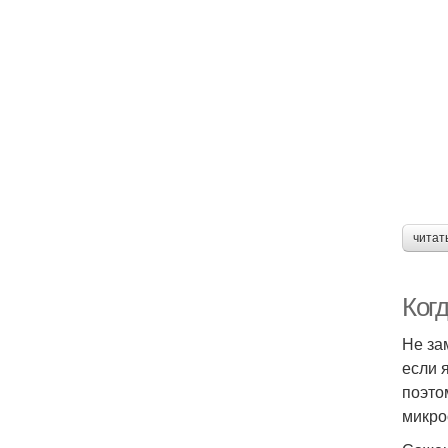
читат
Ког
Не за
если 
поэто
микро