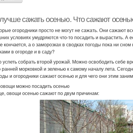
 лучше сажать осенью. Что сажают осенью
орые огородники просто не могут не сажать. Они сажают всег
них условиях умудряются что-то посадить и вырастить. А е
не кончается, а о заморозках в сводках погоды пока ни сном
ками в огороде и в саду?
 успеть собрать второй урожай. Можно освободить себе вр
 ранней морковкой и зеленью к самому началу лета. Сегодн
оды и огородники сажают осенью и для чего они этим зани
 овощи можно посадить осенью
е, овощи осенью сажают по двум причинам: