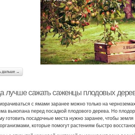
ь дальше →
да лучше сажать саженцы плодовых дере
морачиваться с ямами заранее можно только на черноземах
яма выкопана перед посадкой плодового дерева. Но плодор
му готовить посадочные места нужно заранее, чтобы земл
организмами, которые помогут растениям быстро восстанов