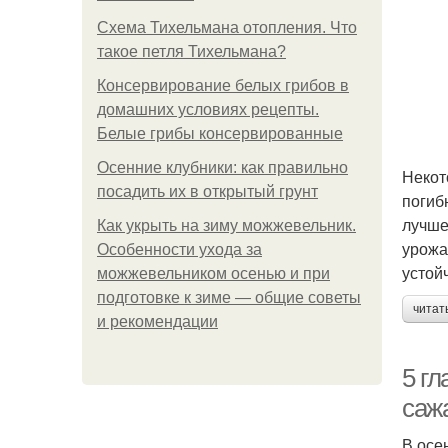
Схема Тихельмана отопления. Что
такое петля Тихельмана?
Консервирование белых грибов в
домашних условиях рецепты.
Белые грибы консервированные
Осенние клубники: как правильно
Некот
посадить их в открытый грунт
погиб
лучше
Как укрыть на зиму можжевельник.
урожа
Особенности ухода за
устой
можжевельником осенью и при
подготовке к зиме — общие советы
читат
и рекомендации
5 гл
саж
В осе