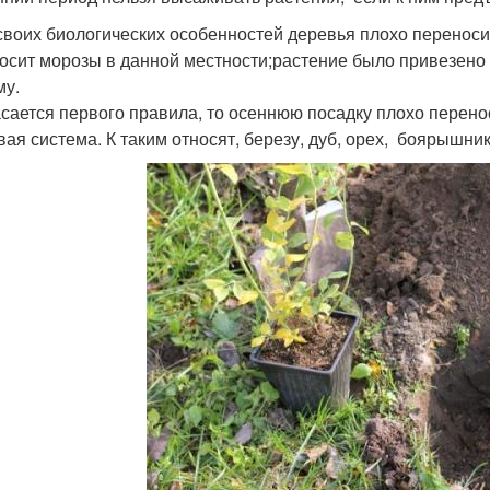
 своих биологических особенностей деревья плохо переносит
осит морозы в данной местности;растение было привезено и
му.
асается первого правила, то осеннюю посадку плохо перенос
ая система. К таким относят, березу, дуб, орех, боярышник 