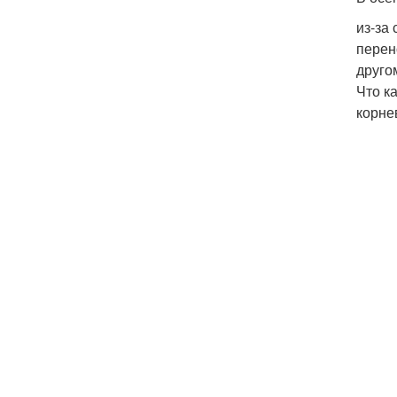
из-за
перен
друго
Что к
корнев