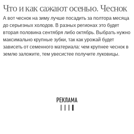
Что и как сажают осенью. Чеснок
Ям для посадки
Осенний посадка
А вот чеснок на зиму лучше посадить за полтора месяца
до серьезных холодов. В разных регионах это будет
вторая половина сентября либо октябрь. Выбрать нужно
максимально крупные зубки, так как урожай будет
Осенняя посадка
зависеть от семенного материала: чем крупнее чеснок в
землю заложите, тем увесистее получите луковицы.