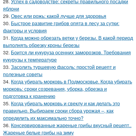
28.
Успех в садоводстве: секреты правильного посадки
яблони
29.
Овес или рожь: какой лучше для здоровья
30.
Быстрое развитие грибов опята в лесу за сутки:
факторы и условия
31.
Когда можно обрезать ветки у березы. В какой период
выполнять обрезку кроны березы
32.
Боится ли кукуруза осенних заморозков. Требования
кукурузы к температуре
33.
Засолить туршевую фасоль: простой рецепт и
полезные советы
34.
Когда убирать морковь в Подмосковье. Когда убирать
морковь: сроки созревания, уборка, обрезка и
подготовка к хранению
35.
Когда убирать морковь и свеклу и как делать это
правильно. Выбираем сроки сбора урожая –, как
определить их максимально точно?
36.
Консервированные жареные грибы вкусный рецепт..
Жареные белые грибы на зиму