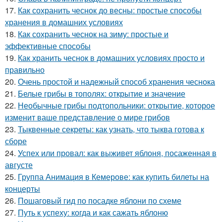
17.
Как сохранить чеснок до весны: простые способы
хранения в домашних условиях
18.
Как сохранить чеснок на зиму: простые и
эффективные способы
19.
Как хранить чеснок в домашних условиях просто и
правильно
20.
Очень простой и надежный способ хранения чеснока
21.
Белые грибы в тополях: открытие и значение
22.
Необычные грибы подтопольники: открытие, которое
изменит ваше представление о мире грибов
23.
Тыквенные секреты: как узнать, что тыква готова к
сборе
24.
Успех или провал: как выживет яблоня, посаженная в
августе
25.
Группа Анимация в Кемерове: как купить билеты на
концерты
26.
Пошаговый гид по посадке яблони по схеме
27.
Путь к успеху: когда и как сажать яблоню