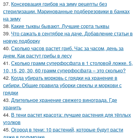
37.
Консервация грибов на зиму рецепты без
стерилизации. Маринованные подберезовики в банках
на зиму
38.
Какие тыквы бывают. Лучшие сорта тыквы
39.
Что сажать в сентябре на даче. Добавление статьи в
новую подборку
40.
Сколько часов растет гриб. Час за часом, день за
днем. Как растут грибы в лесу
41.
Сколько грамм суперфосфата в 1 столовой ложке. 5,
10, 15, 20, 30, 60 грамм суперфосфата – это сколько?
42.
Когда убирать морковь с грядки на хранение в
сибири. Общие правила уборки свеклы и моркови с
грядки
43.
Длительное хранение свежего винограда. Где
хранить
44.
В тени растет красота: лучшие растения для тёплых
уголков
45.
Огород в тени: 10 растений, которые будут расти
даже в полумраке