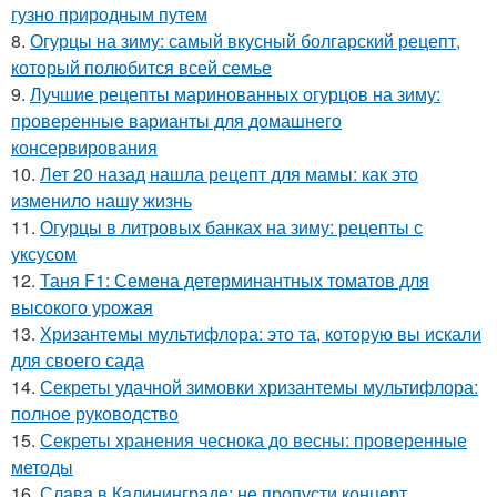
гузно природным путем
8.
Огурцы на зиму: самый вкусный болгарский рецепт,
который полюбится всей семье
9.
Лучшие рецепты маринованных огурцов на зиму:
проверенные варианты для домашнего
консервирования
10.
Лет 20 назад нашла рецепт для мамы: как это
изменило нашу жизнь
11.
Огурцы в литровых банках на зиму: рецепты с
уксусом
12.
Таня F1: Семена детерминантных томатов для
высокого урожая
13.
Хризантемы мультифлора: это та, которую вы искали
для своего сада
14.
Секреты удачной зимовки хризантемы мультифлора:
полное руководство
15.
Секреты хранения чеснока до весны: проверенные
методы
16.
Слава в Калининграде: не пропусти концерт