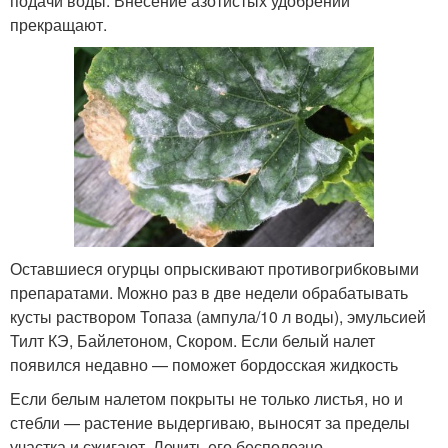
подачи воды. Внесение азотистых удобрений
прекращают.
Оставшиеся огурцы опрыскивают противогрибковыми
препаратами. Можно раз в две недели обрабатывать
кусты раствором Топаза (ампула/10 л воды), эмульсией
Тилт КЭ, Байлетоном, Скором. Если белый налет
появился недавно — поможет бордосская жидкость
Если белым налетом покрыты не только листья, но и
стебли — растение выдергиваю, выносят за пределы
участка и сжигают. Лечить его бесполезно.