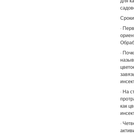
для к
садов
Сроки
· Пер
ориен
Обраб
· Поч
назыв
цвето
завяз
инсек
· На 
протр
как ц
инсек
· Чет
актив