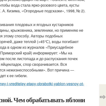
чтобы вода стала ярко-розового цвета, кусты
 А. Кизима, «Огородные подсказки», 1998, № 2).
ривания плодовых и ягодных кустарников
дины, крыжовника, земляники, но применяю не
ия этому способу. Авторы подобных
орячей, даже теплой (+45°С), воды погибают
 года в одном из журналов «Приусадебное
 (Приморский край) информирует: «Мы на
ком после листопада и до распускания почек
яйцекладок, спор сворачивается. Вся
ятся нежизнеспособными». Вот причина —
дет к ее гибели.
zney-i-vrediteley-etapy-obrabotki-yablon-vesnoy-ot-
⇨
сной. Чем обрабатывать яблони