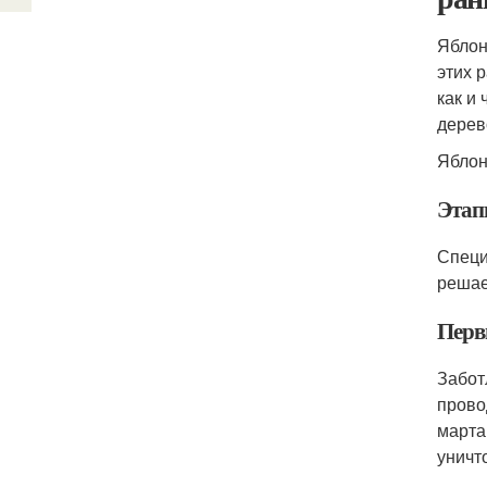
Яблон
этих 
как и
дерев
Яблон
Этап
Специ
решае
Перв
Забот
прово
марта
уничт