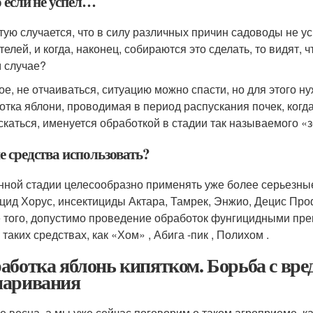
 если не успел…
тую случается, что в силу различных причин садоводы не у
елей, и когда, наконец, собираются это сделать, то видят, 
м случае?
ое, не отчаиваться, ситуацию можно спасти, но для этого н
отка яблони, проводимая в период распускания почек, когд
скаться, именуется обработкой в стадии так называемого «з
е средства использовать?
нной стадии целесообразно применять уже более серьезные
цид Хорус, инсектициды Актара, Тамрек, Энжио, Децис Про
 того, допустимо проведение обработок фунгицидными пре
 таких средствах, как «Хом» , Абига -пик , Полихом .
аботка яблонь кипятком. Борьба с вре
аривания
е весна, а мы уже сейчас поговорим о таком агроприеме, к