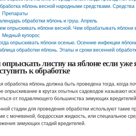
бработка яблонь весной народными средствами. Средства
Препараты
алендарь обработки яблонь и груш. Апрель
ем опрыскивать яблони весной. Чем обрабатывать яблони 
Медный купорос
огда опрыскивать яблони осенью. Осенние инфекции яблон
аблица обработки яблонь. Этапы и сроки весенней обработк
 опрыскать листву на яблоне если уже 
ступить к обработке
я обработка яблонь должна быть проведена тогда, когда п
е опрыскивание в кругах опытных садоводов называют ис
иться от подавляющего большинства зимующих вредителей 
нной стадии для проведения обработки используют такие п
ме с мочевиной, бордосская жидкость, или специальное ср
ожения зимующих стадий вредителей.