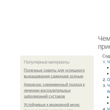
Чем
при
Сод
Ч
Популярные материалы
Полезные советы для успешного
выращивания саженцев осенью
О
Аркоксиа: современный подход к
Ч
лечению воспалительных
б
заболеваний суставов
Устойчивые к морковной мухе:
Ч