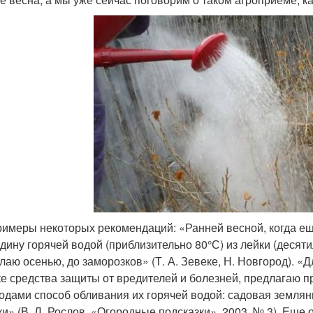
римеры некоторых рекомендаций: «Ранней весной, когда ещ
дину горячей водой (приблизительно 80°С) из лейки (десятил
лаю осенью, до заморозков» (Т. А. Зевеке, Н. Новгород). «Д
ке средства защиты от вредителей и болезней, предлагаю
одами способ обливания их горячей водой: садовая земля
ки» (В. Л. Рослов, «Огородные подсказки», 2003, № 3). Еще