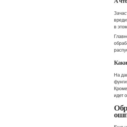
А что
Зачас
вредит
в это
Главн
обраб
распу
Каки
На да
фунги
Кроме
идет о
Обр
ошп
Еще н