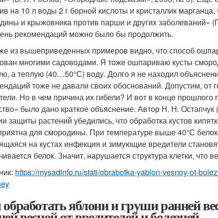
ив на 10 л воды 2 г борной кислоты и кристаллик марганца, 
дины и крыжовника против парши и других заболеваний» (Г.
ень рекомендаций можно было бы продолжить.
же из вышеприведенных примеров видно, что способ ошпа
ован многими садоводами. Я тоже ошпариваю кусты сморо
ую, а теплую (40…50°С) воду. Долго я не находил объяснен
ендаций тоже не давали своих обоснований. Допустим, от г
тели. Но в чем причина их гибели? И вот в конце прошлого
ство» было дано краткое объяснение. Автор Н. Н. Остапчук
ии защиты растений убедились, что обработка кустов кипят
приятна для смородины. При температуре выше 40°С белок 
ящаяся на кустах инфекция и зимующие вредители станов
ивается белок. Значит, нарушается структура клетки, что ве
ник:
https://mysadinfo.ru/stati/obrabotka-yablon-vesnoy-ot-bole
ney
 обработать яблони и груши ранней ве
ней весной от вредителей и болезней