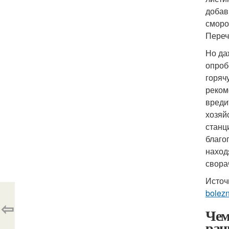
добав
сморо
Переч
Но да
опроб
горяч
реком
вреди
хозяй
станц
благо
наход
сворач
Источ
bolez
⇦
Чем
ран