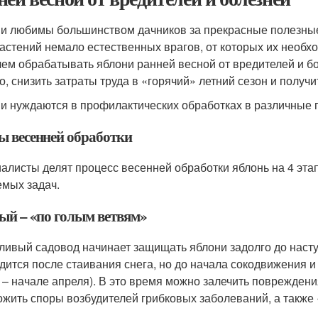
и любимы большинством дачников за прекрасные полезные 
растений немало естественных врагов, от которых их необх
 чем обрабатывать яблони ранней весной от вредителей и б
о, снизить затраты труда в «горячий» летний сезон и получ
и нуждаются в профилактических обработках в различные 
ы весенней обработки
алисты делят процесс весенней обработки яблонь на 4 эта
мых задач.
ый – «по голым ветвям»
ливый садовод начинает защищать яблони задолго до наст
дится после стаивания снега, но до начала сокодвижения и
 – начале апреля). В это время можно залечить поврежден
ожить споры возбудителей грибковых заболеваний, а такж