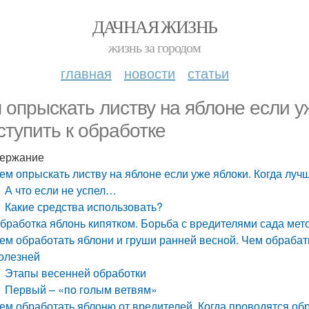
ДАЧНАЯ ЖИЗНЬ
жизнь за городом
главная
новости
статьи
 опрыскать листву на яблоне если у
ступить к обработке
ержание
ем опрыскать листву на яблоне если уже яблоки. Когда лучш
А что если не успел…
Какие средства использовать?
бработка яблонь кипятком. Борьба с вредителями сада ме
ем обработать яблони и груши ранней весной. Чем обрабат
олезней
Этапы весенней обработки
Первый – «по голым ветвям»
ем обработать яблоню от вредителей. Когда проводятся об