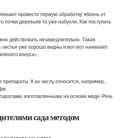
спевают провести первую обработку яблонь от
что почки деревьев то уже набухли. Как поступить
ужно действовать незамедлительно. Такая
а листья уже хорошо видны и вот-вот начинают
еленого конуса».
 препараты. К их числу относится, например,
фи.
паратами, изготовленными на основе меди. Речь
дителями сада методом
ак ошпаривание кустов.