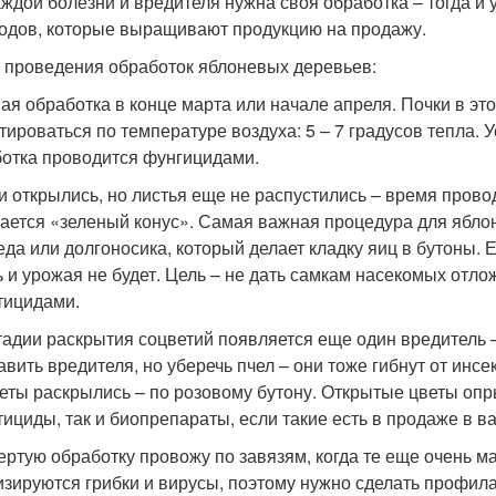
аждой болезни и вредителя нужна своя обработка – тогда и
одов, которые выращивают продукцию на продажу.
 проведения обработок яблоневых деревьев:
вая обработка в конце марта или начале апреля. Почки в эт
тироваться по температуре воздуха: 5 – 7 градусов тепла. 
отка проводится фунгицидами.
ки открылись, но листья еще не распустились – время прово
ается «зеленый конус». Самая важная процедура для яблон
еда или долгоносика, который делает кладку яиц в бутоны. 
ь и урожая не будет. Цель – не дать самкам насекомых отло
тицидами.
стадии раскрытия соцветий появляется еще один вредитель 
авить вредителя, но уберечь пчел – они тоже гибнут от инсе
веты раскрылись – по розовому бутону. Открытые цветы опр
тициды, так и биопрепараты, если такие есть в продаже в в
вертую обработку провожу по завязям, когда те еще очень м
изируются грибки и вирусы, поэтому нужно сделать профил