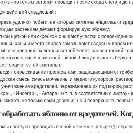
отку «по голым ветвям» проводят после схода снега и до 
ок действий следующий :
ерева удаляют побеги, на которых заметны яйцекладки вре
одым растениям делают формирующую обрезку;
ткой щеткой или скребком очищают участки с поврежденной
щины, раны и места спилов замазывают садовым варом или
мб и основания скелетных ветвей белят, нанося тонкий сло
еной известью и шамотной глиной. Глину и известь берут в
систенцию густой сметаны);
водят опрыскивание препаратами, защищающими от грибко
доская смесь, смесь мочевины и медного купороса, раствор
 уничтожения вредителей, перезимовавших под корой, ра
кра», «Инсегар», «Актара» и т. п. в соответствии с инстру
ыскивать не только сами деревья, но и поверхность почвы 
 обработать яблоню от вредителей. Ког
омы советуют проводить весной не менее четырех(!) обрабо