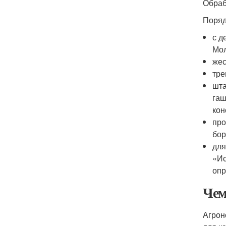
Обраб
Поряд
с д
Мол
жес
тре
шта
гаш
кон
про
бор
для
«Ис
опр
Чем
Агрон