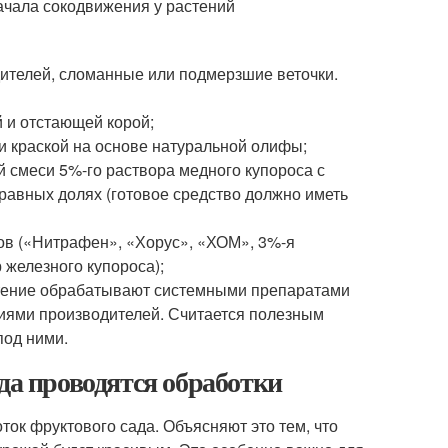
начала сокодвижения у растений
дителей, сломанные или подмерзшие веточки.
 и отстающей корой;
 краской на основе натуральной олифы;
й смеси 5%-го раствора медного купороса с
 равных долях (готовое средство должно иметь
в («Нитрафен», «Хорус», «ХОМ», 3%-я
 железного купороса);
стение обрабатывают системными препаратами
кциями производителей. Считается полезным
под ними.
да проводятся обработки
ток фруктового сада. Объясняют это тем, что