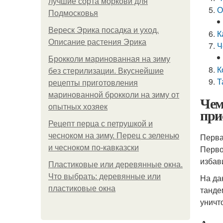
лучшие сорта моркови для
О
Подмосковья
Вереск Эрика посадка и уход.
К
Описание растения Эрика
Ч
Брокколи маринованная на зиму
К
без стерилизации. Вкуснейшие
Т
рецепты приготовления
маринованной брокколи на зиму от
Чем
опытных хозяек
при
Рецепт перца с петрушкой и
чесноком на зиму. Перец с зеленью
Перва
и чесноком по-кавказски
Перво
избав
Пластиковые или деревянные окна.
Что выбрать: деревянные или
На да
пластиковые окна
танде
уничт