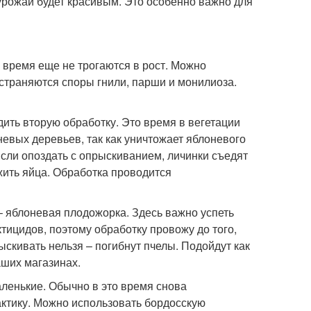
 урожай будет красивым. Это особенно важно для
о время еще не трогаются в рост. Можно
Устраняются споры гнили, парши и монилиоза.
дить вторую обработку. Это время в вегетации
евых деревьев, так как уничтожает яблоневого
Если опоздать с опрыскиванием, личинки съедят
жить яйца. Обработка проводится
– яблоневая плодожорка. Здесь важно успеть
ктицидов, поэтому обработку провожу до того,
ыскивать нельзя – погибнут пчелы. Подойдут как
аших магазинах.
аленькие. Обычно в это время снова
актику. Можно использовать бордосскую