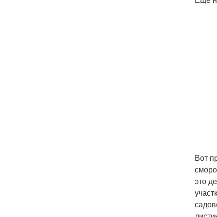
Вот п
сморо
это де
участ
садов
листи