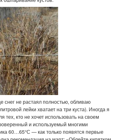
е снег не растаял полностью, обливаю
итровой лейки хватает на три куста). Иногда я
ля тех, кто не хочет использовать на своем
 проверенный и используемый многими
ника 60…65°С — как только появятся первые
 одна рекомендация на март: «Облейте кипятком,