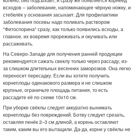
колено, оно подсыхает, и сразу же появляется корнеед
всходов – заболевание, напоминающее чёрную ножку, и
стебелёк у основания засыхает. Для профилактики
заболевания посевы надо поливать раствором
"Фитоспорина" сразу, как только появились всходы, а
главное, их вовремя прореживать и окучивать или
рассаживать.
На Северо-Западе для получения ранней продукции
рекомендуется сажать свеклу только через рассаду, из-
за слишком длительных весенних заморозков. Она легко
переносит пересадку. Если вы хотите получить
корнеплоды одинакового размера и не слишком
крупные, ограничьте площадь питания, то есть
рассадите её по схеме 10х10 см.
При уборке свёклы следует аккуратно вынимать
корнеплоды без повреждений. Ботву следует срезать,
оставляя пенёк 2–3 см длиной, а корень оставляют
таким, каким вы его вытащили. Да-да, корни у свёклы не