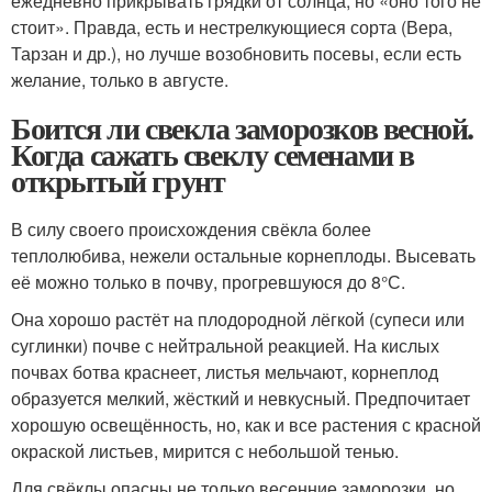
ежедневно прикрывать грядки от солнца, но «оно того не
стоит». Правда, есть и нестрелкующиеся сорта (Вера,
Тарзан и др.), но лучше возобновить посевы, если есть
желание, только в августе.
Боится ли свекла заморозков весной.
Когда сажать свеклу семенами в
открытый грунт
В силу своего происхождения свёкла более
теплолюбива, нежели остальные корнеплоды. Высевать
её можно только в почву, прогревшуюся до 8°С.
Она хорошо растёт на плодородной лёгкой (супеси или
суглинки) почве с нейтральной реакцией. На кислых
почвах ботва краснеет, листья мельчают, корнеплод
образуется мелкий, жёсткий и невкусный. Предпочитает
хорошую освещённость, но, как и все растения с красной
окраской листьев, мирится с небольшой тенью.
Для свёклы опасны не только весенние заморозки, но