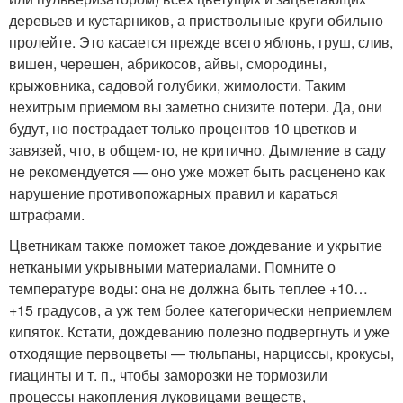
деревьев и кустарников, а приствольные круги обильно
пролейте. Это касается прежде всего яблонь, груш, слив,
вишен, черешен, абрикосов, айвы, смородины,
крыжовника, садовой голубики, жимолости. Таким
нехитрым приемом вы заметно снизите потери. Да, они
будут, но пострадает только процентов 10 цветков и
завязей, что, в общем-то, не критично. Дымление в саду
не рекомендуется — оно уже может быть расценено как
нарушение противопожарных правил и караться
штрафами.
Цветникам также поможет такое дождевание и укрытие
неткаными укрывными материалами. Помните о
температуре воды: она не должна быть теплее +10…
+15 градусов, а уж тем более категорически неприемлем
кипяток. Кстати, дождеванию полезно подвергнуть и уже
отходящие первоцветы — тюльпаны, нарциссы, крокусы,
гиацинты и т. п., чтобы заморозки не тормозили
процессы накопления луковицами веществ,