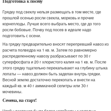
Подготовка к посеву
Грядку под свеклу нельзя размещать в том месте, где
прошлой осенью росли свекла, морковь и прочие
корнеплоды. Лучше всего выбрать место, где до того
росли бобовые. Почву под посев в идеале надо
подготовить с осени.
На грядку предварительно вносят перепревший навоз из
расчета полведра на 1 кв. м. Затем по равномерно
распределенному навозу разбрасывают по 30 г
суперфосфата и 20 г хлористого калия на 1 кв. м. После
этого грядку тщательно перекапывают на глубину штыка
лопаты — навоз должен быть заделан внутрь грядки.
Весной землю достаточно перекопать и внести на
каждый кв. м 40 г аммиачной селитры или З0 г
мочевины.
Семена, на старт!
Чтобы растения были более устойчивы к холоду и