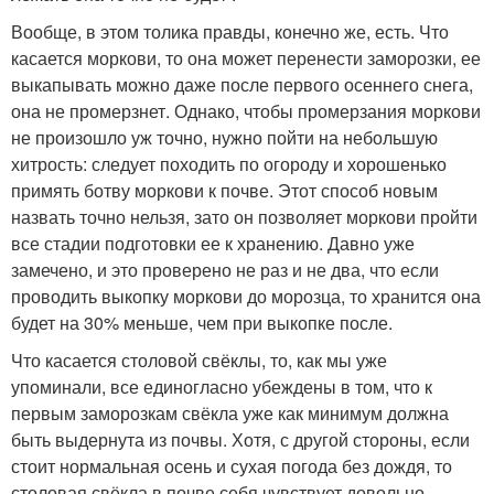
Вообще, в этом толика правды, конечно же, есть. Что
касается моркови, то она может перенести заморозки, ее
выкапывать можно даже после первого осеннего снега,
она не промерзнет. Однако, чтобы промерзания моркови
не произошло уж точно, нужно пойти на небольшую
хитрость: следует походить по огороду и хорошенько
примять ботву моркови к почве. Этот способ новым
назвать точно нельзя, зато он позволяет моркови пройти
все стадии подготовки ее к хранению. Давно уже
замечено, и это проверено не раз и не два, что если
проводить выкопку моркови до морозца, то хранится она
будет на 30% меньше, чем при выкопке после.
Что касается столовой свёклы, то, как мы уже
упоминали, все единогласно убеждены в том, что к
первым заморозкам свёкла уже как минимум должна
быть выдернута из почвы. Хотя, с другой стороны, если
стоит нормальная осень и сухая погода без дождя, то
столовая свёкла в почве себя чувствует довольно