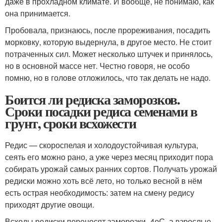
даже в прохладном климате. И вообще, не понимаю, как
она принимается.
Пробовала, признаюсь, после прореживания, посадить
морковку, которую выдернула, в другое место. Не стоит
потраченных сил. Может несколько штучек и принялось,
но в основной массе нет. Честно говоря, не особо
помню, но в голове отложилось, что так делать не надо.
Боится ли редиска заморозков.
Сроки посадки редиса семенами в
грунт, сроки всхожести
Редис — скороспелая и холодоустойчивая культура,
сеять его можно рано, а уже через месяц приходит пора
собирать урожай самых ранних сортов. Получать урожай
редиски можно хоть всё лето, но только весной в нём
есть острая необходимость: затем на смену редису
приходят другие овощи.
Всходы редиски переносят заморозки -4
о
С, а взрослые