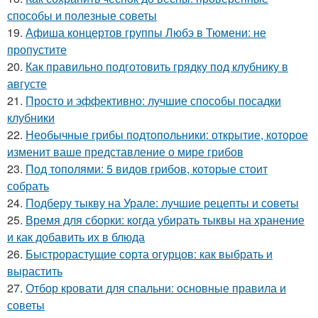
способы и полезные советы
19.
Афиша концертов группы Любэ в Тюмени: не
пропустите
20.
Как правильно подготовить грядку под клубнику в
августе
21.
Просто и эффективно: лучшие способы посадки
клубники
22.
Необычные грибы подтопольники: открытие, которое
изменит ваше представление о мире грибов
23.
Под тополями: 5 видов грибов, которые стоит
собрать
24.
Подберу тыкву на Урале: лучшие рецепты и советы
25.
Время для сборки: когда убирать тыквы на хранение
и как добавить их в блюда
26.
Быстрорастущие сорта огурцов: как выбрать и
вырастить
27.
Отбор кровати для спальни: основные правила и
советы