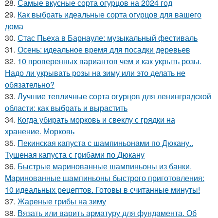
28.
Самые вкусные сорта огурцов на 2024 год
29.
Как выбрать идеальные сорта огурцов для вашего
дома
30.
Стас Пьеха в Барнауле: музыкальный фестиваль
31.
Осень: идеальное время для посадки деревьев
32.
10 проверенных вариантов чем и как укрыть розы.
Надо ли укрывать розы на зиму или это делать не
обязательно?
33.
Лучшие тепличные сорта огурцов для ленинградской
области: как выбрать и вырастить
34.
Когда убирать морковь и свеклу с грядки на
хранение. Морковь
35.
Пекинская капуста с шампиньонами по Дюкану..
Тушеная капуста с грибами по Дюкану
36.
Быстрые маринованные шампиньоны из банки.
Маринованные шампиньоны быстрого приготовления:
10 идеальных рецептов. Готовы в считанные минуты!
37.
Жареные грибы на зиму
38.
Вязать или варить арматуру для фундамента. Об