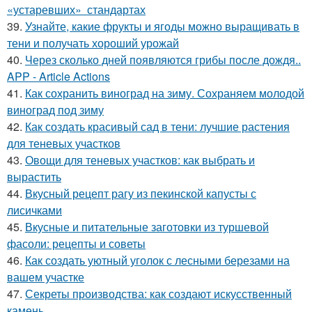
«устаревших» стандартах
39.
Узнайте, какие фрукты и ягоды можно выращивать в
тени и получать хороший урожай
40.
Через сколько дней появляются грибы после дождя..
APP - Article Actions
41.
Как сохранить виноград на зиму. Сохраняем молодой
виноград под зиму
42.
Как создать красивый сад в тени: лучшие растения
для теневых участков
43.
Овощи для теневых участков: как выбрать и
вырастить
44.
Вкусный рецепт рагу из пекинской капусты с
лисичками
45.
Вкусные и питательные заготовки из туршевой
фасоли: рецепты и советы
46.
Как создать уютный уголок с лесными березами на
вашем участке
47.
Секреты производства: как создают искусственный
камень