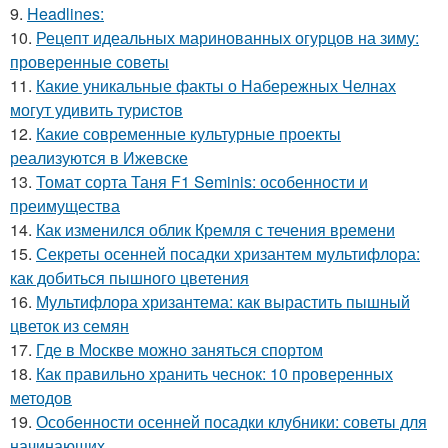
9.
Headlines:
10.
Рецепт идеальных маринованных огурцов на зиму:
проверенные советы
11.
Какие уникальные факты о Набережных Челнах
могут удивить туристов
12.
Какие современные культурные проекты
реализуются в Ижевске
13.
Томат сорта Таня F1 Seminis: особенности и
преимущества
14.
Как изменился облик Кремля с течения времени
15.
Секреты осенней посадки хризантем мультифлора:
как добиться пышного цветения
16.
Мультифлора хризантема: как вырастить пышный
цветок из семян
17.
Где в Москве можно заняться спортом
18.
Как правильно хранить чеснок: 10 проверенных
методов
19.
Особенности осенней посадки клубники: советы для
начинающих