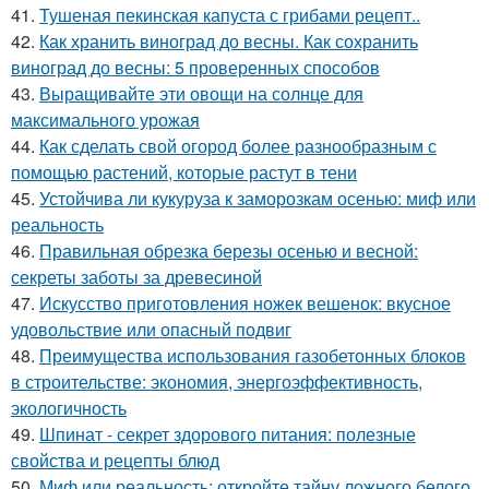
41.
Тушеная пекинская капуста с грибами рецепт..
42.
Как хранить виноград до весны. Как сохранить
виноград до весны: 5 проверенных способов
43.
Выращивайте эти овощи на солнце для
максимального урожая
44.
Как сделать свой огород более разнообразным с
помощью растений, которые растут в тени
45.
Устойчива ли кукуруза к заморозкам осенью: миф или
реальность
46.
Правильная обрезка березы осенью и весной:
секреты заботы за древесиной
47.
Искусство приготовления ножек вешенок: вкусное
удовольствие или опасный подвиг
48.
Преимущества использования газобетонных блоков
в строительстве: экономия, энергоэффективность,
экологичность
49.
Шпинат - секрет здорового питания: полезные
свойства и рецепты блюд
50.
Миф или реальность: откройте тайну ложного белого