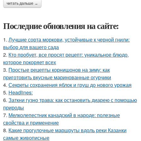
читать дальше →
Последние обновления на сайте:
1.
Лучшие сорта моркови, устойчивые к черной гнили:
выбор для вашего сада
2.
Кто пробует, все просят рецепт: уникальное блюдо,
которое покоряет всех
3.
Простые рецепты корнишонов на зиму: как
приготовить вкусные маринованные огурчики
4.
Секреты сохранения яблок и груш до нового урожая
5.
Headlines:
6.
Заткни гузно трава: как остановить диарею с помощью
природы
7.
Мелколепестник канадский в народе: полезные
свойства и применение
8.
Какие прогулочные маршруты вдоль реки Казанки
самые живописные