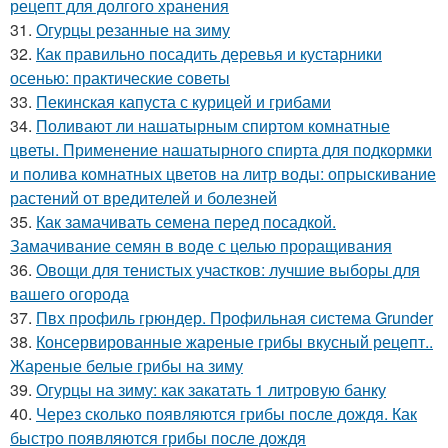
рецепт для долгого хранения
31.
Огурцы резанные на зиму
32.
Как правильно посадить деревья и кустарники
осенью: практические советы
33.
Пекинская капуста с курицей и грибами
34.
Поливают ли нашатырным спиртом комнатные
цветы. Применение нашатырного спирта для подкормки
и полива комнатных цветов на литр воды: опрыскивание
растений от вредителей и болезней
35.
Как замачивать семена перед посадкой.
Замачивание семян в воде с целью проращивания
36.
Овощи для тенистых участков: лучшие выборы для
вашего огорода
37.
Пвх профиль грюндер. Профильная система Grunder
38.
Консервированные жареные грибы вкусный рецепт..
Жареные белые грибы на зиму
39.
Огурцы на зиму: как закатать 1 литровую банку
40.
Через сколько появляются грибы после дождя. Как
быстро появляются грибы после дождя