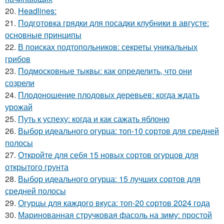
20.
Headlines:
21.
Подготовка грядки для посадки клубники в августе:
основные принципы
22.
В поисках подтопольников: секреты уникальных
грибов
23.
Подмосковные тыквы: как определить, что они
созрели
24.
Плодоношение плодовых деревьев: когда ждать
урожай
25.
Путь к успеху: когда и как сажать яблоню
26.
Выбор идеального огурца: топ-10 сортов для средней
полосы
27.
Откройте для себя 15 новых сортов огурцов для
открытого грунта
28.
Выбор идеального огурца: 15 лучших сортов для
средней полосы
29.
Огурцы для каждого вкуса: топ-20 сортов 2024 года
30.
Маринованная стручковая фасоль на зиму: простой