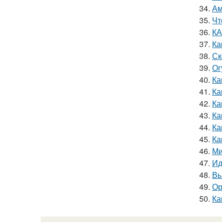
34.
Ам
35.
Чт
36.
КА
37.
Ка
38.
Ск
39.
Ог
40.
Ка
41.
Ка
42.
Ка
43.
Ка
44.
Ка
45.
Ка
46.
Ми
47.
Ид
48.
Вы
49.
Ор
50.
Ка