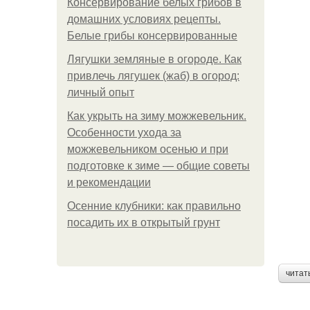
Консервирование белых грибов в
домашних условиях рецепты.
Белые грибы консервированные
Лягушки земляные в огороде. Как
привлечь лягушек (жаб) в огород:
личный опыт
Как укрыть на зиму можжевельник.
Особенности ухода за
можжевельником осенью и при
подготовке к зиме — общие советы
и рекомендации
Осенние клубники: как правильно
посадить их в открытый грунт
читат