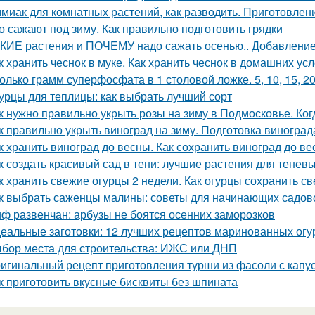
миак для комнатных растений, как разводить. Приготовлени
о сажают под зиму. Как правильно подготовить грядки
КИЕ растения и ПОЧЕМУ надо сажать осенью.. Добавление 
к хранить чеснок в муке. Как хранить чеснок в домашних ус
олько грамм суперфосфата в 1 столовой ложке. 5, 10, 15, 2
урцы для теплицы: как выбрать лучший сорт
к нужно правильно укрыть розы на зиму в Подмосковье. Ког
к правильно укрыть виноград на зиму. Подготовка виноград
к хранить виноград до весны. Как сохранить виноград до в
к создать красивый сад в тени: лучшие растения для теневы
к хранить свежие огурцы 2 недели. Как огурцы сохранить с
к выбрать саженцы малины: советы для начинающих садов
ф развенчан: арбузы не боятся осенних заморозков
еальные заготовки: 12 лучших рецептов маринованных огу
бор места для строительства: ИЖС или ДНП
игинальный рецепт приготовления турши из фасоли с капу
к приготовить вкусные бисквиты без шпината