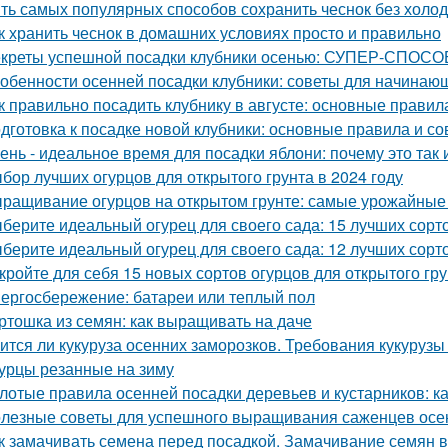
ть самых популярных способов сохранить чеснок без холо
к хранить чеснок в домашних условиях просто и правильно
креты успешной посадки клубники осенью: СУПЕР-СПОСОБ
обенности осенней посадки клубники: советы для начинаю
к правильно посадить клубнику в августе: основные правил
дготовка к посадке новой клубники: основные правила и со
ень - идеальное время для посадки яблони: почему это так и
бор лучших огурцов для открытого грунта в 2024 году
ращивание огурцов на открытом грунте: самые урожайные
берите идеальный огурец для своего сада: 15 лучших сорто
берите идеальный огурец для своего сада: 12 лучших сорто
кройте для себя 15 новых сортов огурцов для открытого гр
ергосбережение: батареи или теплый пол
ртошка из семян: как выращивать на даче
ится ли кукуруза осенних заморозков. Требования кукурузы
урцы резанные на зиму
лотые правила осенней посадки деревьев и кустарников: ка
лезные советы для успешного выращивания саженцев осе
к замачивать семена перед посадкой. Замачивание семян 