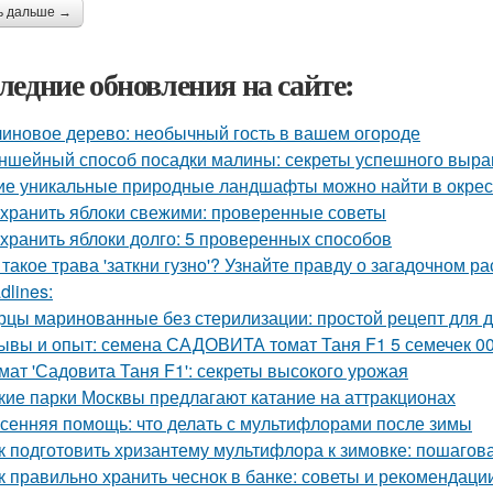
ь дальше →
ледние обновления на сайте:
иновое дерево: необычный гость в вашем огороде
ншейный способ посадки малины: секреты успешного выр
ие уникальные природные ландшафты можно найти в окрес
 хранить яблоки свежими: проверенные советы
 хранить яблоки долго: 5 проверенных способов
 такое трава 'заткни гузно'? Узнайте правду о загадочном р
dlines:
рцы маринованные без стерилизации: простой рецепт для 
ывы и опыт: семена САДОВИТА томат Таня F1 5 семечек 0
мат 'Садовита Таня F1': секреты высокого урожая
кие парки Москвы предлагают катание на аттракционах
сенняя помощь: что делать с мультифлорами после зимы
к подготовить хризантему мультифлора к зимовке: пошагов
к правильно хранить чеснок в банке: советы и рекомендаци