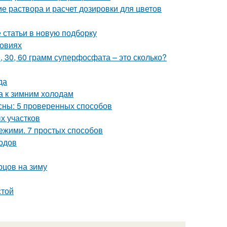
е раствора и расчет дозировки для цветов
статьи в новую подборку
ловиях
0, 30, 60 грамм суперфосфата – это сколько?
да
а к зимним холодам
есны: 5 проверенных способов
х участков
вежими. 7 простых способов
одов
рцов на зиму
стой