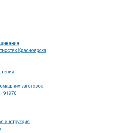
ащивания
тностях Красноярска
астении
домашних заготовок
0191978
ая инструкция
и