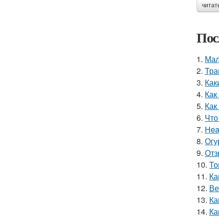
читат
Пос
1.
Мал
2.
Тра
3.
Как
4.
Как
5.
Как
6.
Что
7.
Hea
8.
Огу
9.
Отз
10.
То
11.
Ка
12.
Ве
13.
Ка
14.
Ка