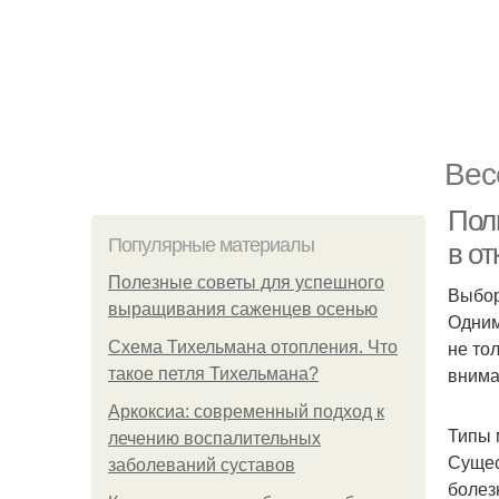
Вес
Пол
Популярные материалы
в от
Полезные советы для успешного
Выбор
выращивания саженцев осенью
Одним
не то
Схема Тихельмана отопления. Что
внима
такое петля Тихельмана?
Аркоксиа: современный подход к
Типы
лечению воспалительных
Сущес
заболеваний суставов
болез