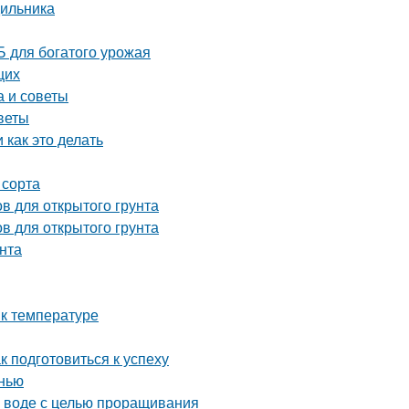
дильника
 для богатого урожая
щих
а и советы
веты
 как это делать
 сорта
в для открытого грунта
в для открытого грунта
унта
 к температуре
к подготовиться к успеху
нью
в воде с целью проращивания