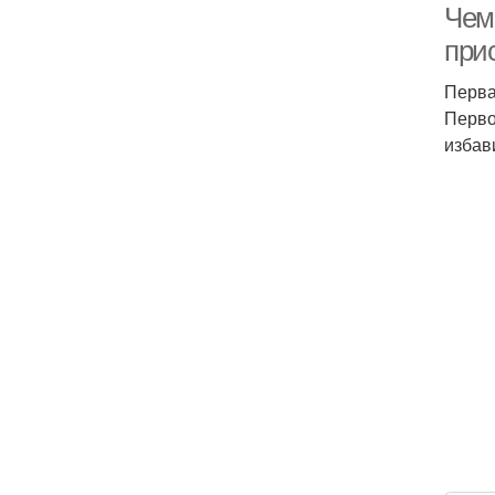
Чем 
прис
Перва
Перво
избав