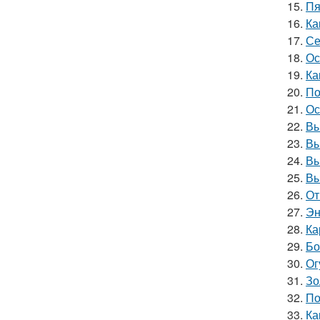
15.
Пя
16.
Ка
17.
Се
18.
Ос
19.
Ка
20.
По
21.
Ос
22.
Вы
23.
Вы
24.
Вы
25.
Вы
26.
От
27.
Эн
28.
Ка
29.
Бо
30.
Ог
31.
Зо
32.
По
33.
Ка