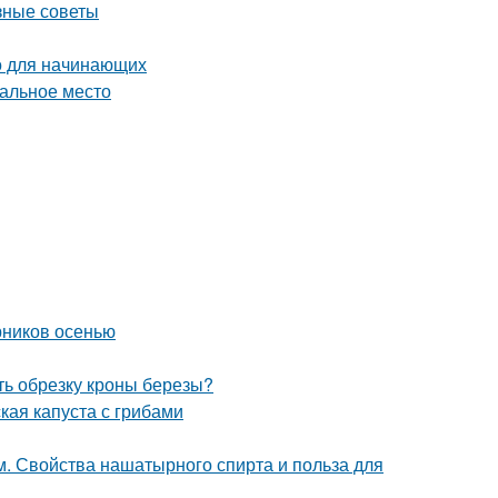
зные советы
во для начинающих
еальное место
рников осенью
ть обрезку кроны березы?
кая капуста с грибами
. Свойства нашатырного спирта и польза для