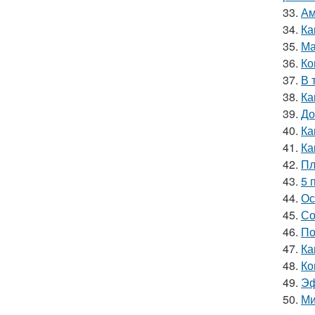
33.
Ам
34.
Ка
35.
Ма
36.
Ко
37.
В 
38.
Ка
39.
До
40.
Ка
41.
Ка
42.
Пл
43.
5 
44.
Ос
45.
Со
46.
По
47.
Ка
48.
Ко
49.
Эф
50.
Ми