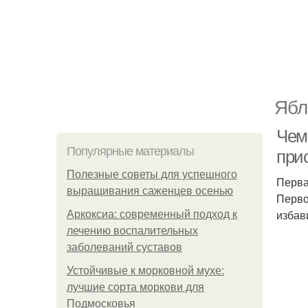
Ябл
Чем 
Популярные материалы
прис
Полезные советы для успешного
Перва
выращивания саженцев осенью
Перво
избав
Аркоксиа: современный подход к
лечению воспалительных
заболеваний суставов
Устойчивые к морковной мухе:
лучшие сорта моркови для
Подмосковья