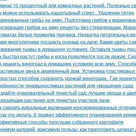
миак 10 процентный для комнатных растений. Полезные с
к можно использовать нашатырный спирт.. Удаление пятен
ринованные грибы на зиму. Подготовка грибов к маринова
нсервация грибов на зиму рецепты без стерилизации. Мари
томатах белые прожилки причина. Нехватка питательных в
кие многолетники посадить осенью на даче. Какие цветы са
зревание тыквы в домашних условиях. Оставьте тыквы посл
к быстро растут грибы и когда появляются после дождя. Ск
к хранить виноград в домашних условиях всю зиму. Способ
астиковые окна в деревянный дом. Установка пластиковых 
простых способов сохранить урожай винограда.. Где хранит
обенности теневыносливых растений для украшения сада
здайте очаровательный тенистый сад: лучшие овощи и цве
дходящие растения для тенистых участков дачи
к сделать идеальные маленькие консервированные огурчик
гда что делать: 6 правил эффективного планирования врем
фективные способы просушки собранного картофеля
нимум калорий, максимум пользы: как приготовить шпинат 