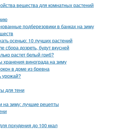
войства вещества для комнатных растений
нию
нованные подберезовики в банках на зиму
еществ
жать осенью: 10 лучших растений
е сбора дозреть, будут вкусней
олько растет белый гриб?
ы хранения винограда на зиму
окон в доме из бревна
ь урожай?
ты для тени
и на зиму: лучшие рецепты
ени
для похудения до 100 ккал