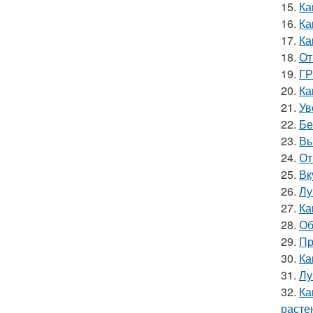
15.
Ка
16.
Ка
17.
Ка
18.
От
19.
ГР
20.
Ка
21.
Ув
22.
Бе
23.
Вы
24.
От
25.
Вк
26.
Лу
27.
Ка
28.
Об
29.
Пр
30.
Ка
31.
Лу
32.
Ка
расте