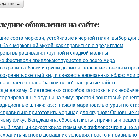
ь дальше →
ледние обновления на сайте:
шие сорта моркови, устойчивые к черной гнили: выбор для
ьба с морковной мухой: как справиться с вредителем
реты выращивания крупной и сладкой малины
ие фестивали привлекают туристов со всего мира
 сохранить яблоки и груши до зимы: полезные советы и пр
 сохранить светлый вид и свежесть нарезанных яблок: мои 
 называется трава 'заткни гузно': раскрытие тайны
рцы на зиму: 5 интересных способов заготовить их необычн
сервированные огурцы на зиму: простой пошаговый рецеп
адиционные шпики: как я начала мариновать огурцы по ста
к правильно приготовить маринад для огурцов: Основные с
чему фикус Бенджамина сбросил листья: причины и решен
мый главный секрет хризантемы мультифлора: что вы не зн
к хранить чеснок в домашних условиях просто и правильно