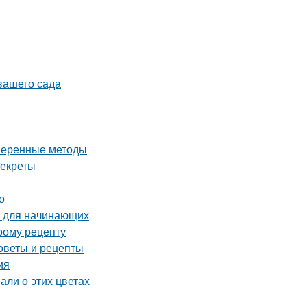
 вашего сада
оверенные методы
секреты
о
т для начинающих
рому рецепту
оветы и рецепты
ия
али о этих цветах