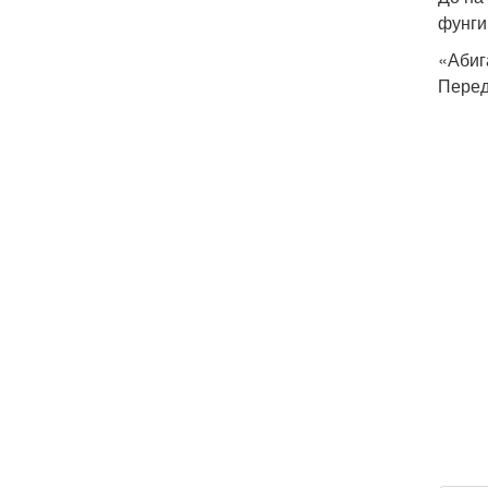
фунги
«Абиг
Перед