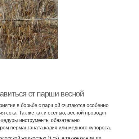
бавиться от парши весной
иятия в борьбе с паршой считаются особенно
я сока. Так же как и осенью, весной проводят
роцедуры инструменты обязательно
ом перманганата калия или медного купороса.
досской жидкостью (1 %), а также одним из