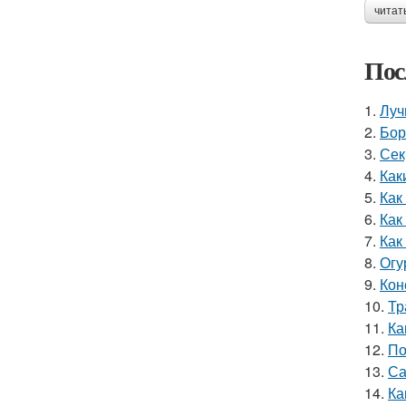
читат
Пос
1.
Луч
2.
Бор
3.
Сек
4.
Как
5.
Как
6.
Как
7.
Как
8.
Огу
9.
Кон
10.
Тр
11.
Ка
12.
По
13.
Са
14.
Ка