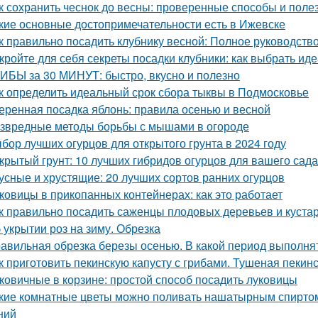
к сохранить чеснок до весны: проверенные способы и поле
кие основные достопримечательности есть в Ижевске
к правильно посадить клубнику весной: Полное руководст
кройте для себя секреты посадки клубники: как выбрать ид
ИБЫ за 30 МИНУТ: быстро, вкусно и полезно
к определить идеальный срок сбора тыквы в Подмосковье
еренная посадка яблонь: правила осенью и весной
звредные методы борьбы с мышами в огороде
бор лучших огурцов для открытого грунта в 2024 году
крытый грунт: 10 лучших гибридов огурцов для вашего сада
усные и хрустящие: 20 лучших сортов ранних огурцов
ковицы в прикопанных контейнерах: как это работает
к правильно посадить саженцы плодовых деревьев и куста
 укрытии роз на зиму. Обрезка
авильная обрезка березы осенью. В какой период выполня
к приготовить пекинскую капусту с грибами. Тушеная пекинс
ковичные в корзине: простой способ посадить луковицы
кие комнатные цветы можно поливать нашатырным спиртом
ний