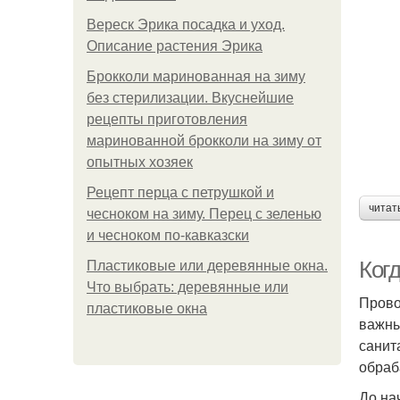
Вереск Эрика посадка и уход.
Описание растения Эрика
Брокколи маринованная на зиму
без стерилизации. Вкуснейшие
рецепты приготовления
маринованной брокколи на зиму от
опытных хозяек
Рецепт перца с петрушкой и
читат
чесноком на зиму. Перец с зеленью
и чесноком по-кавказски
Ког
Пластиковые или деревянные окна.
Что выбрать: деревянные или
Прово
пластиковые окна
важны
санит
обраб
До на