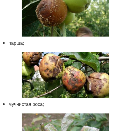
парша;
мучнистая роса;