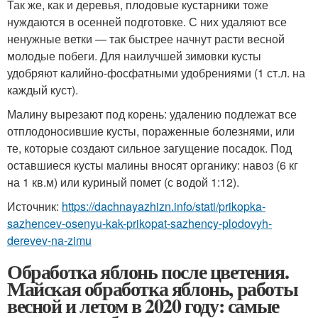
Так же, как и деревья, плодовые кустарники тоже
нуждаются в осенней подготовке. С них удаляют все
ненужные ветки — так быстрее начнут расти весной
молодые побеги. Для наилучшей зимовки кусты
удобряют калийно-фосфатными удобрениями (1 ст.л. на
каждый куст).
Малину вырезают под корень: удалению подлежат все
отплодоносившие кусты, пораженные болезнями, или
те, которые создают сильное загущение посадок. Под
оставшиеся кусты малины вносят органику: навоз (6 кг
на 1 кв.м) или куриный помет (с водой 1:12).
Источник:
https://dachnayazhizn.info/stati/prikopka-
sazhencev-osenyu-kak-prikopat-sazhency-plodovyh-
derevev-na-zimu
Обработка яблонь после цветения.
Майская обработка яблонь, работы
весной и летом в 2020 году: самые