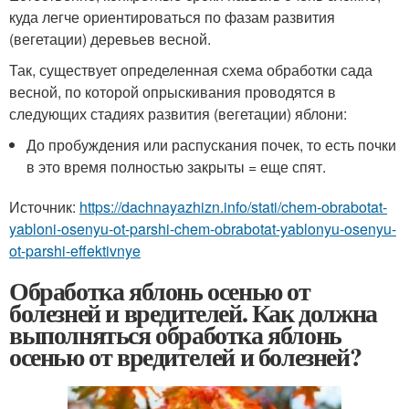
куда легче ориентироваться по фазам развития
(вегетации) деревьев весной.
Так, существует определенная схема обработки сада
весной, по которой опрыскивания проводятся в
следующих стадиях развития (вегетации) яблони:
До пробуждения или распускания почек, то есть почки
в это время полностью закрыты = еще спят.
Источник:
https://dachnayazhizn.info/stati/chem-obrabotat-
yabloni-osenyu-ot-parshi-chem-obrabotat-yablonyu-osenyu-
ot-parshi-effektivnye
Обработка яблонь осенью от
болезней и вредителей. Как должна
выполняться обработка яблонь
осенью от вредителей и болезней?