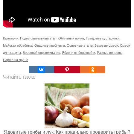
Категории:
Подготовительный этап
,
Обильный полив
,
Плодовые кустарники
,
Майская обработка
,
Опасные проблемы
,
Основные этапы
,
Баковые смеси
,
Смеси
для защиты
,
Весенний опрыскивание
,
Яблони от болезней и
,
Разные вопросы
,
Парша на груше
Читайте также
Ядовитые грибы и лук. Как правильно проверить грибы?