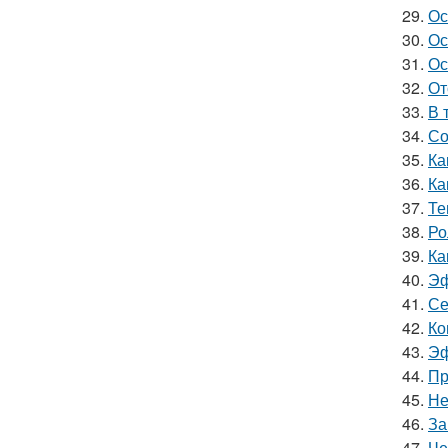
29.
Ос
30.
Ос
31.
Ос
32.
От
33.
В 
34.
Со
35.
Ка
36.
Ка
37.
Те
38.
Ро
39.
Ка
40.
Эф
41.
Се
42.
Ко
43.
Эф
44.
Пр
45.
Не
46.
За
47.
Че