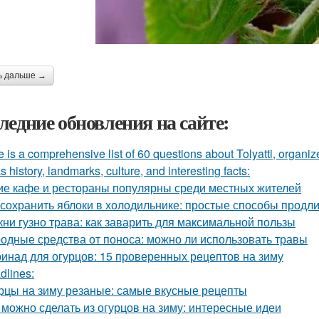
ь дальше →
ледние обновления на сайте:
 is a comprehensive list of 60 questions about Tolyatti, organi
s history, landmarks, culture, and interesting facts:
ие кафе и рестораны популярны среди местных жителей
 сохранить яблоки в холодильнике: простые способы продл
кни гузно трава: как заварить для максимальной пользы
одные средства от поноса: можно ли использовать травы
инад для огурцов: 15 проверенных рецептов на зиму
dlines:
рцы на зиму резаные: самые вкусные рецепты
 можно сделать из огурцов на зиму: интересные идеи