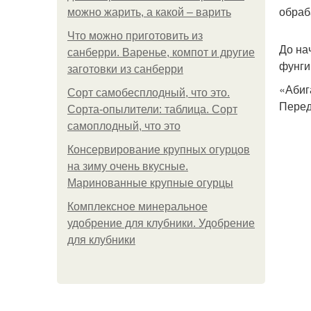
обраб
можно жарить, а какой – варить
Что можно приготовить из
До на
санберри. Варенье, компот и другие
фунги
заготовки из санберри
«Абиг
Сорт самобесплодный, что это.
Перед
Сорта-опылители: таблица. Сорт
самоплодный, что это
Консервирование крупных огурцов
на зиму очень вкусные.
Маринованные крупные огурцы
Комплексное минеральное
удобрение для клубники. Удобрение
для клубники