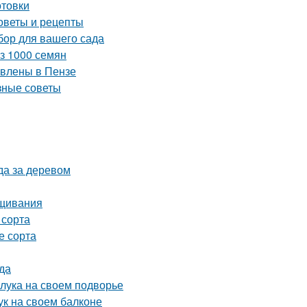
отовки
оветы и рецепты
бор для вашего сада
из 1000 семян
авлены в Пензе
зные советы
да за деревом
ащивания
 сорта
е сорта
да
 лука на своем подворье
ук на своем балконе