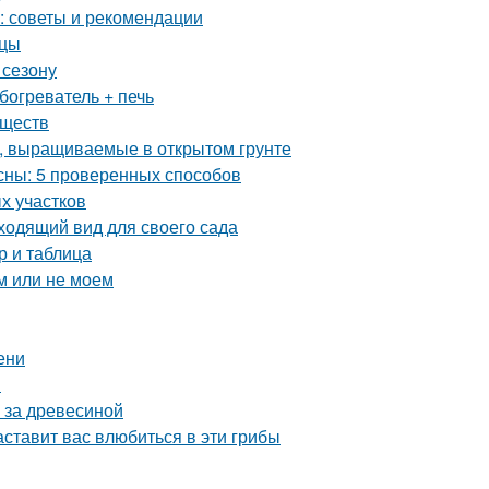
в: советы и рекомендации
нцы
 сезону
богреватель + печь
еществ
, выращиваемые в открытом грунте
есны: 5 проверенных способов
х участков
ходящий вид для своего сада
р и таблица
м или не моем
ени
в
 за древесиной
ставит вас влюбиться в эти грибы