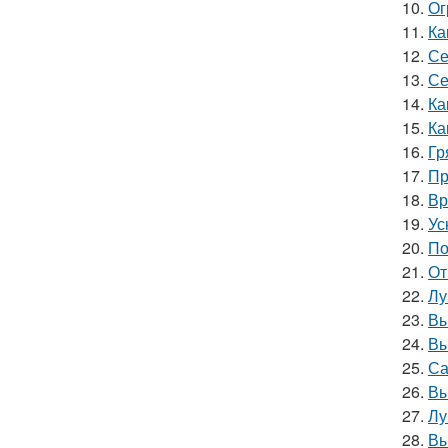
10.
Ог
11.
Ка
12.
Се
13.
Се
14.
Ка
15.
Ка
16.
Гр
17.
Пр
18.
Вр
19.
Ус
20.
По
21.
От
22.
Лу
23.
Вы
24.
Вы
25.
Са
26.
Вы
27.
Лу
28.
Вы