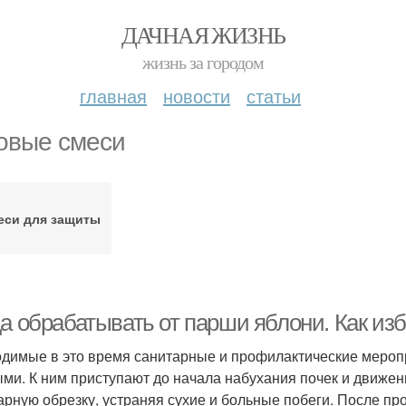
ДАЧНАЯ ЖИЗНЬ
жизнь за городом
главная
новости
статьи
овые смеси
еси для защиты
да обрабатывать от парши яблони. Как из
димые в это время санитарные и профилактические меропр
ми. К ним приступают до начала набухания почек и движени
арную обрезку, устраняя сухие и больные побеги. После п