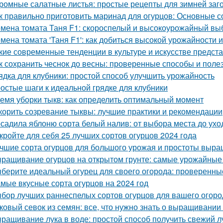
ромные салатные листья: простые рецепты для зимней заг
к правильно приготовить маринад для огурцов: Основные с
мена томата Таня F1: скороспелый и высокоурожайный вы
мена томата 'Таня F1': как добиться высокой урожайности 
кие современные тенденции в культуре и искусстве предст
к сохранить чеснок до весны: проверенные способы и поле
ядка для клубники: простой способ улучшить урожайность
остые шаги к идеальной грядке для клубники
емя уборки тыкв: как определить оптимальный момент
корить созревание тыквы: лучшие практики и рекомендации
садила яблоню сорта белый налив: от выбора места до ухо
кройте для себя 25 лучших сортов огурцов 2024 года
чшие сорта огурцов для большого урожая и простоты выр
ращивание огурцов на открытом грунте: самые урожайные
берите идеальный огурец для своего огорода: проверенны
мые вкусные сорта огурцов на 2024 год
бор лучших раннеспелых сортов огурцов для вашего огоро
ковый севок из семян: все, что нужно знать о выращивании
ращивание лука в воде: простой способ получить свежий л