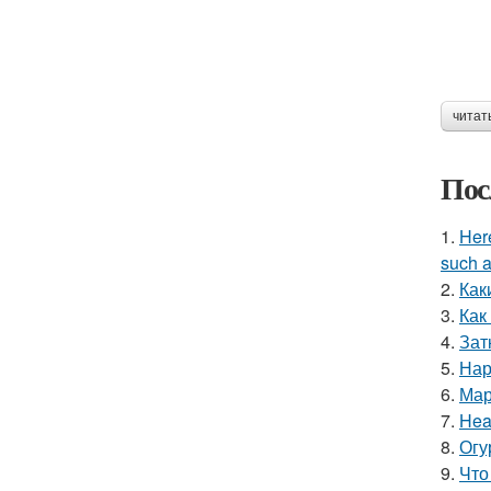
читат
Пос
1.
Here
such a
2.
Как
3.
Как
4.
Зат
5.
Нар
6.
Мар
7.
Hea
8.
Огу
9.
Что