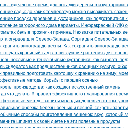
ень - идеальное время для посадки деревьев и кустарнико
енние сады: до каких температур можно высаживать саже
енние посадки деревьев и кустарников: как подготовиться к
опление загородного дома варианты. Инфракрасный (ИК) о
томатах белые прожилки причина. Нехватка питательных в
рта огурцов для Северо-Запада. Сорта для Северо-Запада
к хранить виноград до весны. Как сохранить виноград до в
к создать красивый сад в тени: лучшие растения для теневы
невыносливые и тенелюбивые кустарники: как выбрать под
ль сидератов как предшественников овощных культур: обзо
к правильно подготовить картошку к хранению на зиму: мое
фективные методы борьбы с паршей осенью
креты производства: как создают искусственный камень
гда что делать: 6 правил эффективного планирования врем
фективные методы защиты молодых деревьев от грызуно
авильная обрезка березы осенью и весной: секреты заботы
обычные способы приготовления вешенок: вкус, который за
мените шпинат в своей диете на эти полезные продукты
м заменить шпинат в рецептах: варианты и альтернативы