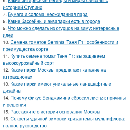
6.
Какие интересные легенды и мифы связаны с
историей Ступино
7.
Бумага и солома: неожиданная пара
8.
Какие бассейны и аквапарки есть в городе
9.
Что можно сделать из огурцов на зиму: интересные
идеи
10.
Семена томатов Seminis 'Таня F1': особенности и
преимущества сорта
11.
Купить семена томат Таня F1: выращиваем
высокоурожайный сорт
12.
Какие парки Москвы предлагают катание на
аттракционах
13.
Какие парки имеют уникальные ландшафтные
дизайны
14.
Почему фикус Бенджамина сбросил листья: причины
и решения
15.
Расскажите о истории основания Москвы
16.
Секреты удачной зимовки хризантемы мультифлора:
полное руководство