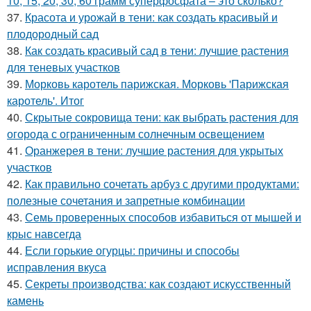
10, 15, 20, 30, 60 грамм суперфосфата – это сколько?
37.
Красота и урожай в тени: как создать красивый и
плодородный сад
38.
Как создать красивый сад в тени: лучшие растения
для теневых участков
39.
Морковь каротель парижская. Морковь 'Парижская
каротель'. Итог
40.
Скрытые сокровища тени: как выбрать растения для
огорода с ограниченным солнечным освещением
41.
Оранжерея в тени: лучшие растения для укрытых
участков
42.
Как правильно сочетать арбуз с другими продуктами:
полезные сочетания и запретные комбинации
43.
Семь проверенных способов избавиться от мышей и
крыс навсегда
44.
Если горькие огурцы: причины и способы
исправления вкуса
45.
Секреты производства: как создают искусственный
камень