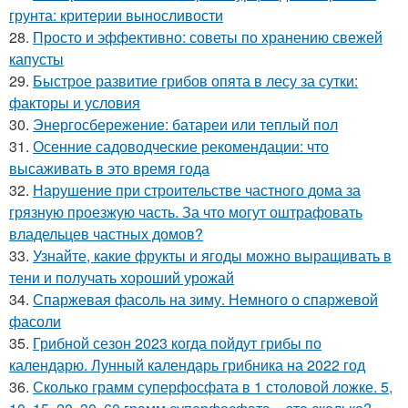
грунта: критерии выносливости
28.
Просто и эффективно: советы по хранению свежей
капусты
29.
Быстрое развитие грибов опята в лесу за сутки:
факторы и условия
30.
Энергосбережение: батареи или теплый пол
31.
Осенние садоводческие рекомендации: что
высаживать в это время года
32.
Нарушение при строительстве частного дома за
грязную проезжую часть. За что могут оштрафовать
владельцев частных домов?
33.
Узнайте, какие фрукты и ягоды можно выращивать в
тени и получать хороший урожай
34.
Спаржевая фасоль на зиму. Немного о спаржевой
фасоли
35.
Грибной сезон 2023 когда пойдут грибы по
календарю. Лунный календарь грибника на 2022 год
36.
Сколько грамм суперфосфата в 1 столовой ложке. 5,