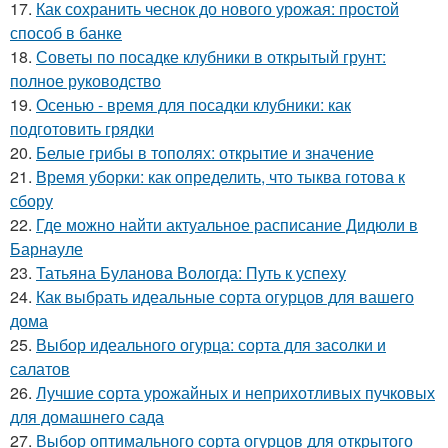
17.
Как сохранить чеснок до нового урожая: простой
способ в банке
18.
Советы по посадке клубники в открытый грунт:
полное руководство
19.
Осенью - время для посадки клубники: как
подготовить грядки
20.
Белые грибы в тополях: открытие и значение
21.
Время уборки: как определить, что тыква готова к
сбору
22.
Где можно найти актуальное расписание Дидюли в
Барнауле
23.
Татьяна Буланова Вологда: Путь к успеху
24.
Как выбрать идеальные сорта огурцов для вашего
дома
25.
Выбор идеального огурца: сорта для засолки и
салатов
26.
Лучшие сорта урожайных и неприхотливых пучковых
для домашнего сада
27.
Выбор оптимального сорта огурцов для открытого