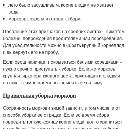
лето было засушливым, корнеплодам не хватает
воды.
морковь созрела и готова к сбору.
Появление этих признаков на средних листах – симптом
болезни, повреждения вредителями или перезревания.
Для убедительности можно выбрать крупный корнеплод
и выдернуть его на пробу.
Если овощ начинает покрываться белыми корешками –
нужно срочно приступать к уборке. Если же морковь
крупная, ярко-оранжевого цвета, хрустящая и сладкая
на вкус – самое время выкапывать ее на зиму.
Правильная уборка моркови
Сохранность моркови зимой зависит, в том числе, и от
способа уборки ее с грядки. Если во время сбора
повредить тонкую кожицу корнеплода, долго храниться
он не будет. Поэтому не стоит вытягивать его за ботву,