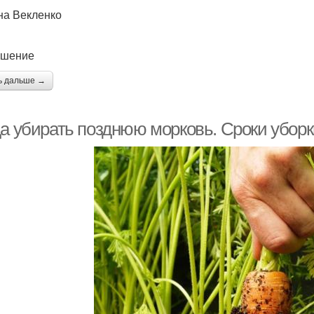
на Векленко
ешение
ь дальше →
да убирать позднюю морковь. Сроки уборк