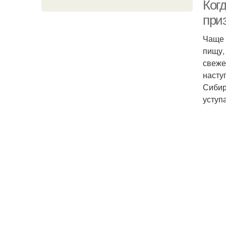
Когд
при
Чаще 
пищу,
свеже
насту
Сибир
уступ