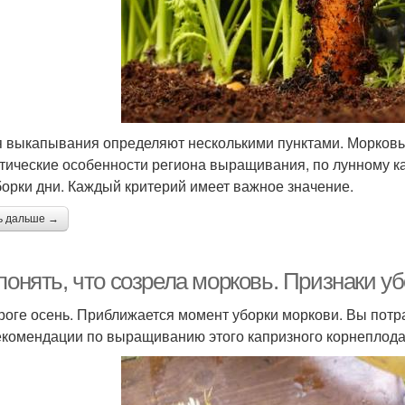
 выкапывания определяют несколькими пунктами. Морковь у
тические особенности региона выращивания, по лунному 
борки дни. Каждый критерий имеет важное значение.
ь дальше →
понять, что созрела морковь. Признаки у
роге осень. Приближается момент уборки моркови. Вы потр
екомендации по выращиванию этого капризного корнеплода,