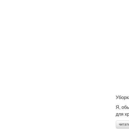
Уборк
Я, об
для х
читат