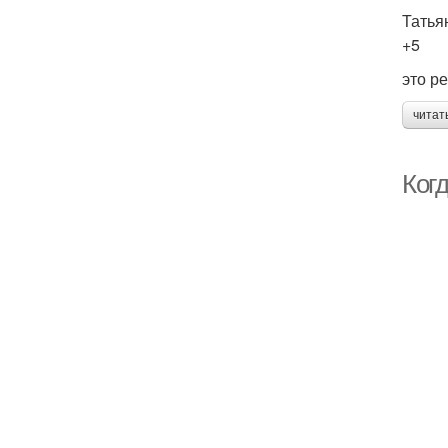
Татья
+5
это р
читат
Ког