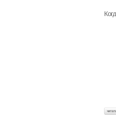
Когд
читат