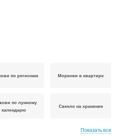
ови по регионам
Моркови в квартире
кови по лунному
Свекло на хранение
календарю
Показать все
канка из моркови
Хранение в погребе