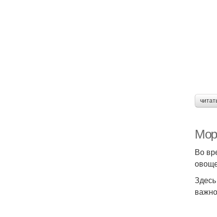
читат
Мор
Во вр
овоще
Здесь
важно