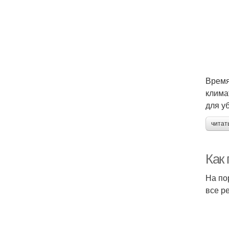
Время
клима
для у
читат
Как 
На по
все р