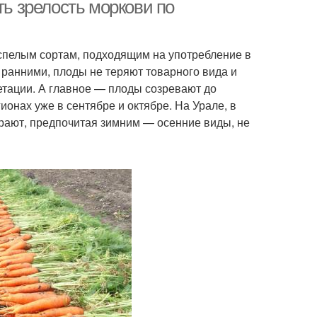
ть зрелость моркови по
спелым сортам, подходящим на употребление в
с ранними, плоды не теряют товарного вида и
етации. А главное — плоды созревают до
онах уже в сентябре и октябре. На Урале, в
ирают, предпочитая зимним — осенние виды, не