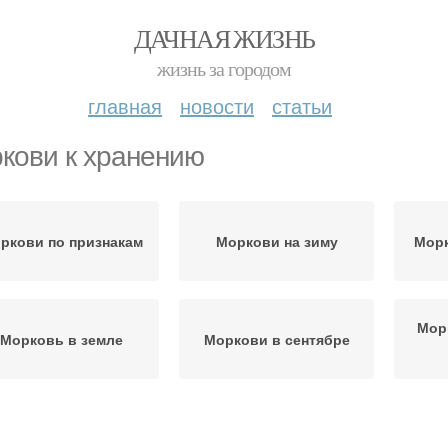
ДАЧНАЯ ЖИЗНЬ
жизнь за городом
главная
новости
статьи
кови к хранению
ркови по признакам
Моркови на зиму
Морк
Мор
Морковь в земле
Моркови в сентябре
Сладкая морковь
Блюда из моркови
Запе