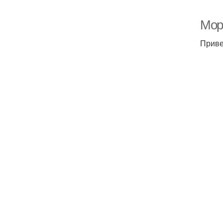
Мор
Приве