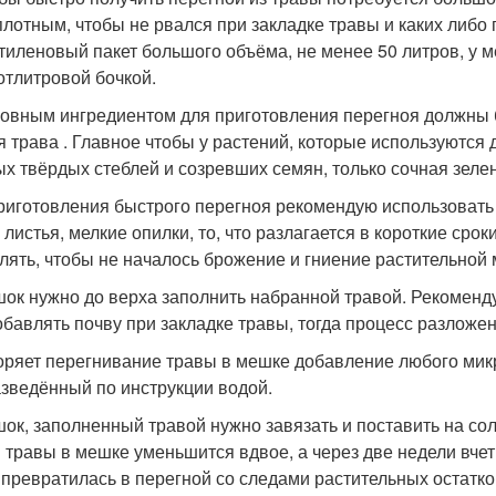
плотным, чтобы не рвался при закладке травы и каких либ
тиленовый пакет большого объёма, не менее 50 литров, у 
отлитровой бочкой.
новным ингредиентом для приготовления перегноя должны 
я трава . Главное чтобы у растений, которые используются
ых твёрдых стеблей и созревших семян, только сочная зелен
риготовления быстрого перегноя рекомендую использовать 
, листья, мелкие опилки, то, что разлагается в короткие ср
лять, чтобы не началось брожение и гниение растительной 
шок нужно до верха заполнить набранной травой. Рекоменд
обавлять почву при закладке травы, тогда процесс разложен
коряет перегнивание травы в мешке добавление любого мик
зведённый по инструкции водой.
шок, заполненный травой нужно завязать и поставить на сол
 травы в мешке уменьшится вдвое, а через две недели вчет
 превратилась в перегной со следами растительных остатко