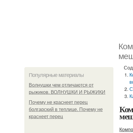
Ком
меш
Сод
К
Популярные материалы
в
Волнушки чем отличаются от
С
рыжиков. ВОЛНУШКИ И РЫЖИКИ
К
Почему не краснеет перец
Ком
болгарский в теплице. Почему не
меш
краснеет перец
Комп