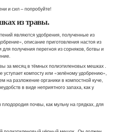
ни и сил – попробуйте!
шках из травы.
тений являются удобрения, полученные из
удобрение», описание приготовления настоя из
и для получения перегноя из сорняков, ботвы и
ение.
авы за месяц в тёмных полиэтиленовых мешках .
е уступает компосту или «зелёному удобрению»,
ем на разложение органики в компостной куче,
еудобств в виде неприятного запаха, как у
плодородия почвы, как мульчу на грядках, для
ой полиэтиленовый чёрный мешок . Он должен