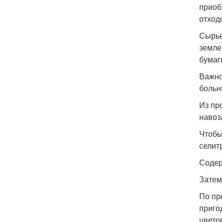
приоб
отход
Сырье
земле
бумаг
Важно
больн
Из пр
навоз
Чтобы
селит
Содер
Затем
По пр
приго
цвето