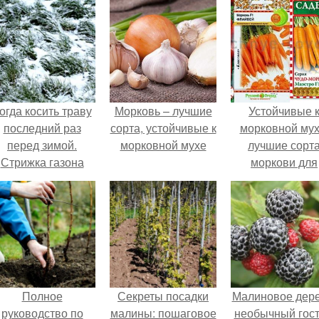
огда косить траву
Морковь – лучшие
Устойчивые 
последний раз
сорта, устойчивые к
морковной мух
перед зимой.
морковной мухе
лучшие сорт
Стрижка газона
моркови для
последний раз
Подмосковь
осенью
Полное
Секреты посадки
Малиновое дере
руководство по
малины: пошаговое
необычный гост