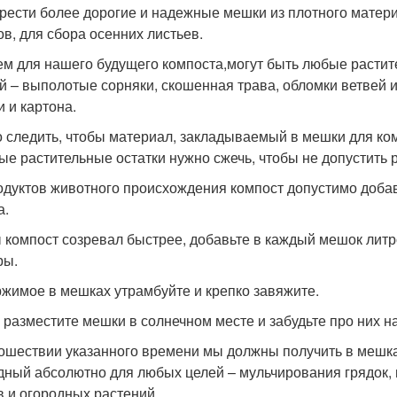
рести более дорогие и надежные мешки из плотного матери
ов, для сбора осенних листьев.
м для нашего будущего компоста,могут быть любые растит
й – выполотые сорняки, скошенная трава, обломки ветвей и
и и картона.
 следить, чтобы материал, закладываемый в мешки для ко
ые растительные остатки нужно сжечь, чтобы не допустить 
одуктов животного происхождения компост допустимо доба
а.
 компост созревал быстрее, добавьте в каждый мешок литр
ры.
жимое в мешках утрамбуйте и крепко завяжите.
 разместите мешки в солнечном месте и забудьте про них на
ошествии указанного времени мы должны получить в мешк
дный абсолютно для любых целей – мульчирования грядок
в и огородных растений.