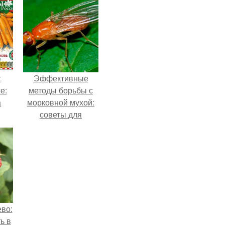
к
Эффективные
е:
методы борьбы с
а
морковной мухой:
советы для
я
садоводов
во:
ь в