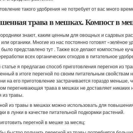
товление такого удобрения не потребует от вас много време
шенная трава в мешках. Компост в ме
городники знают, каким ценным для овощных и садовых рас
 или органики. Многие из нас постоянно готовят «зелёное 
 было представлено тут . Также все делают компостные куч
ереработки всех органических отходов в питательное удобр
й статье я предлагаю способ приготовления перегноя из тр
енный в итоге перегной по своим питательным свойствам н
ни на его приготовление застрачивается гораздо меньше, ч
том перегнивающая трава в мешках не доставляет никаких н
я из травы.
ной из травы в мешках можно использовать для повышения 
дки в лунки в качестве питательной подкормки растений.
риготовить перегной в мешке за месяц:
обы быстро получить перегной из травы потребуется больш