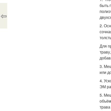
быть 
полиэ
⇦
двухс
2. Ос
сочна
толст
Для п
траву
добав
3. Ме
или д
4. Ус
ЭМ ра
5. Ме
объём
трава