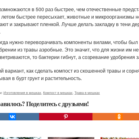
азмножаются в 500 раз быстрее, чем отечественные предст
 летом быстрее пересыхает, животные и микроорганизмы не
ают и закрывают пленкой. Лучше делать закладку в тени д
.
гда нужно переворачивать компоненты вилами, чтобы был д
брении из травы аэробные. Это значит, что для жизни им не
ветриваются, то бактерии гибнут, а созревание удобрения з
й вариант, как сделать компост из скошенной травы и сорн
ывая в бурт грунт и растительность.
и:
Изготовления в мешках
,
Компост в мешках
,
Трава в мешках
авилось? Поделитесь с друзьями!