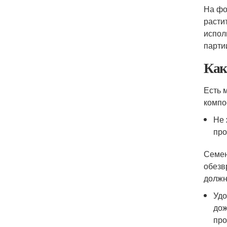
На фо
расти
испол
парти
Как
Есть 
компо
Не 
про
Семен
обезв
должн
Удо
дож
пр