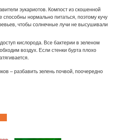
авители эукариотов. Компост из скошенной
 способны нормально питаться, поэтому кучу
еревьев, чтобы солнечные лучи не высушивали
оступ кислорода. Все бактерии в зеленом
обходим воздух. Если стенки бурта плохо
атягивается.
яков – разбавить зелень почвой, поочередно