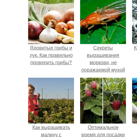
Ядовитые грибы и
Секреты
К
лук. Как правильно
выращивания
проверить грибы?
моркови, не
поражаемой мухой
Как выращивать
Оптимальное
малину с
время для посадки