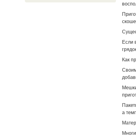
воспо
Приго
скоше
Сущес
Если 
грядок
Как п
Своим
добав
Мешки
приго
Пакет
а тем
Матер
Многи