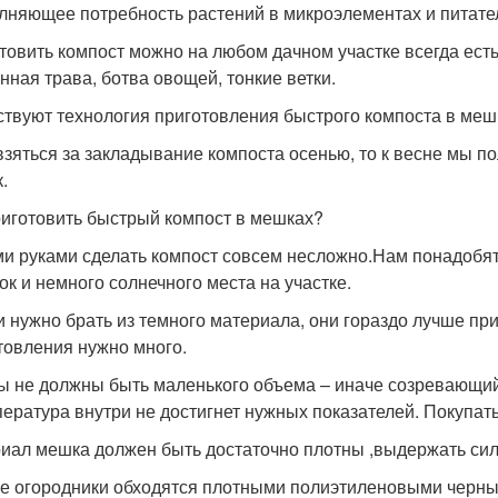
лняющее потребность растений в микроэлементах и питател
товить компост можно на любом дачном участке всегда есть 
нная трава, ботва овощей, тонкие ветки.
твуют технология приготовления быстрого компоста в меш
взяться за закладывание компоста осенью, то к весне мы 
.
риготовить быстрый компост в мешках?
и руками сделать компост совсем несложно.Нам понадобят
ок и немного солнечного места на участке.
 нужно брать из темного материала, они гораздо лучше при
товления нужно много.
ы не должны быть маленького объема – иначе созревающий 
пература внутри не достигнет нужных показателей. Покупат
иал мешка должен быть достаточно плотны ,выдержать сил
е огородники обходятся плотными полиэтиленовыми черны