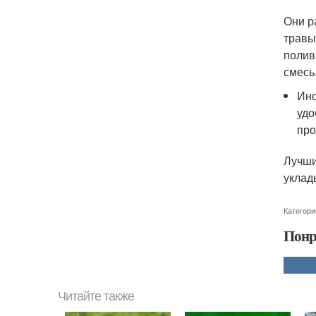
Они р
травы
полив
смесь
Ино
удо
про
Лучши
уклад
Категори
Понр
Читайте также