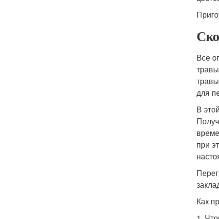
Приго
Ско
Все о
травы
травы
для п
В это
Получ
време
при э
насто
Перег
закла
Как п
1. Чт