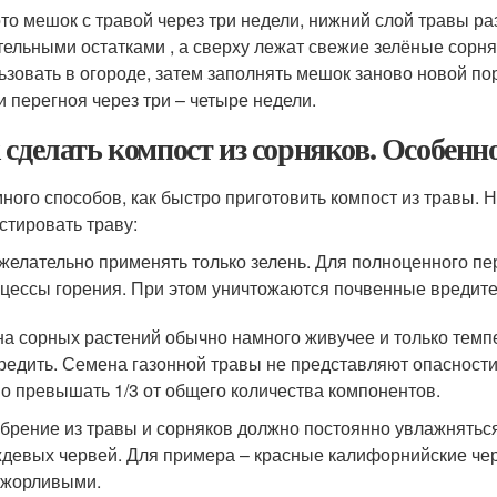
то мешок с травой через три недели, нижний слой травы ра
тельными остатками , а сверху лежат свежие зелёные сорня
ьзовать в огороде, затем заполнять мешок заново новой п
и перегноя через три – четыре недели.
 сделать компост из сорняков. Особенн
много способов, как быстро приготовить компост из травы. Н
стировать траву:
желательно применять только зелень. Для полноценного пе
цессы горения. При этом уничтожаются почвенные вредител
а сорных растений обычно намного живучее и только темпе
редить. Семена газонной травы не представляют опасности
о превышать 1/3 от общего количества компонентов.
брение из травы и сорняков должно постоянно увлажнятьс
девых червей. Для примера – красные калифорнийские че
ожорливыми.