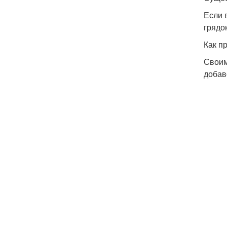
Если 
грядок
Как п
Своим
добав