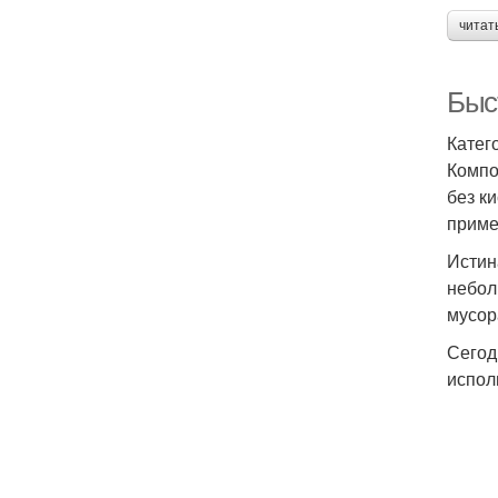
читат
Быс
Катег
Компо
без к
приме
Истин
небол
мусор
Сегод
испол