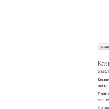
читат
Как
зак
Компо
воспо
Приго
скоше
Сущес