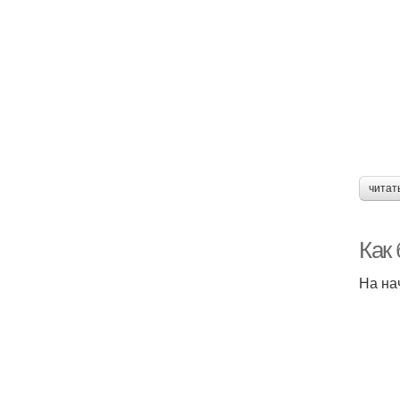
читат
Как 
На на