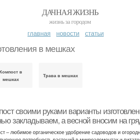
ДАЧНАЯ ЖИЗНЬ
жизнь за городом
главная
новости
статьи
отовления в мешках
Компост в
Трава в мешках
мешках
пост своими руками варианты изготовлен
нью закладываем, а весной вносим на гря
ст – любимое органическое удобрение садоводов и огородн
лняющее потребность растений в микроэлементах и питател