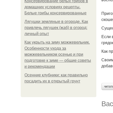
Консервирование белых грибов в
домашних условиях рецепты.
Приго
Белые грибы консервированные
скоше
Лягушки земляные в огороде. Как
Сущес
привлечь лягушек (жаб) в огород:
личный опыт
Если 
грядок
Как укрыть на зиму можжевельник.
Особенности ухода за
Как п
можжевельником осенью и при
Своим
подготовке к зиме — общие советы
добав
и рекомендации
Осенние клубники: как правильно
посадить их в открытый грунт
читат
Вас