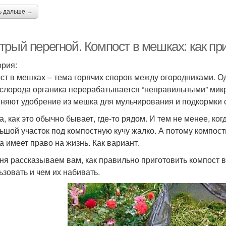
ь дальше →
трый перегной. Компост в мешках: как пр
ория:
ст в мешках – тема горячих споров между огородниками. Од
ислорода органика перерабатывается “неправильными” мик
няют удобрение из мешка для мульчирования и подкормки 
а, как это обычно бывает, где-то рядом. И тем не менее, ког
ьшой участок под компостную кучу жалко. А потому компос
а имеет право на жизнь. Как вариант.
ня рассказываем вам, как правильно приготовить компост в
ьзовать и чем их набивать.