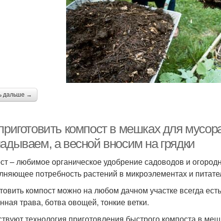
ь дальше →
 приготовить компост в мешках для мусор
ладываем, а весной вносим на грядки
ст – любимое органическое удобрение садоводов и огородн
лняющее потребность растений в микроэлементах и питател
товить компост можно на любом дачном участке всегда есть 
нная трава, ботва овощей, тонкие ветки.
твуют технология приготовления быстрого компоста в меш