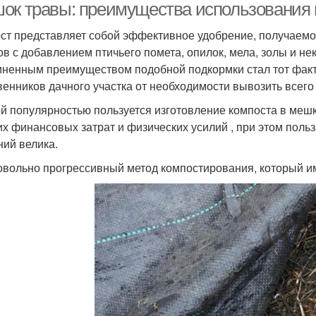
ок травы: преимущества использования 
ст представляет собой эффективное удобрение, получаемо
ов с добавлением птичьего помета, опилок, мела, золы и не
ненным преимуществом подобной подкормки стал тот факт, 
венников дачного участка от необходимости вывозить всего 
й популярностью пользуется изготовление компоста в мешка
их финансовых затрат и физических усилий , при этом поль
ний велика.
овольно прогрессивный метод компостирования, который им