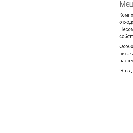
Меш
Компо
отход
Несом
собст
Особо
никак
расте
Это д