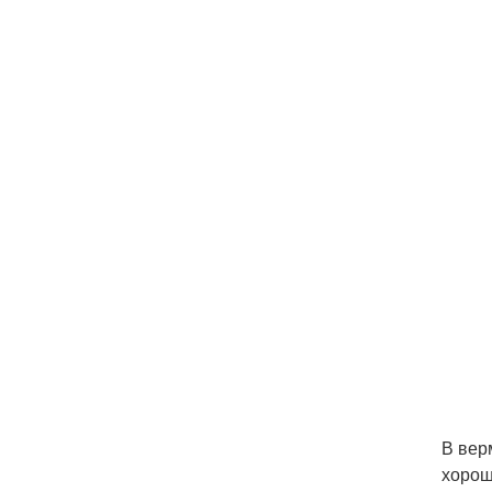
В вер
хорош