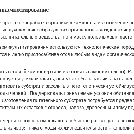
икомпостирование
е просто переработка органики в компост, а изготовление 
ью лучших почвообразующих организмов – дождевых черве
лько питательные вещества, но и массу полезных для расте
ермикультивирования используются технологические пород
тся и легко приспосабливаются к любым видам органическог
ить готовый компостер (или изготовить самостоятельно). Ра
нируется утилизировать, она может быть рассчитана на неск
готовить субстрат и заселить в него генетически устойчив
оды червей . Поддерживать приемлемые условия обитания
 изготовления питательного субстрата потребуется предв
тительных остатков с огорода, навоза, древесины и тому п
ак черви хорошо размножаются и быстро растут, раз в неск
ать из червятника отходы их жизнедеятельности – копролит