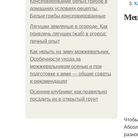
Консервирование белых грибов в
К
домашних условиях рецепты.
Меш
Белые грибы консервированные
Лягушки земляные в огороде. Как
привлечь лягушек (жаб) в огород:
личный опыт
Как укрыть на зиму можжевельник.
Особенности ухода за
можжевельником осенью и при
подготовке к зиме — общие советы
и рекомендации
Осенние клубники: как правильно
посадить их в открытый грунт
Чтобы
Абсол
разно