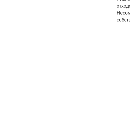
отход
Несом
собст