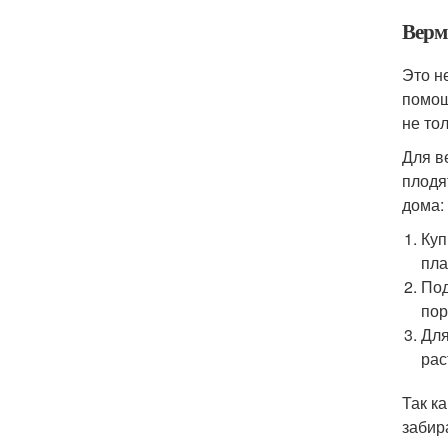
Верм
Это н
помощ
не то
Для в
плодя
дома:
Куп
пла
Под
пор
Для
рас
Так к
забир