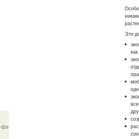
Особо
никак
расте
Это д
эко
как
эко
отд
пра
моб
одн
эко
все
дру
соз
⇦
рас
соо