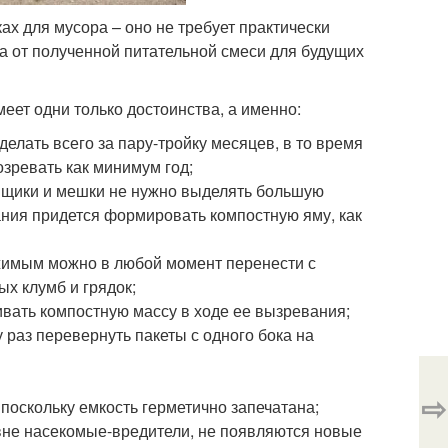
х для мусора – оно не требует практически
за от полученной питательной смеси для будущих
еет одни только достоинства, а именно:
елать всего за пару-тройку месяцев, в то время
зревать как минимум год;
 ящики и мешки не нужно выделять большую
ния придется формировать компостную яму, как
жимым можно в любой момент перенести с
ых клумб и грядок;
ивать компостную массу в ходе ее вызревания;
у раз перевернуть пакеты с одного бока на
⇨
поскольку емкость герметично запечатана;
звне насекомые-вредители, не появляются новые