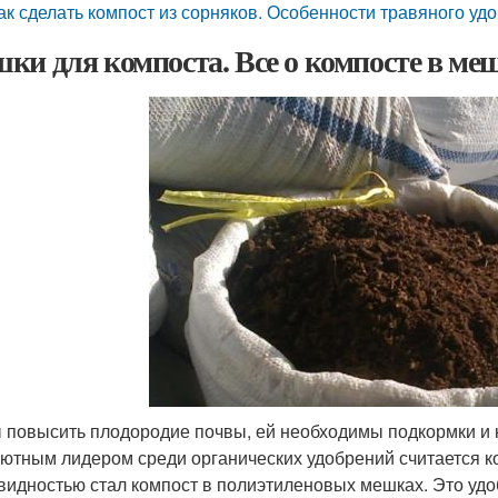
ак сделать компост из сорняков. Особенности травяного уд
ки для компоста. Все о компосте в ме
 повысить плодородие почвы, ей необходимы подкормки и
ютным лидером среди органических удобрений считается ко
видностью стал компост в полиэтиленовых мешках. Это уд