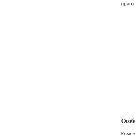
приго
Особ
Компо