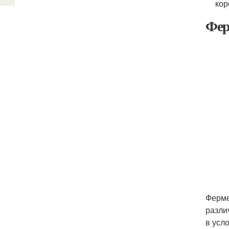
кор
Фер
Ферме
разли
в усл