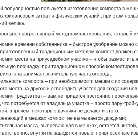
й популярностью пользуется изготовление компоста в мешка
их финансовых затрат и физических усилий , при этом поль
ний велика.
овольно прогрессивный метод компостирования, который им
номия времени собственника – быстрое удобрение можно сд
 приготовленный традиционным методом компост должен со
номия места на приусадебном участке – чтобы разместить
ельную площадку; при традиционном способе компостирова
вило, она занимает значительную часть огорода;
ильность компоста – при необходимости мешки с их содер
ого места на другое и освободить участок для создания нов
номия трудозатрат – вам не придется постоянно перелопач
, что потребуется от владельца участка – просто пару-тройк
гой, впрочем, некоторые дачники не делают и этого;
ревающий в мешках компост не вымывается дождями;
тительная масса, выпревающая в мешках, остается чистой, 
тветственно, внутри не заводятся новые, привнесенные и