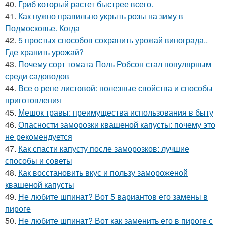
40.
Гриб который растет быстрее всего.
41.
Как нужно правильно укрыть розы на зиму в
Подмосковье. Когда
42.
5 простых способов сохранить урожай винограда..
Где хранить урожай?
43.
Почему сорт томата Поль Робсон стал популярным
среди садоводов
44.
Все о репе листовой: полезные свойства и способы
приготовления
45.
Мешок травы: преимущества использования в быту
46.
Опасности заморозки квашеной капусты: почему это
не рекомендуется
47.
Как спасти капусту после заморозков: лучшие
способы и советы
48.
Как восстановить вкус и пользу замороженой
квашеной капусты
49.
Не любите шпинат? Вот 5 вариантов его замены в
пироге
50.
Не любите шпинат? Вот как заменить его в пироге с