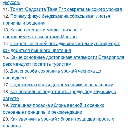
уксусом
11.
Томат 'Садовита Таня F1': секреты высокого урожая
12.
Почему фикус бенджамина сбрасывает листья:
причины и решения
13.
Какие легенды и мифы связаны с
достопримечательностями Москвы
14.
Секреты осенней посадки хризантем мультифлора:
как добиться пышного цветения
15.
Какие основные достопримечательности Ставрополя
рекомендуют посетить туристам
16.
Два способа сохранить урожай чеснока до
последнего
17.
Подготовка грядки для земляники: шаг за шагом
18.
Как правильно подготовить грядку под клубнику в
августе
19.
Успешная посадка яблонь весной и осенью:
основные принципы и рекомендации
20.
Как увеличить урожай яблок и груш: два простых
правила