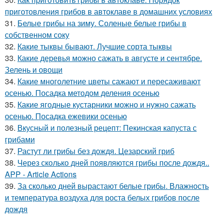
приготовления грибов в автоклаве в домашних условиях
31.
Белые грибы на зиму. Соленые белые грибы в
собственном соку
32.
Какие тыквы бывают. Лучшие сорта тыквы
33.
Какие деревья можно сажать в августе и сентябре.
Зелень и овощи
34.
Какие многолетние цветы сажают и пересаживают
осенью. Посадка методом деления осенью
35.
Какие ягодные кустарники можно и нужно сажать
осенью. Посадка ежевики осенью
36.
Вкусный и полезный рецепт: Пекинская капуста с
грибами
37.
Растут ли грибы без дождя. Цезарский гриб
38.
Через сколько дней появляются грибы после дождя..
APP - Article Actions
39.
За сколько дней вырастают белые грибы. Влажность
и температура воздуха для роста белых грибов после
дождя