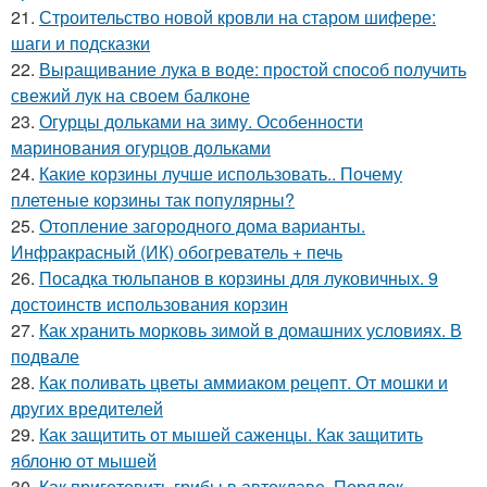
21.
Строительство новой кровли на старом шифере:
шаги и подсказки
22.
Выращивание лука в воде: простой способ получить
свежий лук на своем балконе
23.
Огурцы дольками на зиму. Особенности
маринования огурцов дольками
24.
Какие корзины лучше использовать.. Почему
плетеные корзины так популярны?
25.
Отопление загородного дома варианты.
Инфракрасный (ИК) обогреватель + печь
26.
Посадка тюльпанов в корзины для луковичных. 9
достоинств использования корзин
27.
Как хранить морковь зимой в домашних условиях. В
подвале
28.
Как поливать цветы аммиаком рецепт. От мошки и
других вредителей
29.
Как защитить от мышей саженцы. Как защитить
яблоню от мышей
30.
Как приготовить грибы в автоклаве. Порядок