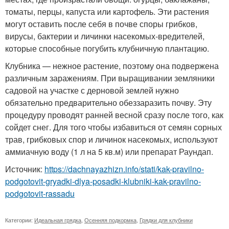
томаты, перцы, капуста или картофель. Эти растения
могут оставить после себя в почве споры грибков,
вирусы, бактерии и личинки насекомых-вредителей,
которые способные погубить клубничную плантацию.
Клубника — нежное растение, поэтому она подвержена
различным заражениям. При выращивании земляники
садовой на участке с дерновой землей нужно
обязательно предварительно обеззаразить почву. Эту
процедуру проводят ранней весной сразу после того, как
сойдет снег. Для того чтобы избавиться от семян сорных
трав, грибковых спор и личинок насекомых, используют
аммиачную воду (1 л на 5 кв.м) или препарат Раундап.
Источник:
https://dachnayazhizn.info/stati/kak-pravilno-
podgotovit-gryadki-dlya-posadki-klubniki-kak-pravilno-
podgotovit-rassadu
Категории:
Идеальная грядка
,
Осенняя подкормка
,
Грядки для клубники