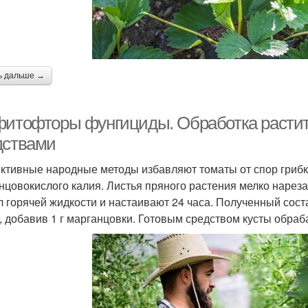
ь дальше →
фитофторы фунгициды. Обработка расти
дствами
тивные народные методы избавляют томаты от спор грибка.
нцовокислого калия. Листья пряного растения мелко нареза
л горячей жидкости и настаивают 24 часа. Полученный сост
, добавив 1 г марганцовки. Готовым средством кусты обраба