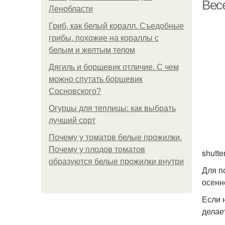
Весе
Ленобласти
Гриб, как белый коралл. Съедобные
грибы, похожие на кораллы с
Ма
белым и желтым телом
Дягиль и борщевик отличие. С чем
можно спутать борщевик
Сосновского?
Огурцы для теплицы: как выбрать
лучший сорт
Почему у томатов белые прожилки.
Почему у плодов томатов
shutte
образуются белые прожилки внутри
Для п
осенн
Если 
делае