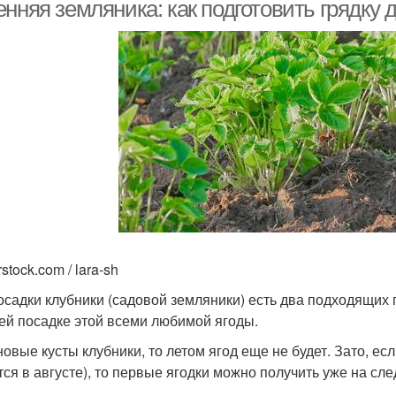
препараты
нняя земляника: как подготовить грядку 
газинные препараты
Осенний обработка
rstock.com / lara-sh
осадки клубники (садовой земляники) есть два подходящих 
ей посадке этой всеми любимой ягоды.
новые кусты клубники, то летом ягод еще не будет. Зато, ес
тся в августе), то первые ягодки можно получить уже на сл