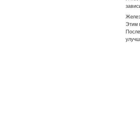
завис
Желез
Этим 
После
улучш