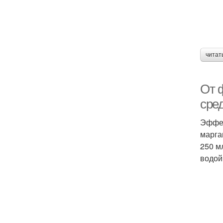
читат
От 
сре
Эффек
марга
250 м
водой