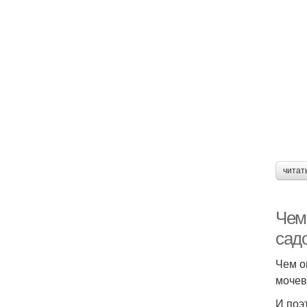
читат
Чем
сад
Чем о
мочев
И поэ