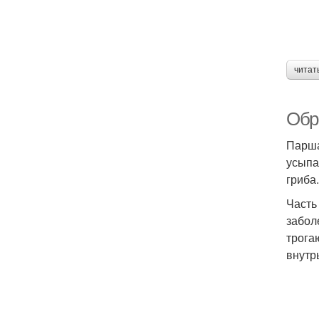
читат
Обр
Парша
усыпа
гриба
Часть
забол
трога
внутр