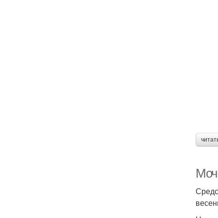
читат
Моч
Средс
весен