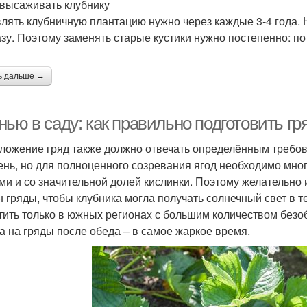
 высаживать клубнику
лять клубничную плантацию нужно через каждые 3-4 года. 
азу. Поэтому заменять старые кустики нужно постепенно: по 
ь дальше →
ью в саду: как правильно подготовить гр
ложение гряд также должно отвечать определённым требов
ень, но для полноценного созревания ягод необходимо мног
ми и со значительной долей кислинки. Поэтому желательно 
н гряды, чтобы клубника могла получать солнечный свет в 
тить только в южных регионах с большим количеством безоб
а на гряды после обеда – в самое жаркое время.