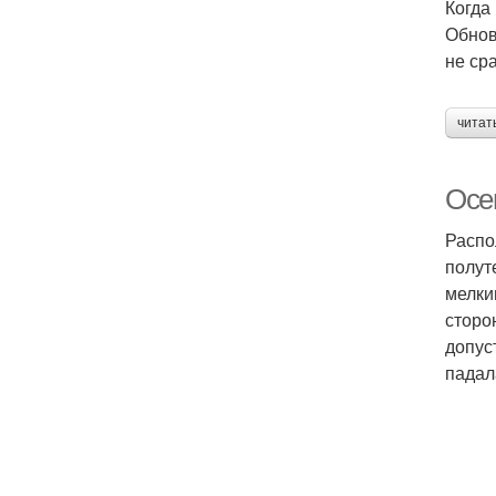
Когда
Обнов
не ср
читат
Осен
Распо
полут
мелки
сторо
допус
падал