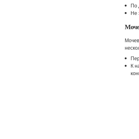
По 
Не 
Моче
Мочев
неско
Пер
К н
кон