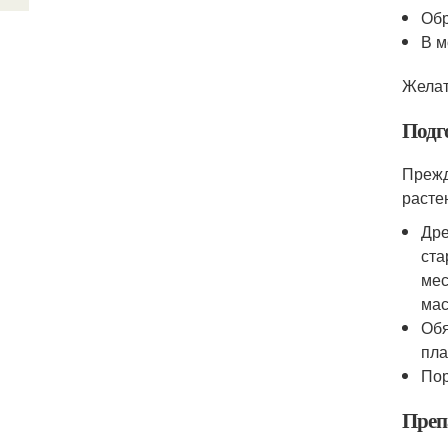
Обр
В м
Желат
Подго
Прежд
расте
Дре
ста
мес
мас
Обя
пла
Пор
Преп