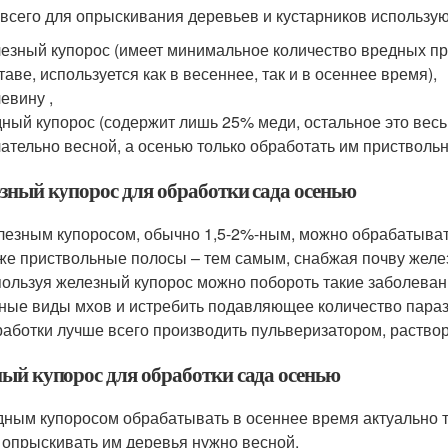
всего для опрыскивания деревьев и кустарников использую
езный купорос (имеет минимальное количество вредных пр
таве, используется как в весеннее, так и в осеннее время),
евину ,
ный купорос (содержит лишь 25% меди, остальное это вес
ательно весной, а осенью только обработать им пристволь
зный купорос для обработки сада осенью
езным купоросом, обычно 1,5-2%-ным, можно обрабатывать
же приствольные полосы – тем самым, снабжая почву желе
ользуя железный купорос можно побороть такие заболевани
ные виды мхов и истребить подавляющее количество параз
аботки лучше всего производить пульверизатором, раствор
ый купорос для обработки сада осенью
ным купоросом обрабатывать в осеннее время актуально то
 опрыскивать им деревья нужно весной.