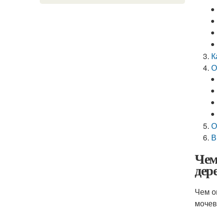
К
О
О
В
Чем
дер
Чем о
мочев