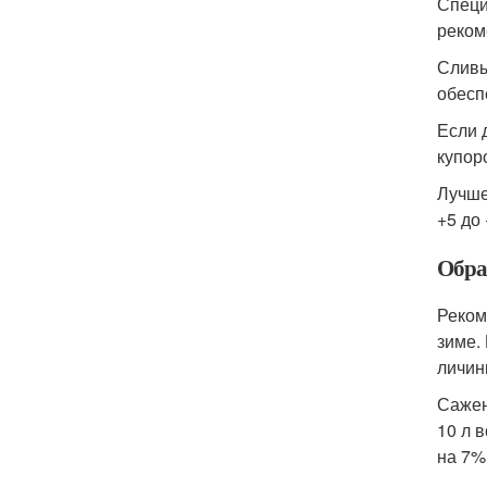
Специ
реком
Сливы
обесп
Если 
купор
Лучше
+5 до
Обра
Реком
зиме.
личин
Сажен
10 л 
на 7%