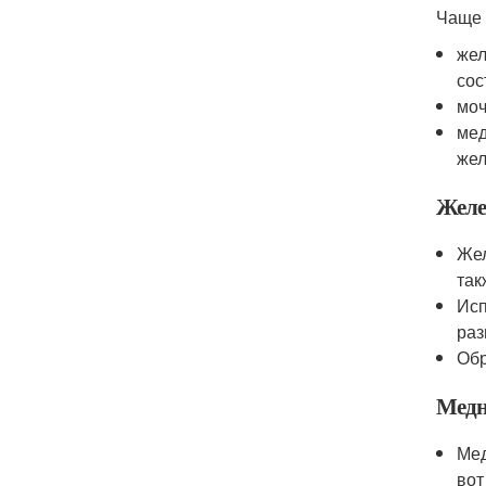
Чаще 
жел
сос
моч
мед
жел
Желе
Жел
так
Исп
раз
Обр
Медн
Мед
вот