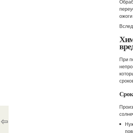
Обраб
переу
ожоги
Вслед
Хим
вре
При п
непро
котор
сроко
Сроки
Произ
солне
⇦
Нуж
пов