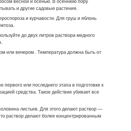
осом весной и осенью. В осеннюю пору
тывать и другие садовые растения.
ероспороза и курчавости. Для груш и яблонь
ктоза.
пользуйте до двух литров раствора медного
в.
ом или вечером . Температура должна быть от
е первого или последнего этапа в подготовке к
ацией средства. Такое действие убивает все
половина листьев. Для этого делают раствор —
а, то раствор делают более концентрированным