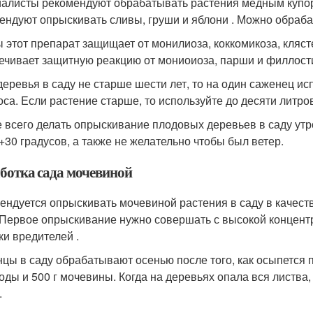
алисты рекомендуют обрабатывать растения медным купор
ендуют опрыскивать сливы, груши и яблони . Можно обраба
 этот препарат защищает от монилиоза, коккомикоза, кляст
ечивает защитную реакцию от мониоиоза, парши и филлости
деревья в саду не старше шести лет, то на один саженец ис
оса. Если растение старше, то используйте до десяти литро
 всего делать опрыскивание плодовых деревьев в саду утр
 +30 градусов, а также не желательно чтобы был ветер.
ботка сада мочевиной
ендуется опрыскивать мочевиной растения в саду в качеств
 Первое опрыскивание нужно совершать с высокой концентр
ки вредителей .
цы в саду обрабатывают осенью после того, как осыпется 
воды и 500 г мочевины. Когда на деревьях опала вся листв
.