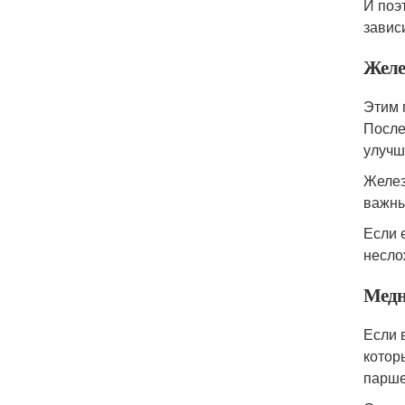
И поэ
завис
Желе
Этим 
После
улучш
Желез
важны
Если 
несло
Медн
Если 
котор
парше