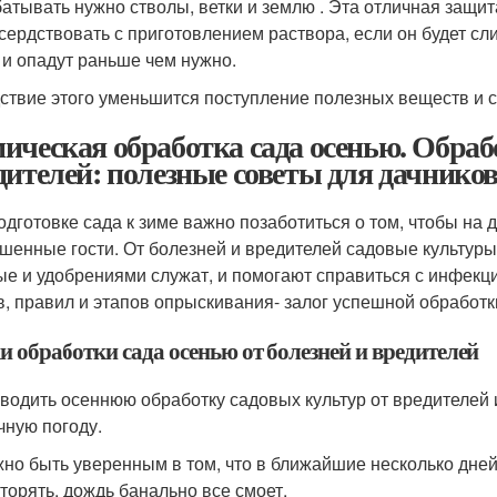
атывать нужно стволы, ветки и землю . Эта отличная защита
сердствовать с приготовлением раствора, если он будет сл
 и опадут раньше чем нужно.
ствие этого уменьшится поступление полезных веществ и с
ическая обработка сада осенью. Обрабо
дителей: полезные советы для дачнико
одготовке сада к зиме важно позаботиться о том, чтобы на 
шенные гости. От болезней и вредителей садовые культур
ые и удобрениями служат, и помогают справиться с инфекц
в, правил и этапов опрыскивания- залог успешной обработк
 обработки сада осенью от болезней и вредителей
водить осеннюю обработку садовых культур от вредителей 
чную погоду.
но быть уверенным в том, что в ближайшие несколько дней 
торять, дождь банально все смоет.