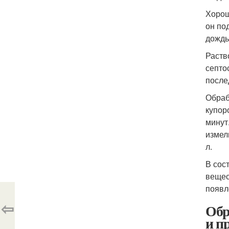
Хорош
он по
дождь
Раств
септо
после
Обраб
купор
минут
измел
л.
В сос
вещес
появл
⇦
Обр
и п