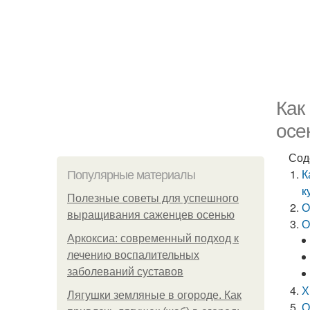
Как
осе
Сод
К
Популярные материалы
к
Полезные советы для успешного
О
выращивания саженцев осенью
О
Аркоксиа: современный подход к
лечению воспалительных
заболеваний суставов
Х
Лягушки земляные в огороде. Как
О