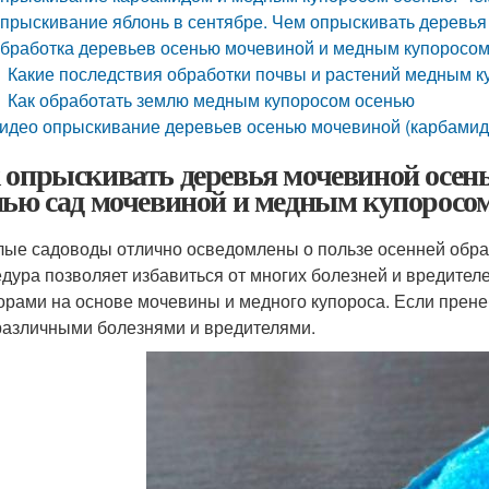
прыскивание яблонь в сентябре. Чем опрыскивать деревья
бработка деревьев осенью мочевиной и медным купоросом
Какие последствия обработки почвы и растений медным 
Как обработать землю медным купоросом осенью
идео опрыскивание деревьев осенью мочевиной (карбамид
 опрыскивать деревья мочевиной осень
нью сад мочевиной и медным купоросо
ые садоводы отлично осведомлены о пользе осенней обраб
дура позволяет избавиться от многих болезней и вредител
орами на основе мочевины и медного купороса. Если прен
различными болезнями и вредителями.