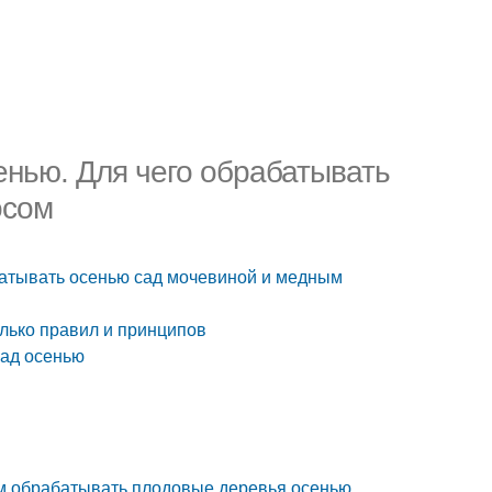
енью. Для чего обрабатывать
осом
батывать осенью сад мочевиной и медным
лько правил и принципов
рад осенью
м обрабатывать плодовые деревья осенью