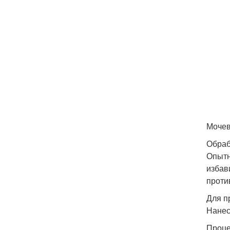
Моче
Обраб
Опытн
избав
проти
Для п
Нанес
Проце