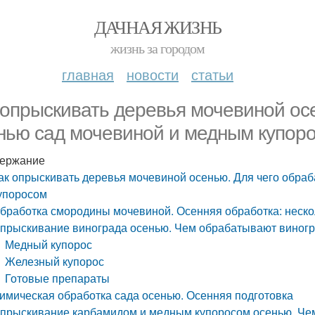
ДАЧНАЯ ЖИЗНЬ
жизнь за городом
главная
новости
статьи
 опрыскивать деревья мочевиной ос
нью сад мочевиной и медным купор
ержание
ак опрыскивать деревья мочевиной осенью. Для чего обра
упоросом
бработка смородины мочевиной. Осенняя обработка: неско
прыскивание винограда осенью. Чем обрабатывают виног
Медный купорос
Железный купорос
Готовые препараты
имическая обработка сада осенью. Осенняя подготовка
прыскивание карбамидом и медным купоросом осенью. Че