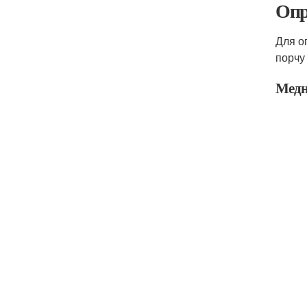
Опр
Для о
порчу
Медн