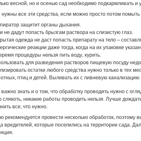
лько весной, но и осенью сад необходимо подкармливать и 
 нужны все эти средства, если можно просто потом помыть 
пиратор защитит органы дыхания.
и не дадут попасть брызгам раствора на слизистую глаз.
рытая одежда не даст попасть препарату на тело – состав
ергические реакции даже тогда, когда на их упаковке указа
время процедуры нельзя пить воду, курить.
ользовать для разведения растворов пищевую посуду недо
лизировать остатки любого средства нужно только в тех м
отных, птиц и детей. Выливать их с ливневую канализацию 
 важно знать и о том, что обработку проводить нужно с огля
о слякоть, никакие работы проводить нельзя. Лучше дождать
нить все, что нужно.
ю рекомендуется провести несколько обработок, поэтому вы
да вредителей, которые поселились на территории сада. Да
укция.