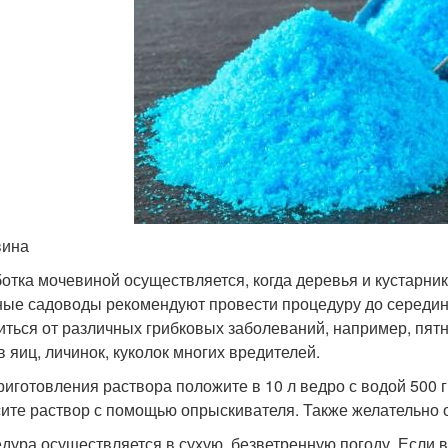
вина
отка мочевиной осуществляется, когда деревья и кустарник
ые садоводы рекомендуют провести процедуру до середин
иться от различных грибковых заболеваний, например, пят
в яиц, личинок, куколок многих вредителей.
риготовления раствора положите в 10 л ведро с водой 500
ите раствор с помощью опрыскивателя. Также желательно о
дура осуществляется в сухую, безветренную погоду. Если в