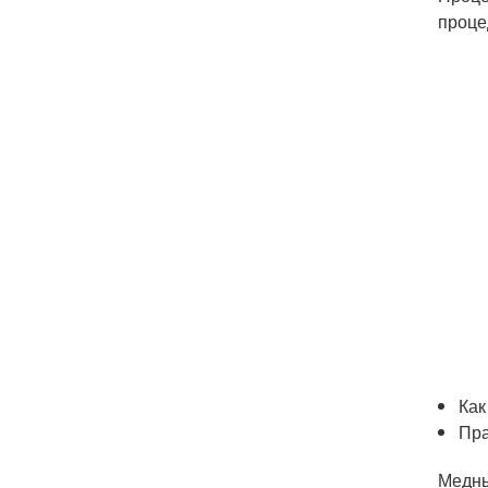
проце
Как
Пра
Медны