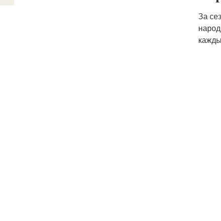
За се
народ
кажды