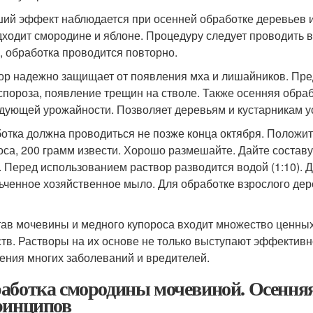
ий эффект наблюдается при осенней обработке деревьев и
дходит смородине и яблоне. Процедуру следует проводить в
, обработка проводится повторно.
ор надежно защищает от появления мха и лишайников. Пре
спороза, появление трещин на стволе. Также осенняя обра
дующей урожайности. Позволяет деревьям и кустарникам у
отка должна проводиться не позже конца октября. Положите
оса, 200 грамм извести. Хорошо размешайте. Дайте составу 
. Перед использованием раствор разводится водой (1:10). 
ьченное хозяйственное мыло. Для обработке взрослого дере
тав мочевины и медного купороса входит множество ценных
тв. Растворы на их основе не только выступают эффективн
ения многих заболеваний и вредителей.
аботка смородины мочевиной. Осенняя
ринципов