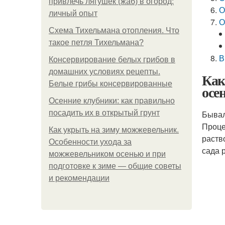
привлечь лягушек (жаб) в огород:
О
личный опыт
О
Схема Тихельмана отопления. Что
такое петля Тихельмана?
В
Консервирование белых грибов в
домашних условиях рецепты.
Как
Белые грибы консервированные
осе
Осенние клубники: как правильно
посадить их в открытый грунт
Бывал
Проце
Как укрыть на зиму можжевельник.
раств
Особенности ухода за
сада 
можжевельником осенью и при
подготовке к зиме — общие советы
и рекомендации