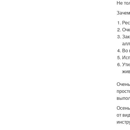
Не то
Зачем
Рес
Очк
Зак
алл
Во 
Исп
Ути
жив
Очень
прост
выпол
Осень
от ви
инстр