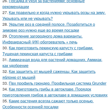
26.
Посадка и уход за растениями: основные
рекомендации
27.
Как правильно и когда нужно укрывать розы на зиму.
Укрывать или не укрывать?
28.
Укрытие роз в средней полосе. Позаботиться о
зимовке роз нужно еще во время посадки
29.
Отопление загородного дома варианты.
Инфракрасный (ИК) обогреватель + печь
30.
Как приготовить пекинскую капусту с грибами.
Тушеная пекинская капуста с грибами
31.
Аммиачная вода для растений домашних. Аммиак,
как удобрение
32.
Как защитить от мышей саженцы. Как защитить
яблоню от мышей
33.
Пвх профиль грюндер. Профильная система Grunder
34.
Как приготовить грибы в автоклаве. Порядок
приготовления грибов в автоклаве в домашних условиях
35.
Какие растения всегда сажают только осенью.
Особенности осенней посадки