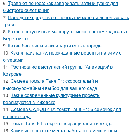
6.
Трава от поноса: как заваривать 'заткни гузно' для
быстрого облегчения
7.
Народные средства от поноса: можно ли использовать
травы
8.
Какие прогулочные маршруты можно рекомендовать в
Березниках
9.
Какие бассейны и аквапарки есть в городе
10.
Кухня наизнанку: неожиданные рецепты на зиму с
огурцами
11.
Расписание выступлений группы 'Анимация' в
Коврове
12.
Семена томата Таня F1: скороспелый и
высокоурожайный выбор для вашего сада
13.
Какие современные культурные проекты
реализуются в Ижевске
14.
Семена САДОВИТА томат Таня F1: 5 семечек для
вашего сада
15.
Томат Таня F1: секреты выращивания и ухода
16.
Какие интересные места работают в межсезонье