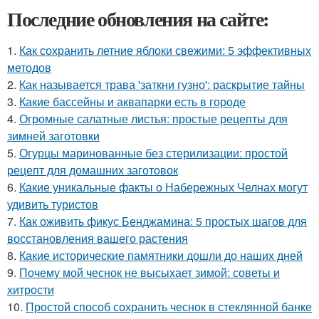
Последние обновления на сайте:
1.
Как сохранить летние яблоки свежими: 5 эффективных
методов
2.
Как называется трава 'заткни гузно': раскрытие тайны
3.
Какие бассейны и аквапарки есть в городе
4.
Огромные салатные листья: простые рецепты для
зимней заготовки
5.
Огурцы маринованные без стерилизации: простой
рецепт для домашних заготовок
6.
Какие уникальные факты о Набережных Челнах могут
удивить туристов
7.
Как оживить фикус Бенджамина: 5 простых шагов для
восстановления вашего растения
8.
Какие исторические памятники дошли до наших дней
9.
Почему мой чеснок не высыхает зимой: советы и
хитрости
10.
Простой способ сохранить чеснок в стеклянной банке