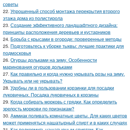
советы
22.
Упрощенный способ монтажа перекрытия второго
этажа дома из полистирола
23.
Создание эффективного ландшафтного дизайна:
принципы расположения деревьев и кустарников
24.
Борьба с крысами в огороде: проверенные методы
25.
Подготовьтесь к уборке тыквы: лучшие практики для
подмосковья
26.
Огурцы дольками на зиму. Особенности
маринования огурцов дольками
27.
Как правильно и когда нужно укрывать розы на зиму.
Укрывать или не укрывать?
28.
Удобны ли в пользовании корзинки для посадки
луковичных. Посадка луковичных в корзины
29.
Когда собирать морковь с грядки. Как определить
зрелость моркови по признакам?
30.
Аммиак поливать комнатные цветы. Для каких цветов
может применяться нашатырный спирт и в каких случаях
31.
Как подкормить нашатырным спиртом. Как