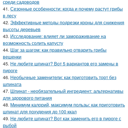
среди садоводов
41.
Сезонные особенности: когда и почему растут грибы
в лесу
42.
Эффективные методы подрезки кроны для снижения
высоты деревьев
43.
Исследование: влияет ли замораживание на
возможность солить капусту
44.
Шаг за шагом: как правильно отварить грибы
вешенки
45.
Не любите шпинат? Вот 5 вариантов его замены в
пироге
46.
Необычные заменители: как приготовить торт без
шпината
47.
Шпинат - необязательный ингредиент: альтернативы
для здорового питания
48.
Минимум калорий, максимум пользы: как приготовить
шпинат для похудения до 100 ккал
49.
Не любите шпинат? Вот как заменить его в пироге с
рыбой