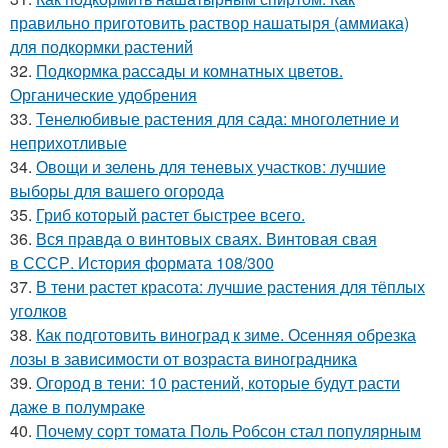
правильно приготовить раствор нашатыря (аммиака)
для подкормки растений
32.
Подкормка рассады и комнатных цветов.
Органические удобрения
33.
Тенелюбивые растения для сада: многолетние и
неприхотливые
34.
Овощи и зелень для теневых участков: лучшие
выборы для вашего огорода
35.
Гриб который растет быстрее всего.
36.
Вся правда о винтовых сваях. Винтовая свая
в СССР. История формата 108/300
37.
В тени растет красота: лучшие растения для тёплых
уголков
38.
Как подготовить виноград к зиме. Осенняя обрезка
лозы в зависимости от возраста виноградника
39.
Огород в тени: 10 растений, которые будут расти
даже в полумраке
40.
Почему сорт томата Поль Робсон стал популярным