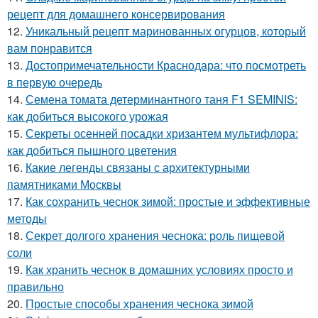
рецепт для домашнего консервирования
12.
Уникальный рецепт маринованных огурцов, который
вам понравится
13.
Достопримечательности Краснодара: что посмотреть
в первую очередь
14.
Семена томата детерминантного таня F1 SEMINIS:
как добиться высокого урожая
15.
Секреты осенней посадки хризантем мультифлора:
как добиться пышного цветения
16.
Какие легенды связаны с архитектурными
памятниками Москвы
17.
Как сохранить чеснок зимой: простые и эффективные
методы
18.
Секрет долгого хранения чеснока: роль пищевой
соли
19.
Как хранить чеснок в домашних условиях просто и
правильно
20.
Простые способы хранения чеснока зимой