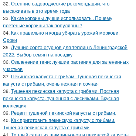
32.
Осенние садоводческие рекомендации: что
высаживать в это время года
33.
Какие корзины лучше использовать.. Почему
плетеные корзины так популярны?
34.
Как правильно и когда убирать урожай моркови.
Сроки
35.
Лучшие сорта огурцов для теплиц в Ленинградской
2022. Выбор семян на посадку
36.
Озеленение тени: лучшие растения для затененных
участков
37.
Пекинская капуста с грибам. Тушеная пекинская
капуста с грибами, очень нежная и сочная
38.
Тушеная пекинская капуста с грибами. Постная
пекинская капуста, тушенная с лисичками. Вкусная
коллекция
39.
Рецепт тушеной пекинской капусты с грибами.
40.
Как приготовить пекинскую капусту с грибами.
Тушеная пекинская капуста с грибами
41.
Теплый салат из шампиньонов и пекинской капусты